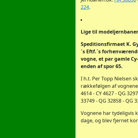
224
.
Lige til modeljernbane
Speditionsfirmaet K. G
´s Eftf.´s forhenværend
vogne, et par gamle Cy
enden af spor 65.
I h.t. Per Topp Nielsen sk
rækkefølgen af vognene
4614 - CY 4627 - QG 329
33749 - QG 32858 - QG 3
Vognene har tydeligvis 
dage, og blev fjernet kort