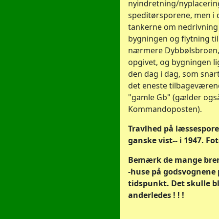
nyindretning/nyplacerin
speditørsporene, men i 
tankerne om nedrivning
bygningen og flytning til
nærmere Dybbølsbroen,
opgivet, og bygningen li
den dag i dag, som snar
det eneste tilbageværen
"gamle Gb" (gælder ogs
Kommandoposten).
Travlhed på læssespore
ganske vist-- i 1947. Fo
Bemærk de mange brem
-huse på godsvognene 
tidspunkt. Det skulle b
anderledes ! ! !