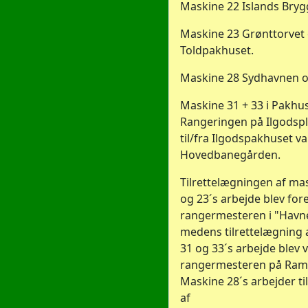
Maskine 22 Islands Bryg
Maskine 23 Grønttorvet
Toldpakhuset.
Maskine 28 Sydhavnen 
Maskine 31 + 33 i Pakh
Rangeringen på Ilgodsp
til/fra Ilgodspakhuset v
Hovedbanegården.
Tilrettelægningen af mas
og 23´s arbejde blev fore
rangermesteren i "Havn
medens tilrettelægning 
31 og 33´s arbejde blev 
rangermesteren på Ram
Maskine 28´s arbejder ti
af