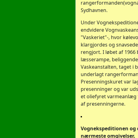
rangerformanden(vognan
Sydhavnen.
Under Vognekspedition
endvidere Vognvaskeans
"Vaskeriet"-, hvor kølev
klargjordes og snavsede
rengjort. I løbet af 1966
læsserampe, beliggende
Vaskeanstalten, taget i 
underlagt rangerforman
Presenningskuret var la
presenninger og var ud
et oliefyret varmeanlæg t
af presenningerne.
Vognekspeditionen og 
nærmeste omgivelser.