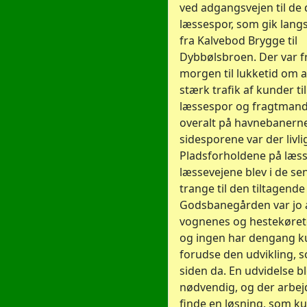
ved adgangsvejen til d
læssespor, som gik lan
fra Kalvebod Brygge til
Dybbølsbroen. Der var fr
morgen til lukketid om 
stærk trafik af kunder til
læssespor og fragtmand
overalt på havnebanern
sidesporene var der livlig
Pladsforholdene på læs
læssevejene blev i de se
trange til den tiltagende 
Godsbanegården var jo a
vognenes og hestekøretø
og ingen har dengang k
forudse den udvikling, s
siden da. En udvidelse b
nødvendig, og der arbej
finde en løsning, som k