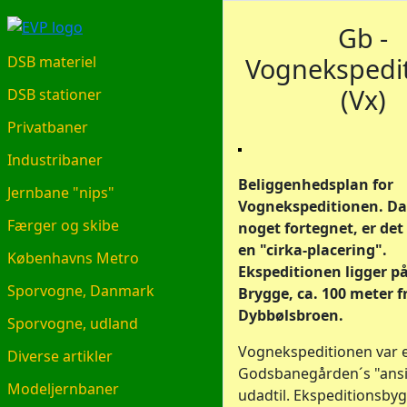
EVP.DK
Gb -
Vognekspedi
DSB materiel
(Vx)
DSB stationer
Privatbaner
Industribaner
Beliggenhedsplan for
Jernbane "nips"
Vognekspeditionen. Da
Færger og skibe
noget fortegnet, er de
en "cirka-placering".
Københavns Metro
Ekspeditionen ligger p
Sporvogne, Danmark
Brygge, ca. 100 meter f
Dybbølsbroen.
Sporvogne, udland
Vognekspeditionen var e
Diverse artikler
Godsbanegården´s "ansi
Modeljernbaner
udadtil. Ekspeditionsby