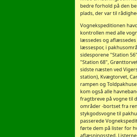
bedre forhold på den b
plads, der var til rådighe
Vognekspeditionen hav
kontrollen med alle vog
læssedes og aflæssedes
læssespor, i pakhusområ
sidesporene "Station 56
"Station 68", Grønttorvet
sidste næsten ved Viger
station), Kvægtorvet, Ca
rampen og Toldpakhuset.
kom også alle havnebaner
fragtbreve på vogne til 
områder -bortset fra re
stykgodsvogne til pakhu
passerede Vognekspedi
førte dem på lister for h
aflæsningssted. Listerne