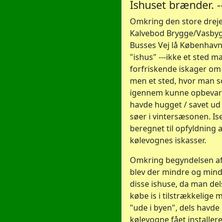
Ishuset brænder. -
Omkring den store dreje
Kalvebod Brygge/Vasbyg
Busses Vej lå Københav
"ishus" ---ikke et sted 
forfriskende iskager o
men et sted, hvor man
igennem kunne opbevar
havde hugget / savet ud 
søer i vintersæsonen. Is
beregnet til opfyldning a
kølevognes iskasser.
Omkring begyndelsen af
blev der mindre og mind
disse ishuse, da man de
købe is i tilstrækkelige
"ude i byen", dels havd
kølevogne fået installer