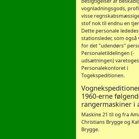
besigtigelser af beskadi
vognladningsgods, profi
visse regnskabsmæssige
stof nok til endnu en tje
Dette personale lededes
stationsleder, som også 
for det "udendørs" pers
Personaletildelingen (-
udsætningen) varetoges
Personalekontoret i
Togekspeditionen.
Vognekspeditione
1960-erne følgend
rangermaskiner i 
Maskine 21 til og fra A
Christians Brygge og Ka
Brygge.