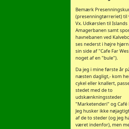
Bemærk Presenningsku
(presenningtørreriet) til
Vx. Udkørslen til Island
Amagerbanen samt spore
havnebanen ved Kalveb
ses nederst i højre hjørn
sin side af "Cafe Far West
noget af en "bule").
Da jeg i mine første år p
næsten dagligt,- kom her
cykel eller knallert, pas
stedet med de to
udskænkningssteder
"Marketenderi" og Café 
Jeg husker ikke nøjagti
af de to steder (og jeg h
været indenfor), men me