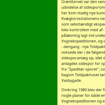
Grønttorvet var den sen
udvidelse af sidesporo
her kom stadig nye kunde
Kvægtorvsstationens ne
som selvstændigt eksped
blev kontrollem med af-
pålæsning lagt ind unde
Vognekspeditionen, og 
- dengang - nye Toldpak
voksede der i de følgend
sidesporanlæg op, idet 
anlagdes sidespor for s
fra "Speditør-sporet", s
bagom Toldpakhuset la
Vasbygade.
Omkring 1980 blev der 
nogle planer for både en
Vognekspeditionen og 