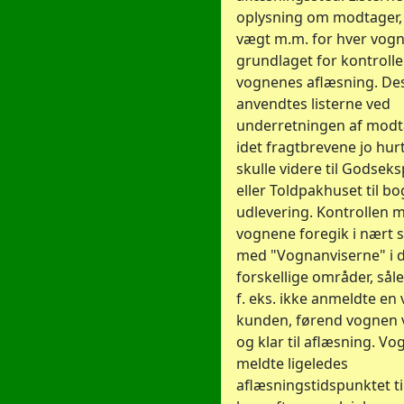
oplysning om modtager, 
vægt m.m. for hver vogn
grundlaget for kontroll
vognenes aflæsning. D
anvendtes listerne ved
underretningen af modt
idet fragtbrevene jo hur
skulle videre til Godsek
eller Toldpakhuset til b
udlevering. Kontrollen 
vognene foregik i nært
med "Vognanviserne" i 
forskellige områder, sål
f. eks. ikke anmeldte en 
kunden, førend vognen 
og klar til aflæsning. V
meldte ligeledes
aflæsningstidspunktet ti