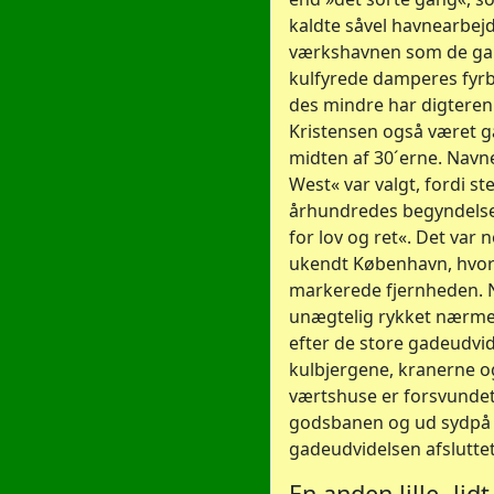
kaldte såvel havnearbejd
værkshavnen som de g
kulfyrede damperes fyrb
des mindre har digtere
Kristensen også været g
midten af 30´erne. Navn
West« var valgt, fordi ste
århundredes begyndelse
for lov og ret«. Det var 
ukendt København, hvor
markerede fjernheden. 
unægtelig rykket nærm
efter de store gadeudvid
kulbjergene, kranerne 
værtshuse er forsvundet
godsbanen og ud sydpå
gadeudvidelsen afsluttet
En anden lille -lidt