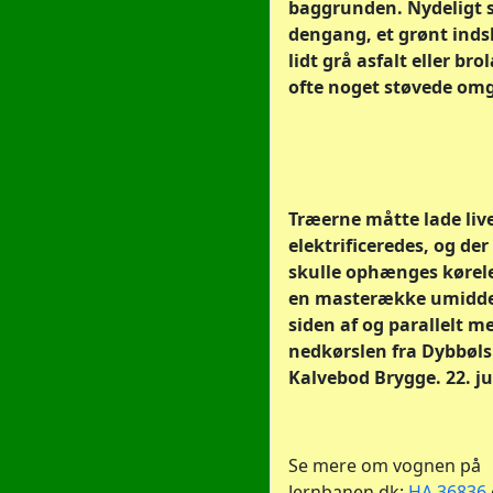
baggrunden. Nydeligt s
dengang, et grønt indsl
lidt grå asfalt eller br
ofte noget støvede omg
Træerne måtte lade live
elektrificeredes, og der
skulle ophænges kørele
en masterække umidde
siden af og parallelt m
nedkørslen fra Dybbøls
Kalvebod Brygge. 22. ju
Se mere om vognen på
Jernbanen.dk:
HA 36836