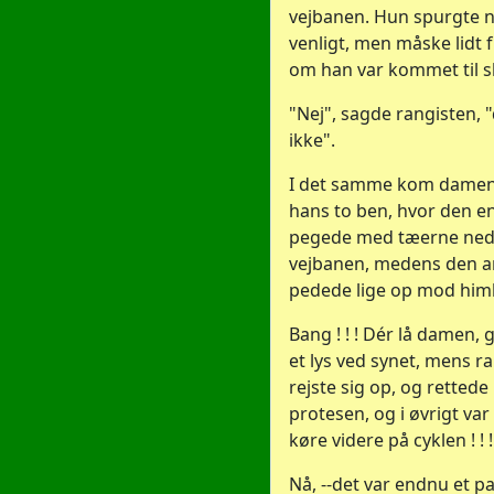
vejbanen. Hun spurgte n
venligt, men måske lidt 
om han var kommet til s
"Nej", sagde rangisten, 
ikke".
I det samme kom damen t
hans to ben, hvor den e
pegede med tæerne ne
vejbanen, medens den a
pedede lige op mod him
Bang ! ! ! Dér lå damen,
et lys ved synet, mens r
rejste sig op, og rettede
protesen, og i øvrigt var k
køre videre på cyklen ! ! !
Nå, --det var endnu et p