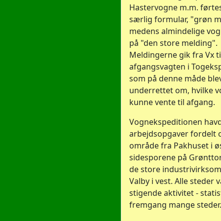
Hastervogne m.m. førte
særlig formular, "grøn m
medens almindelige vog
på "den store melding".
Meldingerne gik fra Vx ti
afgangsvagten i Togeksp
som på denne måde ble
underrettet om, hvilke 
kunne vente til afgang.
Vognekspeditionen hav
arbejdsopgaver fordelt o
område fra Pakhuset i øst
sidesporene på Grøntto
de store industrivirksom
Valby i vest. Alle steder 
stigende aktivitet - stati
fremgang mange steder