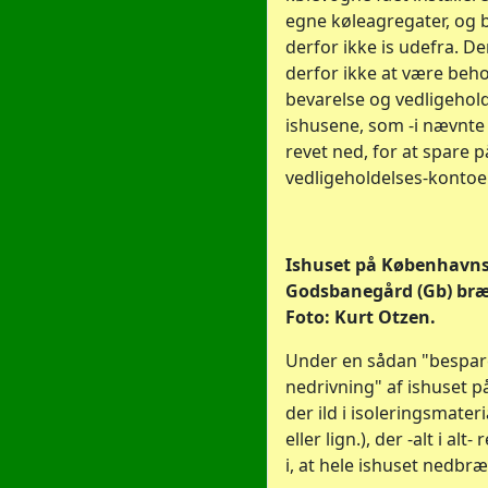
egne køleagregater, og
derfor ikke is udefra. De
derfor ikke at være beho
bevarelse og vedligehold
ishusene, som -i nævnte 
revet ned, for at spare p
vedligeholdelses-kontoe
Ishuset på København
Godsbanegård (Gb) bræ
Foto: Kurt Otzen.
Under en sådan "bespa
nedrivning" af ishuset p
der ild i isoleringsmater
eller lign.), der -alt i alt
i, at hele ishuset nedbr