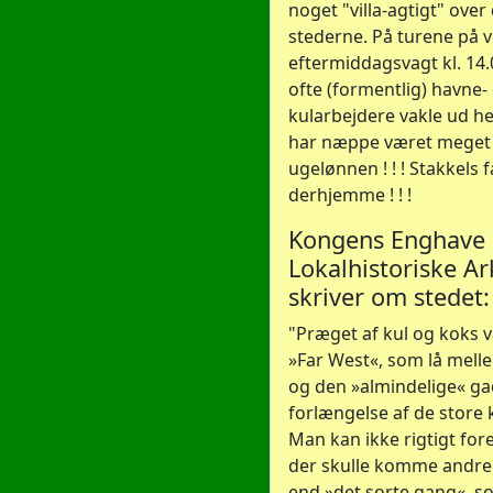
noget "villa-agtigt" over
stederne. På turene på ve
eftermiddagsvagt kl. 14.
ofte (formentlig) havne- 
kularbejdere vakle ud he
har næppe været meget 
ugelønnen ! ! ! Stakkels f
derhjemme ! ! !
Kongens Enghave
Lokalhistoriske Ar
skriver om stedet:
"Præget af kul og koks 
»Far West«, som lå mell
og den »almindelige« ga
forlængelse af de store 
Man kan ikke rigtigt fores
der skulle komme andre
end »det sorte gang«, 