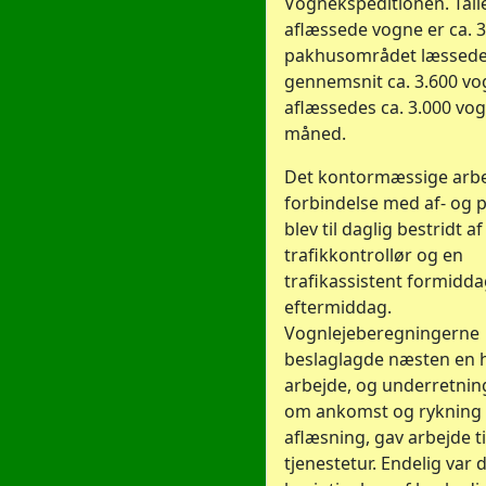
Vognekspeditionen. Talle
aflæssede vogne er ca. 3.
pakhusområdet læssede
gennemsnit ca. 3.600 v
aflæssedes ca. 3.000 vog
måned.
Det kontormæssige arbe
forbindelse med af- og 
blev til daglig bestridt af
trafikkontrollør og en
trafikassistent formidd
eftermiddag.
Vognlejeberegningerne
beslaglagde næsten en 
arbejde, og underretnin
om ankomst og rykning 
aflæsning, gav arbejde ti
tjenestetur. Endelig var 