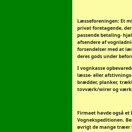
Læsseforeningen: Et m
privat foretagende, de
passende betaling- hja
afsendere af vognladni
forsendelser med at læ
deres gods under befor
I vognkasse opbevarede
læsse- eller afstivnings
brædder, planker, træk
tovværk/wirer og værk
Firmaet havde også et 
Vognekspeditionen. B
øvrigt de mange træer 