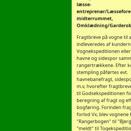
læsse-
entreprenør/Læssefore
midterrummet,
Omklædning/Garderob
Fragtbreve på vogne til
indleveredes af kundern
Vognekspeditionen eller 
havne og sidespor sam
rangertrækkene. Efter k
stempling påførtes evt.
havnebanefragt, sidespo
m.v, hvorefter fragtbre
til Godsekspeditionen fo
beregning af fragt og e
bogføring. Forinden fra
forlod Vx, blev vognene f
"Rangerbogen" til "Bjer
"meldt" til Togekspediti