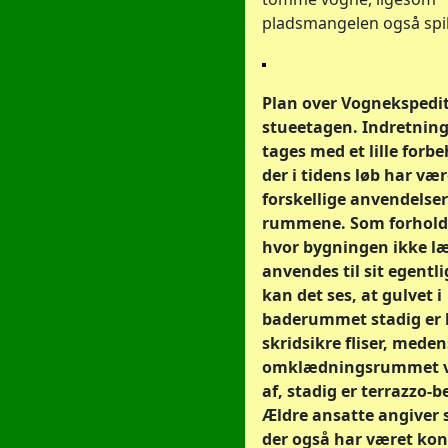
pladsmangelen også spil
Plan over Vognekspedi
stueetagen. Indretnin
tages med et lille forbe
der i tidens løb har vær
forskellige anvendelser 
rummene. Som forhold
hvor bygningen ikke l
anvendes til sit egentl
kan det ses, at gulvet i
baderummet stadig er 
skridsikre fliser, meden
omklædningsrummet v
af, stadig er terrazzo-b
Ældre ansatte angiver s
der også har været kon