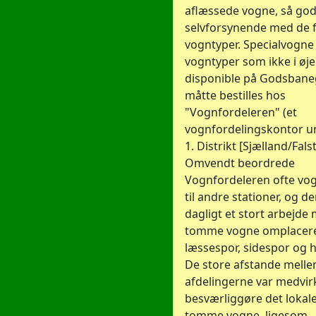
aflæssede vogne, så go
selvforsynende med de f
vogntyper. Specialvogne
vogntyper som ikke i øje
disponible på Godsban
måtte bestilles hos
"Vognfordeleren" (et
vognfordelingskontor u
1. Distrikt [Sjælland/Falst
Omvendt beordrede
Vognfordeleren ofte vo
til andre stationer, og de
dagligt et stort arbejde 
tomme vogne omplaceret 
læssespor, sidespor og 
De store afstande mell
afdelingerne var medvirk
besværliggøre det lokal
tomme vogne, ligesom