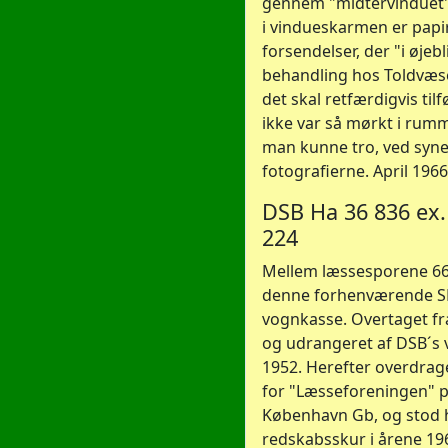
gennem "midtervinduet
i vindueskarmen er papi
forsendelser, der "i øjebli
behandling hos Toldvæse
det skal retfærdigvis tilf
ikke var så mørkt i ru
man kunne tro, ved syne
fotografierne. April 1966
DSB Ha 36 836 ex. 
224
Mellem læssesporene 66
denne forhenværende SF
vognkasse. Overtaget fra
og udrangeret af DSB´s 
1952. Herefter overdrage
for "Læsseforeningen" 
København Gb, og stod 
redskabsskur i årene 19