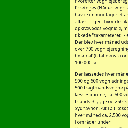
hvorefter vognlejebere
foretoges (Når en vogn
havde en modtager et ant
aflæsningen, hvor der i
opkrævedes vognleje, m
tikkede "taxameteret" - 
Der blev hver måned uds
over 700 vognlejeregning
beløb af (i datidens kron
100.000 kr.
Der læssedes hver mån
500 og 600 vognladninge
500 fragtmandsvogne p
læssesporene, ca. 600 v
Islands Brygge og 250-30
Sydhavnen. Alt i alt læs
hver måned ca. 2.500 v
i områder under