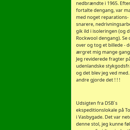
nedbrændte i 1965. Eft
fortalte dengang, var m
med noget reparations- 
snarere, nedrivningsarb
gik ild i isoleringen (og 
Rockwool dengang). Se 
over og tog et billede - 
ærgret mig mange gange
Jeg reviderede fragter p
udenlandske stykgodsfr
og det blev jeg ved med. 
andre gjorde det ! ! !
Udsigten fra DSB´s
ekspeditionslokale på T
i Vasbygade. Det var net
denne stol, jeg kunne føl