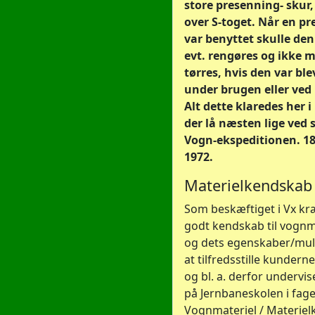
store presenning- skur,
over S-toget. Når en p
var benyttet skulle den
evt. rengøres og ikke 
tørres, hvis den var ble
under brugen eller ved
Alt dette klaredes her i
der lå næsten lige ved 
Vogn-ekspeditionen. 18
1972.
Materielkendskab
Som beskæftiget i Vx kr
godt kendskab til vognm
og dets egenskaber/mul
at tilfredsstille kundern
og bl. a. derfor undervi
på Jernbaneskolen i fage
Vognmateriel / Materie