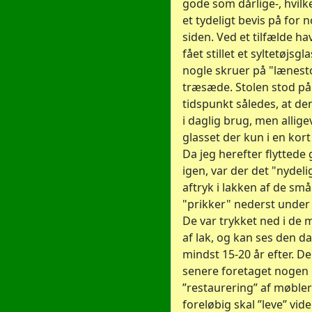
gode som dårlige-, hvilke
et tydeligt bevis på for n
siden. Ved et tilfælde ha
fået stillet et syltetøjsg
nogle skruer på "lænest
træsæde. Stolen stod på
tidspunkt således, at de
i daglig brug, men allige
glasset der kun i en kort
Da jeg herefter flyttede 
igen, var der det "nydeli
aftryk i lakken af de små
"prikker" nederst under 
De var trykket ned i de 
af lak, og kan ses den da
mindst 15-20 år efter. De
senere foretaget nogen
”restaurering” af møbler
foreløbig skal ”leve” vi