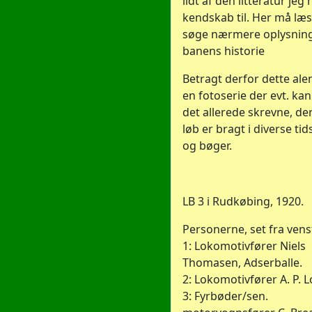
lidt af den litteratur jeg 
kendskab til. Her må læs
søge nærmere oplysnin
banens historie
Betragt derfor dette al
en fotoserie der evt. ka
det allerede skrevne, der
løb er bragt i diverse tid
og bøger.
LB 3 i Rudkøbing, 1920.
Personerne, set fra vens
1: Lokomotivfører Niels
Thomasen, Adserballe.
2: Lokomotivfører A. P. L
3: Fyrbøder/sen.