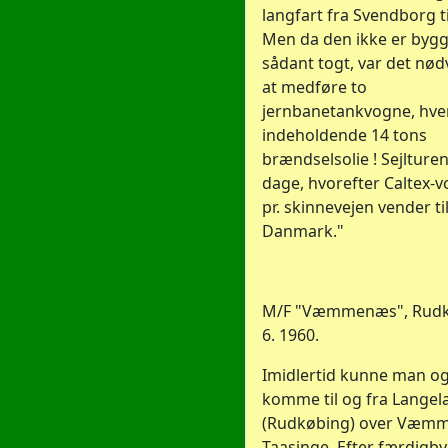
langfart fra Svendborg t
Men da den ikke er bygge
sådant togt, var det nød
at medføre to
jernbanetankvogne, hve
indeholdende 14 tons
brændselsolie ! Sejlture
dage, hvorefter Caltex-
pr. skinnevejen vender til
Danmark."
M/F "Væmmenæs", Rudkø
6. 1960.
Imidlertid kunne man o
komme til og fra Langel
(Rudkøbing) over Væm
Taasinge. Efter færdigb