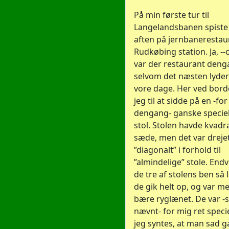
På min første tur til
Langelandsbanen spiste 
aften på jernbanerestau
Rudkøbing station. Ja, -
var der restaurant deng
selvom det næsten lyder 
vore dage. Her ved bor
jeg til at sidde på en -fo
dengang- ganske speciel
stol. Stolen havde kvadr
sæde, men det var dreje
”diagonalt” i forhold til
”almindelige” stole. Endv
de tre af stolens ben så 
de gik helt op, og var med
bære ryglænet. De var 
nævnt- for mig ret speci
jeg syntes, at man sad 