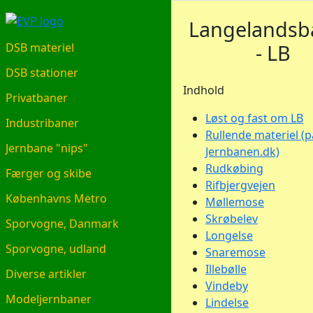
EVP.DK
Langelandsb
- LB
DSB materiel
DSB stationer
Indhold
Privatbaner
Løst og fast om LB
Industribaner
Rullende materiel (p
Jernbane "nips"
Jernbanen.dk)
Rudkøbing
Færger og skibe
Rifbjergvejen
Københavns Metro
Møllemose
Skrøbelev
Sporvogne, Danmark
Longelse
Sporvogne, udland
Snaremose
Illebølle
Diverse artikler
Vindeby
Modeljernbaner
Lindelse