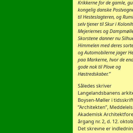
Krikkerne for de gamle, gu
kongelig danske Postvogne
til Hesteslagteren, og Rum
selv tjener til Skur i Kolon
Mejeriernes og Dampmøll
Skorstene danner nu Silh
Himmelen med deres sort
og Automobilerne jager H
paa Markerne, hvor de en
gode nok til Plove og
Høstredskaber.”
Således skriver
Langelandsbanens arkite
Boysen-Møller i tidsskrif
”Architekten”, Meddelels
Akademisk Architektfore
årgang nr. 2, d. 12. okto
Det skrevne er indlednin