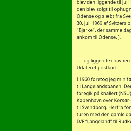
blev den liggende til juli
den blev solgt til ophugn
Odense og slæbt fra Sv
30. juli 1969 af Svitzers
"Bjarke", der samme dag 
ankom til Odense. ).
..... og liggende i havnen 
Udateret postkort.
I 1960 foretog jeg min fø
til Langelandsbanen. De
foregik på knallert (NSU)
København over Korsør
til Svendborg. Herfra for
turen med den gamle 
D/F ”Langeland” til Rudkøb