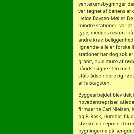
venterumsbygninger de
var tegnet af banens ark
Helge Boysen-Møller. De 
mindre stationer- var a
type, medens resten -på
andre krav, beliggenhed 
lignende- alle er forskelli
stationer har dog sokler
granit, hule mure af rød
håndstrøgne sten med
ståltrådsbindere og rødt
af falstagsten.
Byggearbejdet blev delt i
hovedentrepriser, sålede
firmaerne Carl Nielsen,
og P. Rask, Humble, fik 
største entreprise i form 
bygningerne på længde