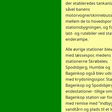
der etableredes tankanl
såvel banens
motorvogne/skinnebuss
mellem de to hovedspor
stationsbygningen, og f
last- og rutebiler ved st
enderampe.
Alle øvrige stationer ble
med læssespor, medens
stationerne Skrøbelev,
Spodsbjerg, Humble og
Bagenkop også blev uds
med krydsningsspor. St
Bagenkop og Spodsbjerg
endestationer- tillige o
Bagenkop station var fo
med remise med ”indby
vandtårn og plads til et 