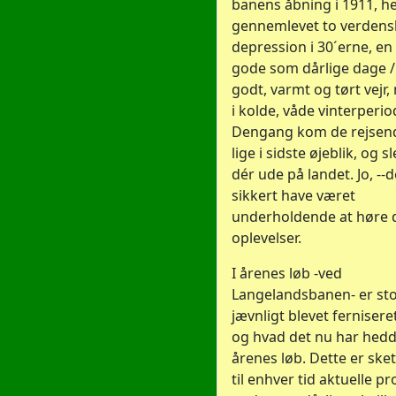
banens åbning i 1911, he
gennemlevet to verdensk
depression i 30´erne, e
gode som dårlige dage / 
godt, varmt og tørt vejr
i kolde, våde vinterperio
Dengang kom de rejsend
lige i sidste øjeblik, og sl
dér ude på landet. Jo, --
sikkert have været
underholdende at høre 
oplevelser.
I årenes løb -ved
Langelandsbanen- er st
jævnligt blevet ferniseret
og hvad det nu har hedd
årenes løb. Dette er ske
til enhver tid aktuelle pr