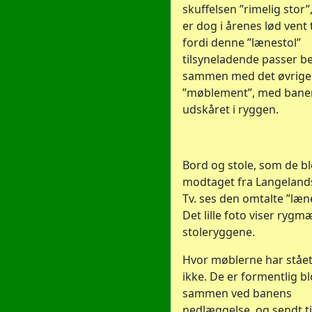
skuffelsen ”rimelig stor
er dog i årenes lød vent 
fordi denne ”lænestol”
tilsyneladende passer b
sammen med det øvrige
”møblement”, med banens
udskåret i ryggen.
Bord og stole, som de bl
modtaget fra Langeland
Tv. ses den omtalte ”læne
Det lille foto viser rygm
stoleryggene.
Hvor møblerne har stået
ikke. De er formentlig b
sammen ved banens
nedlæggelse, og sendt til