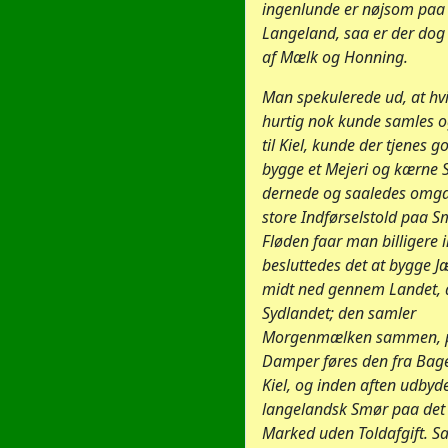
ingenlunde er nøjsom paa
Langeland, saa er der dog
af Mælk og Honning.
Man spekulerede ud, at hv
hurtig nok kunde samles 
til Kiel, kunde der tjenes g
bygge et Mejeri og kærne
dernede og saaledes omg
store Indførselstold paa S
Fløden faar man billigere 
besluttedes det at bygge 
midt ned gennem Landet, d.
Sydlandet; den samler
Morgenmælken sammen, p
Damper føres den fra Bage
Kiel, og inden aften udbyd
langelandsk Smør paa det 
Marked uden Toldafgift. S