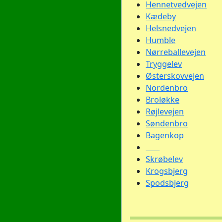
Hennetvedvejen
Kædeby
Helsnedvejen
Humble
Nørreballevejen
Tryggelev
Østerskovvejen
Nordenbro
Broløkke
Røjlevejen
Søndenbro
Bagenkop
Skrøbelev
Krogsbjerg
Spodsbjerg