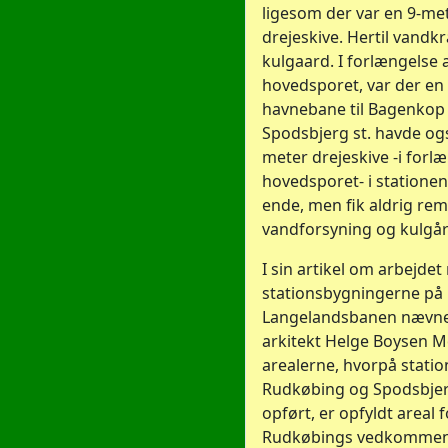
ligesom der var en 9-me
drejeskive. Hertil vandk
kulgaard. I forlængelse 
hovedsporet, var der en
havnebane til Bagenkop
Spodsbjerg st. havde og
meter drejeskive -i forl
hovedsporet- i stationen
ende, men fik aldrig rem
vandforsyning og kulgår
I sin artikel om arbejde
stationsbygningerne på
Langelandsbanen nævn
arkitekt Helge Boysen Mø
arealerne, hvorpå stati
Rudkøbing og Spodsbjer
opført, er opfyldt areal f
Rudkøbings vedkommen