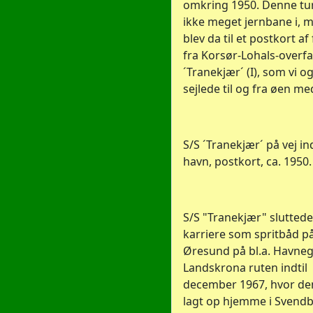
omkring 1950. Denne tur
ikke meget jernbane i, 
blev da til et postkort a
fra Korsør-Lohals-overfa
´Tranekjær´ (I), som vi o
sejlede til og fra øen me
S/S ´Tranekjær´ på vej in
havn, postkort, ca. 1950.
S/S "Tranekjær" sluttede
karriere som spritbåd p
Øresund på bl.a. Havneg
Landskrona ruten indtil
december 1967, hvor de
lagt op hjemme i Svendb