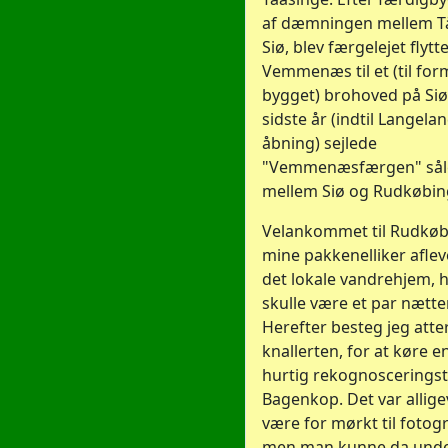
af dæmningen mellem T
Siø, blev færgelejet flytte
Vemmenæs til et (til for
bygget) brohoved på Siø
sidste år (indtil Langel
åbning) sejlede
"Vemmenæsfærgen" sål
mellem Siø og Rudkøbin
Velankommet til Rudkøb
mine pakkenelliker aflev
det lokale vandrehjem, h
skulle være et par nætter
Herefter besteg jeg atte
knallerten, for at køre en 
hurtig rekognosceringstu
Bagenkop. Det var allige
være for mørkt til fotog
men man kunne da und