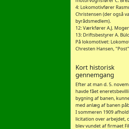
motorvognsfører C. Bre
4: Lokomotivfører Rasm
Christensen (der også v
byrådsmedlem).
12: Værkfører A.J. Moge
13: Driftsbestyrer A. Bül
På lokomotivet: Lokomot
Chresten Hansen, "Post"
Kort historisk
gennemgang
Efter at man d. 5. nove
havde fået eneretsbevill
bygning af banen, kunne
med anlæg af banen på
I sommeren 1909 afhold
licitation over arbejdet,
blev vundet af firmaet F