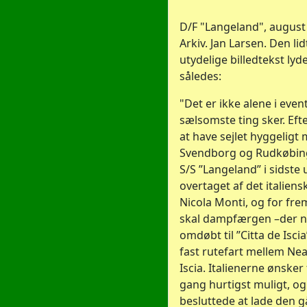
D/F "Langeland", august
Arkiv. Jan Larsen. Den lid
utydelige billedtekst lyd
således:
"Det er ikke alene i even
sælsomste ting sker. Efte
at have sejlet hyggeligt
Svendborg og Rudkøbing
S/S ”Langeland” i sidste
overtaget af det italiens
Nicola Monti, og for fre
skal dampfærgen –der n
omdøbt til ”Citta de Iscia”
fast rutefart mellem Ne
Iscia. Italienerne ønsker
gang hurtigst muligt, o
besluttede at lade den g