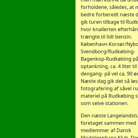
forholdene, således, at 
bedre forberedt næste d
gik turen tilbage til Rud
hvor knallerten efterhå
trængte til lidt benzin.
København-Korsør/Nybo
Svendborg/Rudkøbing-
Bagenkop-Rudkøbing på
optankning, ca. 4 liter til
dengang- på vel ca. 90 ør
Næste dag gik det så lø
fotografering af såvel r
materiel på Rudkøbing st
som selve stationen.
Den næste Langelandstu
foretaget sammen med
medlemmer af Dansk
Modeljernbane Klub. De