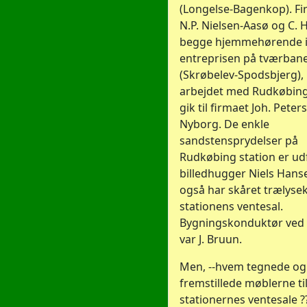
(Longelse-Bagenkop). F
N.P. Nielsen-Aasø og C. 
begge hjemmehørende i 
entreprisen på tværban
(Skrøbelev-Spodsbjerg)
arbejdet med Rudkøbing
gik til firmaet Joh. Peter
Nyborg. De enkle
sandstensprydelser på
Rudkøbing station er udf
billedhugger Niels Hans
også har skåret trælyse
stationens ventesal.
Bygningskonduktør ved 
var J. Bruun.
Men, --hvem tegnede og
fremstillede møblerne ti
stationernes ventesale ?