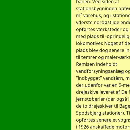
banen. Ved siden af
stationsbygningen opfør
m² varehus, og i station
yderste nordøstlige end
opførtes værksteder og
med plads til -oprindelig
lokomotiver. Noget af d
plads blev dog senere i
til tømrer og malerværk
Remisen indeholdt
vandforsyningsanlæg o
”indbygget” vandtårn, 
der udenfor var en 9-me
drejeskive leveret af De
Jernstøberier (der også 
de to drejeskiver til Ba
Spodsbjerg stationer). Ti
opførtes senere et vogns
i 1926 anskaffede moto