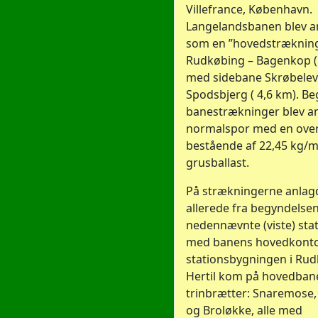
Villefrance, København.
Langelandsbanen blev a
som en ”hovedstræknin
Rudkøbing – Bagenkop (
med sidebane Skrøbelev
Spodsbjerg ( 4,6 km). B
banestrækninger blev a
normalspor med en ove
bestående af 22,45 kg/m
grusballast.
På strækningerne anlag
allerede fra begyndelse
nedennævnte (viste) sta
med banens hovedkonto
stationsbygningen i Rud
Hertil kom på hovedban
trinbrætter: Snaremose,
og Broløkke, alle med