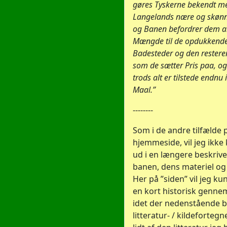
gøres Tyskerne bekendt m
Langelands nære og skønne
og Banen befordrer dem al
Mængde til de opdukkend
Badesteder og den resteren
som de sætter Pris paa, o
trods alt er tilstede endnu i
Maal.”
--------
Som i de andre tilfælde
hjemmeside, vil jeg ikke
ud i en længere beskrive
banen, dens materiel og 
Her på ”siden” vil jeg ku
en kort historisk genn
idet der nedenstående b
litteratur- / kildeforteg