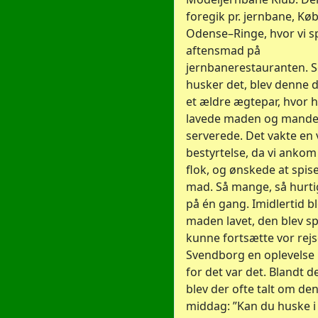
foregik pr. jernbane, K
Odense–Ringe, hvor vi s
aftensmad på
jernbanerestauranten. 
husker det, blev denne d
et ældre ægtepar, hvor 
lavede maden og mand
serverede. Det vakte en 
bestyrtelse, da vi ankom
flok, og ønskede at spis
mad. Så mange, så hurtig
på én gang. Imidlertid b
maden lavet, den blev spi
kunne fortsætte vor rej
Svendborg en oplevelse r
for det var det. Blandt 
blev der ofte talt om de
middag: ”Kan du huske i