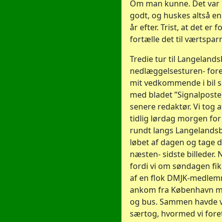
Om man kunne. Det var
godt, og huskes altså e
år efter. Trist, at det er f
fortælle det til værtsparr
Tredie tur til Langeland
nedlæggelsesturen- fore
mit vedkommende i bil
med bladet ”Signalposte
senere redaktør. Vi tog 
tidlig lørdag morgen for
rundt langs Langelands
løbet af dagen og tage d
næsten- sidste billeder.
fordi vi om søndagen fik
af en flok DMJK-medlem
ankom fra København m
og bus. Sammen havde vi 
særtog, hvormed vi fore