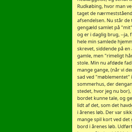
Rudkøbing, hvor man ve
taget de nærmestståend
afsendelsen. Nu står de t
gengæld samlet på "mit
og er i daglig brug, --ja, 
hele min samlede hjem
skrevet, siddende på en 
gamle, men "rimeligt hå
stole. Min nu afdøde fa
mange gange, (når vi d
sad ved "møblementet" i d
sommerhus, der dengan
stedet, hvor jeg nu bor),
bordet kunne tale, og g
lidt af det, som det havd
i årenes løb. Der var sikk
mange spil kort ved det
bord i årenes løb. Udført 