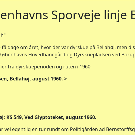
enhavns Sporveje linje 
uh"
de få dage om året, hvor der var dyrskue på Bellahøj, men di
 Københavns Hovedbanegård og Dyrskuepladsen ved Borups
ier fra dyrskueperioden og ruten i 1960.
en, Bellahøj, august 1960. >
ahøj: KS 549, Ved Glyptoteket, august 1960.
r vel egentlig en tur rundt om Politigården ad Bernstorff