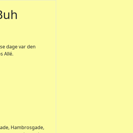
Buh
sse dage var den
 Allé.
sgade, Hambrosgade,