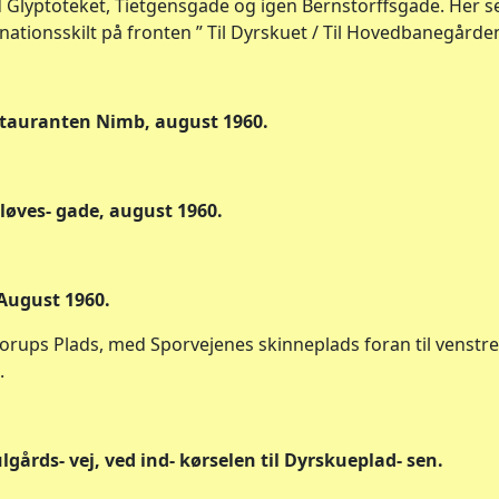
Glyptoteket, Tietgensgade og igen Bernstorffsgade. Her s
nationsskilt på fronten ” Til Dyrskuet / Til Hovedbanegården
estauranten Nimb, august 1960.
nløves- gade, august 1960.
August 1960.
rups Plads, med Sporvejenes skinneplads foran til venstre 
.
lgårds- vej, ved ind- kørselen til Dyrskueplad- sen.