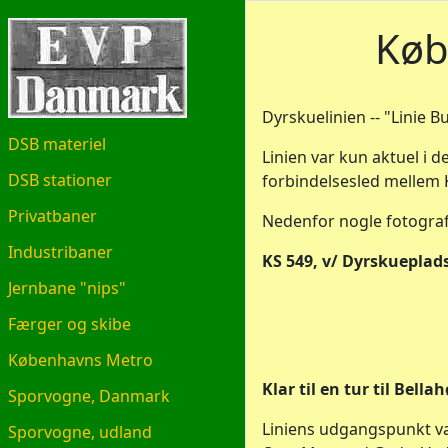
EVP.DK
Køb
Dyrskuelinien -- "Linie B
DSB materiel
Linien var kun aktuel i 
DSB stationer
forbindelsesled mellem
Privatbaner
Nedenfor nogle fotograf
Industribaner
KS 549, v/ Dyrskueplads
Jernbane "nips"
Færger og skibe
Københavns Metro
Klar til en tur til Bell
Sporvogne, Danmark
Liniens udgangspunkt va
Sporvogne, udland