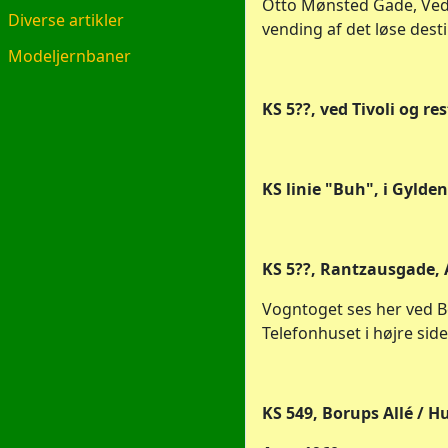
Otto Mønsted Gade, Ved 
Diverse artikler
vending af det løse desti
Modeljernbaner
KS 5??, ved Tivoli og r
KS linie "Buh", i Gylde
KS 5??, Rantzausgade, 
Vogntoget ses her ved Bo
Telefonhuset i højre side
KS 549, Borups Allé / Hu