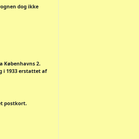
rvognen dog ikke
ra Københavns 2.
i 1933 erstattet af
t postkort.