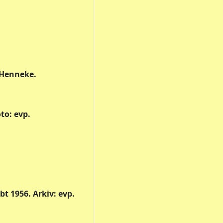
n Henneke.
to: evp.
t 1956. Arkiv: evp.