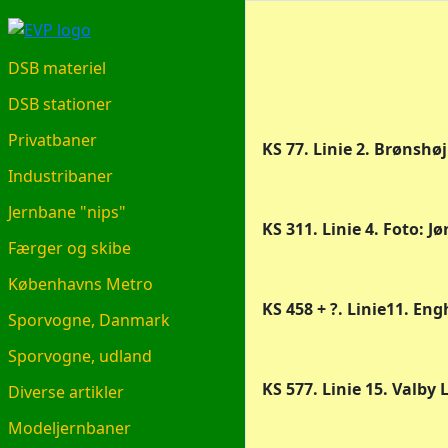
EVP.DK
DSB materiel
DSB stationer
Privatbaner
KS 77. Linie 2. Brønshø
Industribaner
Jernbane "nips"
KS 311. Linie 4. Foto: 
Færger og skibe
Københavns Metro
KS 458 + ?. Linie11. En
Sporvogne, Danmark
Sporvogne, udland
KS 577. Linie 15. Valby
Diverse artikler
Modeljernbaner