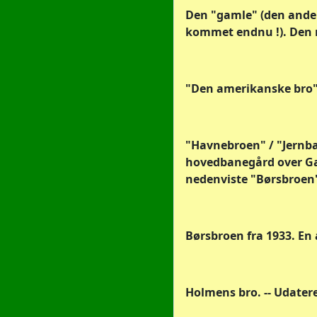
Den "gamle" (den anden
kommet endnu !). Den ny
"Den amerikanske bro" e
"Havnebroen" / "Jernba
hovedbanegård over Gam
nedenviste "Børsbroen
Børsbroen fra 1933. En 
Holmens bro. -- Udatere