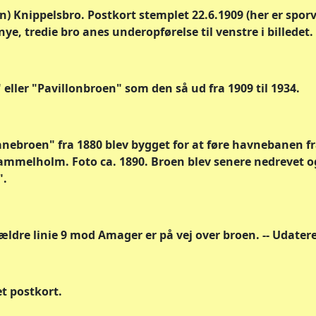
) Knippelsbro. Postkort stemplet 22.6.1909 (her er spo
e, tredie bro anes underopførelse til venstre i billedet.
ller "Pavillonbroen" som den så ud fra 1909 til 1934.
nebroen" fra 1880 blev bygget for at føre havnebanen f
melholm. Foto ca. 1890. Broen blev senere nedrevet og 
".
ældre linie 9 mod Amager er på vej over broen. -- Udatere
t postkort.