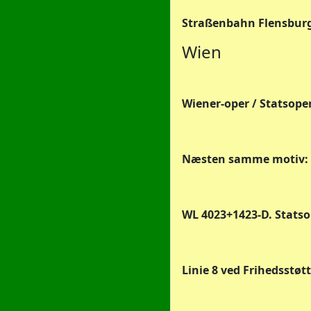
Straßenbahn Flensburg 
Wien
Wiener-oper / Statsoper
Næsten samme motiv: WL 
WL 4023+1423-D. Statsop
Linie 8 ved Frihedsstø