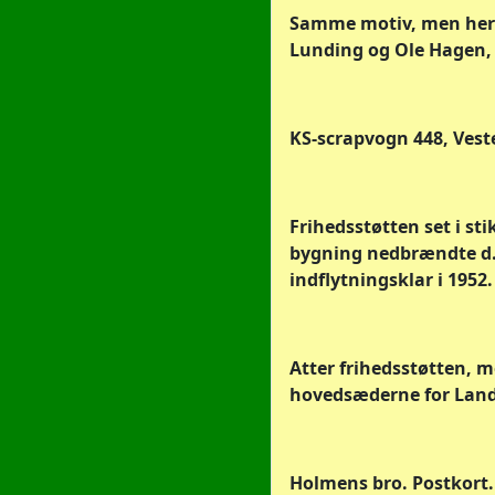
Samme motiv, men her m
Lunding og Ole Hagen,
KS-scrapvogn 448, Veste
Frihedsstøtten set i s
bygning nedbrændte d. 
indflytningsklar i 1952.
Atter frihedsstøtten, m
hovedsæderne for Landb
Holmens bro. Postkort.