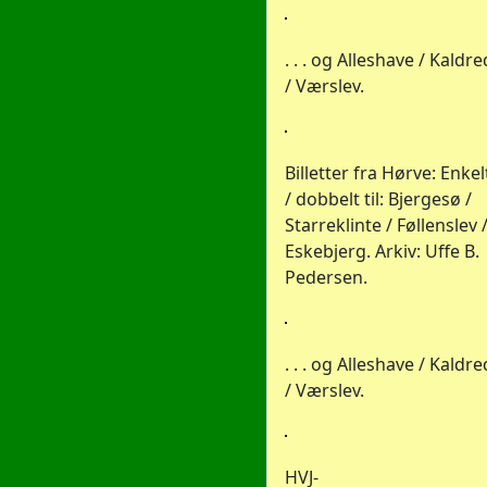
. . . og Alleshave / Kaldre
/ Værslev.
Billetter fra Hørve: Enkel
/ dobbelt til: Bjergesø /
Starreklinte / Føllenslev 
Eskebjerg. Arkiv: Uffe B.
Pedersen.
. . . og Alleshave / Kaldre
/ Værslev.
HVJ-