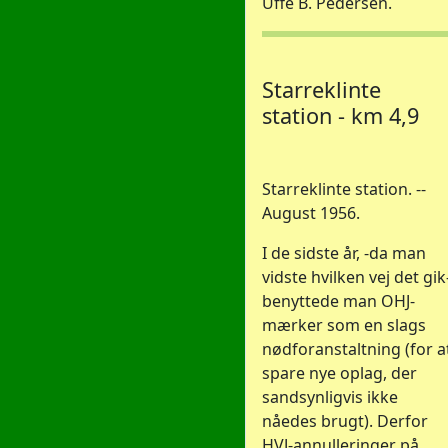
Uffe B. Pedersen.
Starreklinte
station - km 4,9
Starreklinte station. --
August 1956.
I de sidste år, -da man
vidste hvilken vej det gik
benyttede man OHJ-
mærker som en slags
nødforanstaltning (for a
spare nye oplag, der
sandsynligvis ikke
nåedes brugt). Derfor
HVJ-annulleringer på