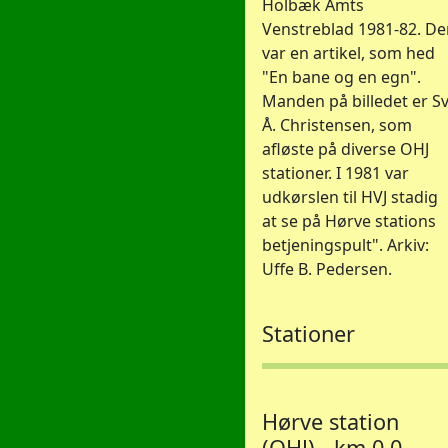
Holbæk Amts
Venstreblad 1981-82. De
var en artikel, som hed
"En bane og en egn".
Manden på billedet er Sv
Å. Christensen, som
afløste på diverse OHJ
stationer. I 1981 var
udkørslen til HVJ stadig
at se på Hørve stations
betjeningspult". Arkiv:
Uffe B. Pedersen.
Stationer
Hørve station
(OHJ) - km 0,0