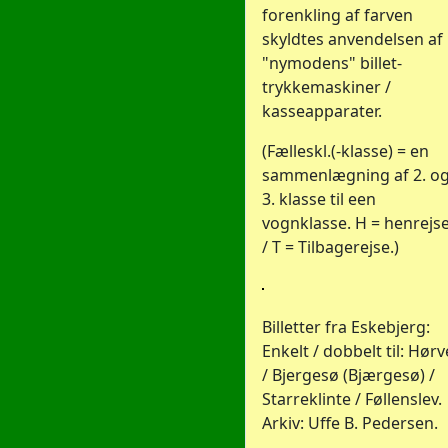
forenkling af farven
skyldtes anvendelsen af
"nymodens" billet-
trykkemaskiner /
kasseapparater.
(Fælleskl.(-klasse) = en
sammenlægning af 2. o
3. klasse til een
vognklasse. H = henrejs
/ T = Tilbagerejse.)
Billetter fra Eskebjerg:
Enkelt / dobbelt til: Hørv
/ Bjergesø (Bjærgesø) /
Starreklinte / Føllenslev.
Arkiv: Uffe B. Pedersen.