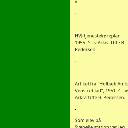
v
HVJ-tjenestekøreplan,
1955. ^---v Arkiv: Uffe B.
Pedersen.
Artikel fra "Holbæk Amt
Venstreblad", 1951. ^---v
Arkiv: Uffe B. Pedersen.
Som elev på
Svebølle station var jeg