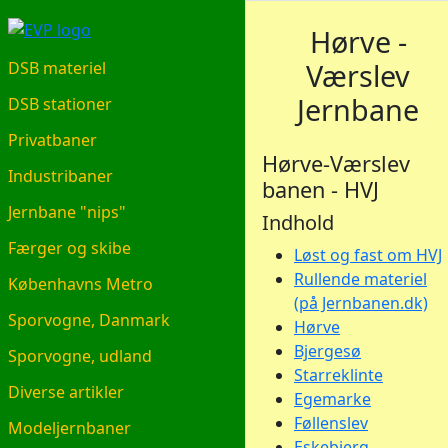
EVP.DK
Hørve -
Værslev
DSB materiel
Jernbane
DSB stationer
Privatbaner
Hørve-Værslev
Industribaner
banen - HVJ
Jernbane "nips"
Indhold
Færger og skibe
Løst og fast om HVJ
Rullende materiel
Københavns Metro
(på Jernbanen.dk)
Sporvogne, Danmark
Hørve
Bjergesø
Sporvogne, udland
Starreklinte
Diverse artikler
Egemarke
Føllenslev
Modeljernbaner
Eskebjerg