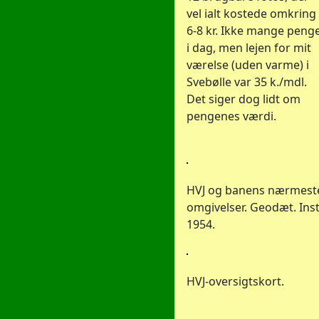
vel ialt kostede omkring
6-8 kr. Ikke mange peng
i dag, men lejen for mit
værelse (uden varme) i
Svebølle var 35 k./mdl.
Det siger dog lidt om
pengenes værdi.
HVJ og banens nærmest
omgivelser. Geodæt. Inst
1954.
HVJ-oversigtskort.