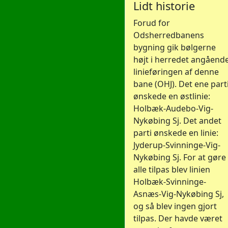
Lidt historie
Forud for
Odsherredbanens
bygning gik bølgerne
højt i herredet angåend
linieføringen af denne
bane (OHJ). Det ene part
ønskede en østlinie:
Holbæk-Audebo-Vig-
Nykøbing Sj. Det andet
parti ønskede en linie:
Jyderup-Svinninge-Vig-
Nykøbing Sj. For at gøre
alle tilpas blev linien
Holbæk-Svinninge-
Asnæs-Vig-Nykøbing Sj,
og så blev ingen gjort
tilpas. Der havde været