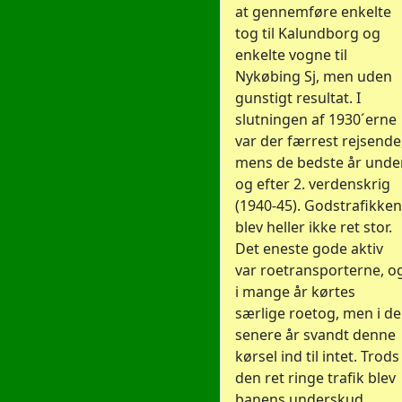
at gennemføre enkelte
tog til Kalundborg og
enkelte vogne til
Nykøbing Sj, men uden
gunstigt resultat. I
slutningen af 1930´erne
var der færrest rejsende
mens de bedste år unde
og efter 2. verdenskrig
(1940-45). Godstrafikken
blev heller ikke ret stor.
Det eneste gode aktiv
var roetransporterne, o
i mange år kørtes
særlige roetog, men i de
senere år svandt denne
kørsel ind til intet. Trods
den ret ringe trafik blev
banens underskud