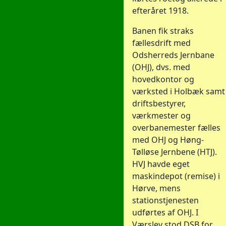
efteråret 1918.
Banen fik straks
fællesdrift med
Odsherreds Jernbane
(OHJ), dvs. med
hovedkontor og
værksted i Holbæk samt
driftsbestyrer,
værkmester og
overbanemester fælles
med OHJ og Høng-
Tølløse Jernbene (HTJ).
HVJ havde eget
maskindepot (remise) i
Hørve, mens
stationstjenesten
udførtes af OHJ. I
Værslev stod DSB for