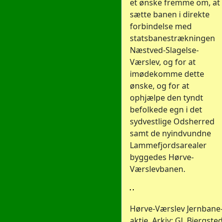
et ønske fremme om, at
sætte banen i direkte
forbindelse med
statsbanestrækningen
Næstved-Slagelse-
Værslev, og for at
imødekomme dette
ønske, og for at
ophjælpe den tyndt
befolkede egn i det
sydvestlige Odsherred
samt de nyindvundne
Lammefjordsarealer
byggedes Hørve-
Værslevbanen.
Hørve-Værslev Jernbane
aktie, Arkiv: Gl. Bjergste