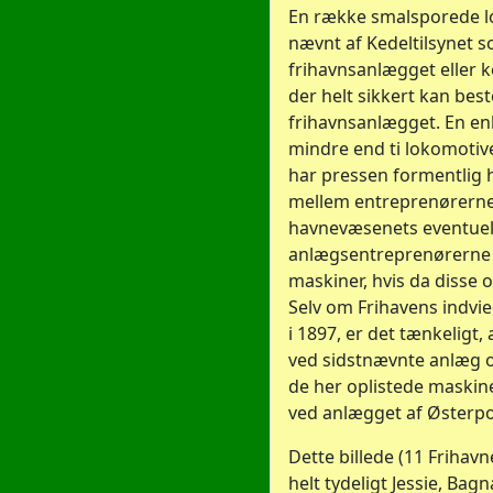
En række smalsporede l
nævnt af Kedeltilsynet s
frihavnsanlægget eller k
der helt sikkert kan bes
frihavnsanlægget. En enk
mindre end ti lokomotiv
har pressen formentlig h
mellem entreprenørernes
havnevæsenets eventuel
anlægsentreprenørerne 
maskiner, hvis da disse 
Selv om Frihavens indvie
i 1897, er det tænkeligt
ved sidstnævnte anlæg o
de her oplistede maskine
ved anlægget af Østerpo
Dette billede (11 Frihav
helt tydeligt Jessie, Bag