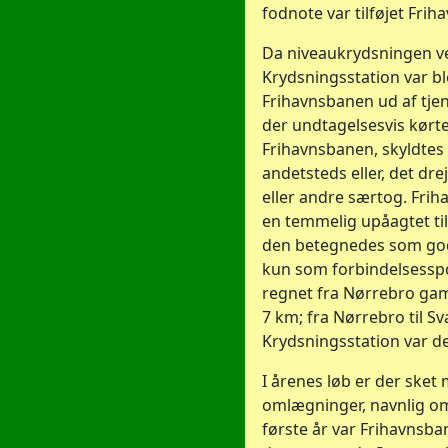
fodnote var tilføjet Fri
Da niveaukrydsningen v
Krydsningsstation var bl
Frihavnsbanen ud af tje
der undtagelsesvis kørt
Frihavnsbanen, skyldtes
andetsteds eller, det dr
eller andre særtog. Frih
en temmelig upåagtet ti
den betegnedes som god
kun som forbindelsessp
regnet fra Nørrebro gaml
7 km; fra Nørrebro til S
Krydsningsstation var d
I årenes løb er der ske
omlægninger, navnlig om
første år var Frihavnsba