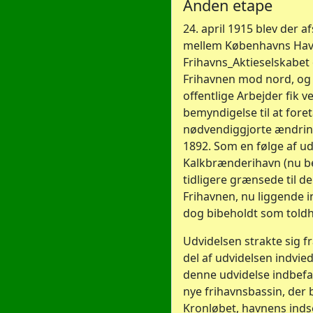
Anden etape
24. april 1915 blev der 
mellem Københavns Hav
Frihavns_Aktieselskabet
Frihavnen mod nord, og 
offentlige Arbejder fik v
bemyndigelse til at fore
nødvendiggjorte ændrin
1892. Som en følge af u
Kalkbrænderihavn (nu b
tidligere grænsede til de
Frihavnen, nu liggende i
dog bibeholdt som told
Udvidelsen strakte sig fr
del af udvidelsen indvied
denne udvidelse indbefa
nye frihavnsbassin, der 
Kronløbet, havnens indse