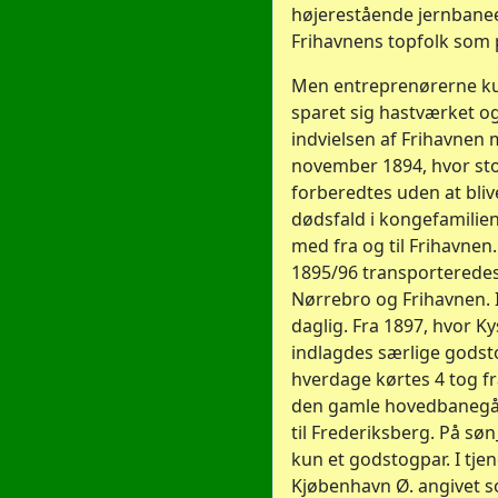
højerestående jernba
Frihavnens topfolk som 
Men entreprenørerne k
sparet sig hastværket og
indvielsen af Frihavnen m
november 1894, hvor sto
forberedtes uden at bliv
dødsfald i kongefamilien
med fra og til Frihavnen. 
1895/96 transporteredes
Nørrebro og Frihavnen. I
daglig. Fra 1897, hvor 
indlagdes særlige godst
hverdage kørtes 4 tog 
den gamle hovedbanegår
til Frederiksberg. På sø
kun et godstogpar. I tje
Kjøbenhavn Ø. angivet 