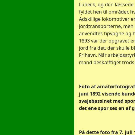
Lübeck, og den læssede 
fyldet hen til områder, h
Adskillige lokomotiver er
jordtransporterne, men 
anvendtes tipvogne og h
1893 var der opgravet e
jord fra det, der skulle 
Frihavn. Når arbejdsstyr
mand beskæftiget trods
Foto af amatørfotograf
juni 1892 visende bund
svajebassinet med spor
det ene spor ses en af
På dette foto fra 7. jul