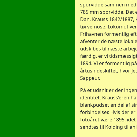
sporvidde sammen med e
785 mm sporvidde. Det e
Dan, Krauss 1842/1887, k
tørvemose. Lokomotiverne
Frihavnen formentlig ef
afventer de næste lokale
udskibes til næste arbej
færdig, er vi tidsmæssigt 
1894. Vi er formentlig p
årtusindeskiftet, hvor Jes
Sappeur.
På et udsnit er der ingen
identitet. Krauss’eren ha
blankpudset en del af si
forbindelser. Hvis der e
fotoåret være 1895, idet
sendtes til Kolding til 