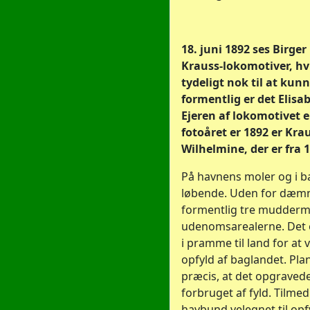
18. juni 1892 ses Birge
Krauss-lokomotiver, hvi
tydeligt nok til at kun
formentlig er det Elisa
Ejeren af lokomotivet e
fotoåret er 1892 er Kra
Wilhelmine, der er fra 
På havnens moler og i b
løbende. Uden for dæm
formentlig tre mudderm
udenomsarealerne. Det o
i pramme til land for at 
opfyld af baglandet. Pl
præcis, at det opgravede
forbruget af fyld. Tilme
havbund velegnet til op