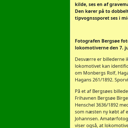
kilde, ses en af gravem
Den kører på to dobbel
tipvognssporet ses i mi
Fotografen Bergsøe fo
lokomotiverne den 7. ju
Desværre er billederne ik
lokomotivet kan identifi
om Monbergs Rolf, Hagan
Hagans 261/1892. Sporv
På et af Bergsøes billeder
Frihavnen Bergsøe Birger
Henschel 3636/1892 me
som næsten ny købt af e
Johannsen. Amatørfotog
viser også, at lokomotiv