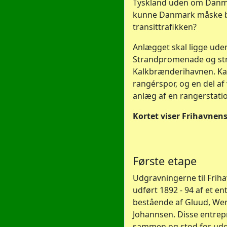
Tyskland uden om Danm
kunne Danmark måske b
transittrafikken?
Anlægget skal ligge uden
Strandpromenade og stræk
Kalkbrænderihavnen. Kast
rangérspor, og en del af 
anlæg af en rangerstati
Kortet viser Frihavnens
Første etape
Udgravningerne til Friha
udført 1892 - 94 af et e
bestående af Gluud, Wer
Johannsen. Disse entrep
sammen og stod for udg