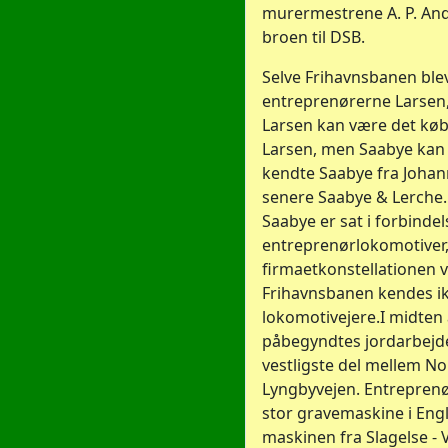
murermestrene A. P. And
broen til DSB.
Selve Frihavnsbanen blev
entreprenørerne Larsen, 
Larsen kan være det køb
Larsen, men Saabye kan
kendte Saabye fra Joha
senere Saabye & Lerche. 
Saabye er sat i forbinde
entreprenørlokomotiver
firmaetkonstellationen 
Frihavnsbanen kendes i
lokomotivejere.I midten 
påbegyndtes jordarbejde
vestligste del mellem N
Lyngbyvejen. Entrepren
stor gravemaskine i Eng
maskinen fra Slagelse -