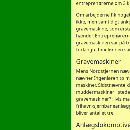
entreprenørerne om 3 kr.
Om arbejderne fik noget 
ikke, men samtidigt ank
gravemaskine, som ersta
hænder. Entreprenørerne 
gravemaskinen var på tr
forlangte timelønnen sa
Gravemaskiner
Mens Nordstjernen næv
nævner Ingeniøren to ma
maskiner. Sidstnævnte k
muddermaskiner i stede
gravemaskiner? Hvis man
frihavn-sjernbaneanlæg
bliver antallet tre.
Anlægslokomotiv