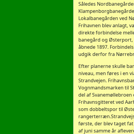
Således Nordbanegårde
Klampenborgbanegården
Lokalbanegården ved Nø
Frihavnen blev anlagt, v
direkte forbindelse me
banegård og Østerport, d
åbnede 1897. Forbindels
udgik derfor fra Nørreb
Efter planerne skulle b
niveau, men føres i en v
Strandvejen. Frihavnsba
Vognmandsmarken til St
del af Svanemøllebroen o
Frihavnsgitteret ved Aa
som dobbeltspor til Øst
rangerterræn.Strandvejs
første, der blev taget fa
af juni samme år afleve