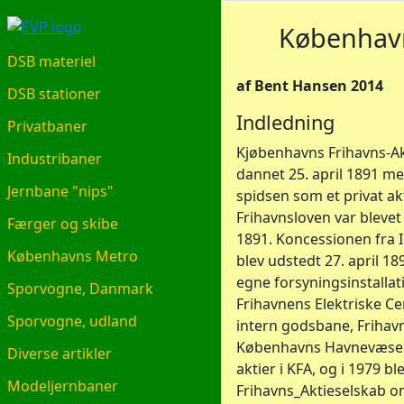
EVP.DK
København
DSB materiel
af Bent Hansen 2014
DSB stationer
Indledning
Privatbaner
Kjøbenhavns Frihavns-Ak
Industribaner
dannet 25. april 1891 me
Jernbane "nips"
spidsen som et privat akt
Frihavnsloven var blevet
Færger og skibe
1891. Koncessionen fra 
Københavns Metro
blev udstedt 27. april 1
egne forsyningsinstallat
Sporvogne, Danmark
Frihavnens Elektriske Ce
Sporvogne, udland
intern godsbane, Frihav
Københavns Havnevæsen 
Diverse artikler
aktier i KFA, og i 1979 b
Modeljernbaner
Frihavns_Aktieselskab 