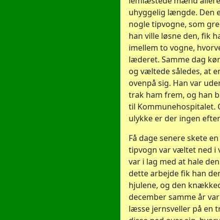
lemlæstede mænd allere
uhyggelig længde. Den
nogle tipvogne, som greb
han ville løsne den, fik 
imellem to vogne, hvorve
læderet. Samme dag kørt
og væltede således, at e
ovenpå sig. Han var ude
trak ham frem, og han b
til Kommunehospitalet.
ulykke er der ingen efter
Få dage senere skete en 
tipvogn var væltet ned i
var i lag med at hale de
dette arbejde fik han d
hjulene, og den knækked
december samme år var 
læsse jernsveller på en tr