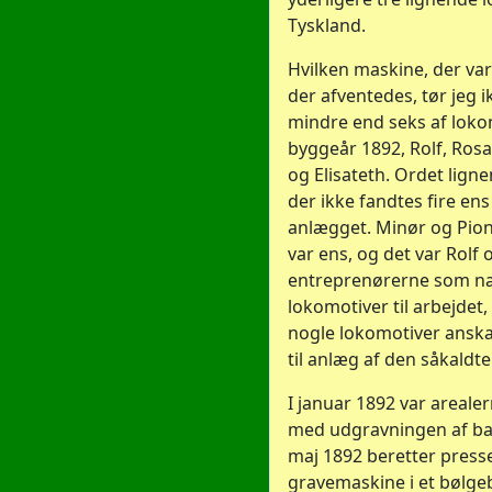
Tyskland.
Hvilken maskine, der var 
der afventedes, tør jeg 
mindre end seks af lok
byggeår 1892, Rolf, Rosa,
og Elisateth. Ordet ligne
der ikke fandtes fire en
anlægget. Minør og Pione
var ens, og det var Rolf
entreprenørerne som næ
lokomotiver til arbejdet
nogle lokomotiver anskaf
til anlæg af den såkaldte
I januar 1892 var areale
med udgravningen af bass
maj 1892 beretter press
gravemaskine i et bølgeb