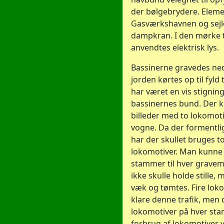
der bølgebrydere. Elemen
Gasværkshavnen og sejl
dampkran. I den mørke t
anvendtes elektrisk lys.
Bassinerne gravedes ned
jorden kørtes op til fyld 
har været en vis stignin
bassinernes bund. Der kø
billeder med to lokomoti
vogne. Da der formentli
har der skullet bruges t
lokomotiver. Man kunne 
stammer til hver gravem
ikke skulle holde stille
væk og tømtes. Fire lok
klare denne trafik, men d
lokomotiver på hver st
forbrug af lokomotiver 