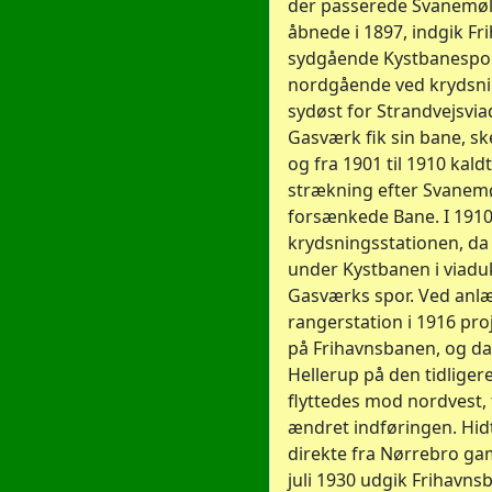
der passerede Svanemøl
åbnede i 1897, indgik Fr
sydgående Kystbanespor
nordgående ved krydsnin
sydøst for Strandvejsvi
Gasværk fik sin bane, s
og fra 1901 til 1910 kal
strækning efter Svanemø
forsænkede Bane. I 191
krydsningsstationen, da
under Kystbanen i viad
Gasværks spor. Ved anl
rangerstation i 1916 pr
på Frihavnsbanen, og da
Hellerup på den tidlige
flyttedes mod nordvest,
ændret indføringen. Hidt
direkte fra Nørrebro gam
juli 1930 udgik Frihavns