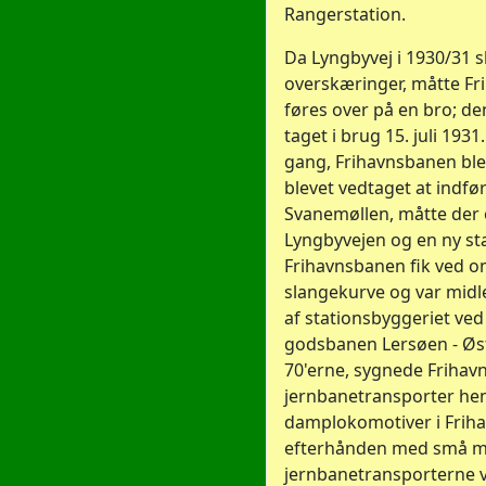
Rangerstation.
Da Lyngbyvej i 1930/31 s
overskæringer, måtte Fri
føres over på en bro; d
taget i brug 15. juli 1931
gang, Frihavnsbanen ble
blevet vedtaget at indfø
Svanemøllen, måtte der 
Lyngbyvejen og en ny sta
Frihavnsbanen fik ved 
slangekurve og var midl
af stationsbyggeriet ve
godsbanen Lersøen - Øste
70'erne, sygnede Frihav
jernbanetransporter hen
damplokomotiver i Frih
efterhånden med små m
jernbanetransporterne v