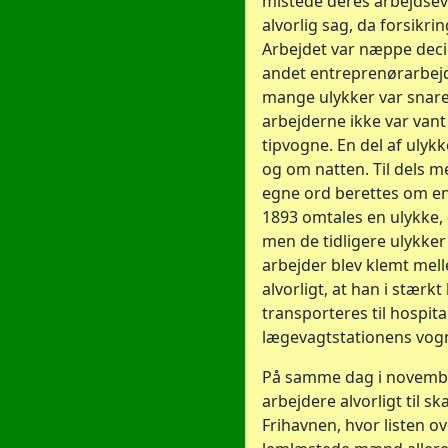
mistede deres arbejdsevn
alvorlig sag, da forsikri
Arbejdet var næppe deci
andet entreprenørarbejd
mange ulykker var snare
arbejderne ikke var vant
tipvogne. En del af ulyk
og om natten. Til dels 
egne ord berettes om en 
1893 omtales en ulykke, 
men de tidligere ulykker
arbejder blev klemt mel
alvorligt, at han i stærkt
transporteres til hospital
lægevagtstationens vog
På samme dag i novemb
arbejdere alvorligt til sk
Frihavnen, hvor listen o