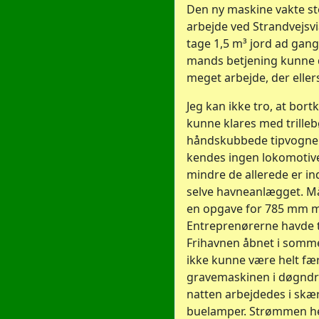
Den ny maskine vakte st
arbejde ved Strandvejsv
tage 1,5 m³ jord ad gang
mands betjening kunne 
meget arbejde, der elle
Jeg kan ikke tro, at bort
kunne klares med trilleb
håndskubbede tipvogne!
kendes ingen lokomotive
mindre de allerede er i
selve havneanlægget. M
en opgave for 785 mm ma
Entreprenørerne havde t
Frihavnen åbnet i somme
ikke kunne være helt fæ
gravemaskinen i døgndrif
natten arbejdedes i skær
buelamper. Strømmen hert