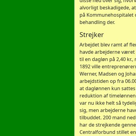
disse ned over sig, hvor
alvorligt beskadigede, a
på Kommunehospitalet 
behandling der.
Strejker
Arbejdet blev ramt af fler
havde arbejderne været i
til en dagløn på 2,40 kr.,
1892 ville entreprenører
Werner, Madsen og Joha
arbejdstiden op fra 06.00
at daglønnen kun sattes o
reduktion af timelønnen
var nu ikke helt så tydeli
sig, men arbejderne ha
tilbuddet. 200 mand ned
har de strejkende gen
Centralforbund stillet en