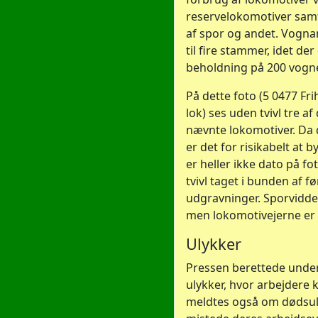
reservelokomotiver samt
af spor og andet. Vognant
til fire stammer, idet de
beholdning på 200 vogn
På dette foto (5 0477 Fr
lok) ses uden tvivl tre af
nævnte lokomotiver. Da d
er det for risikabelt at 
er heller ikke dato på f
tvivl taget i bunden af f
udgravninger. Sporvidd
men lokomotivejerne er 
Ulykker
Pressen berettede under
ulykker, hvor arbejdere 
meldtes også om dødsuly