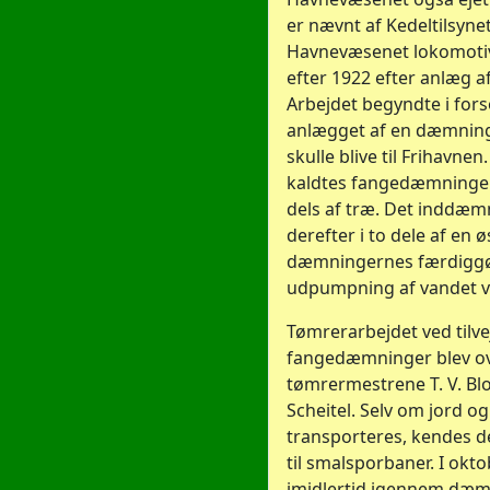
er nævnt af Kedeltilsyne
Havnevæsenet lokomotiver
efter 1922 efter anlæg a
Arbejdet begyndte i fo
anlægget af en dæmning
skulle blive til Frihavn
kaldtes fangedæmningen.
dels af træ. Det inddæm
derefter i to dele af en
dæmningernes færdiggø
udpumpning af vandet ve
Tømrerarbejdet ved tilve
fangedæmninger blev ov
tømrermestrene T. V. Blo
Scheitel. Selv om jord o
transporteres, kendes de
til smalsporbaner. I okt
imidlertid igennem dæ