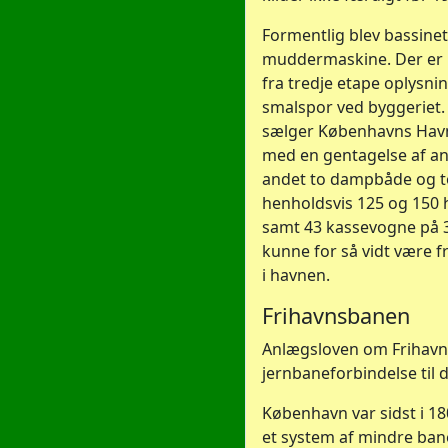
Formentlig blev bassine
muddermaskine. Der er h
fra tredje etape oplysn
smalspor ved byggeriet.
sælger Københavns Havne
med en gentagelse af an
andet to dampbåde og t
henholdsvis 125 og 150 
samt 43 kassevogne på 
kunne for så vidt være f
i havnen.
Frihavnsbanen
Anlægsloven om Frihavn
jernbaneforbindelse til 
København var sidst i 18
et system af mindre bane