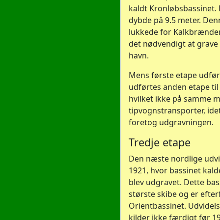
kaldt Kronløbsbassinet.
dybde på 9.5 meter. Den
lukkede for Kalkbrænder
det nødvendigt at grave 
havn.
Mens første etape udfør
udførtes anden etape til
hvilket ikke på samme 
tipvognstransporter, i
foretog udgravningen.
Tredje etape
Den næste nordlige udvid
1921, hvor bassinet kald
blev udgravet. Dette b
største skibe og er efte
Orientbassinet. Udvidels
kilder ikke færdigt før 1