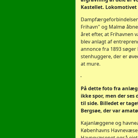
Kastellet. Lokomotivet 
Dampfærgeforbindelsen
Frihavn" og Malmø åbne
året efter, at Frihavnen 
blev anlagt af entrepre
annonce fra 1893 søger 
stenhuggere, der er øvede
at mure.
På dette foto fra anlæg
ikke spor, men der ses
til side. Billedet er ta
Bergsøe, der var amatø
Kajanlæggene og havnear
Københavns Havnevæsen
Havnevæsenet også ejet