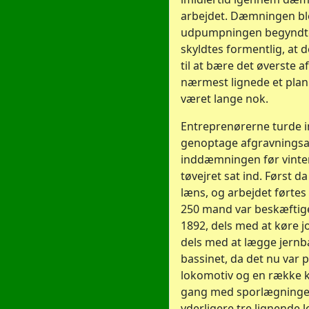
arbejdet. Dæmningen bl
udpumpningen begyndte 
skyldtes formentlig, at d
til at bære det øverste 
nærmest lignede et plan
været lange nok.
Entreprenørerne turde i
genoptage afgravningsa
inddæmningen før vinter
tøvejret sat ind. Først 
læns, og arbejdet førtes
250 mand var beskæftige
1892, dels med at køre 
dels med at lægge jernb
bassinet, da det nu var 
lokomotiv og en række 
gang med sporlægninge
yderligere tre lignende l