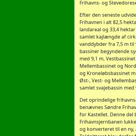
Frihavns- og Stevedores
Efter den seneste udvid
Frihavnen i alt 82,5 hekt
landareal og 33,4 hekta
samlet kajlængde af cir
vanddybder fra 7,5 m til 
bassiner begyndende syd
med 9,1 m, Vestbassinet
Mellembassinet og Nor
og Kroneløbsbassinet m
Øst-, Vest- og Mellembas
samlet svajebassin med
Det oprindelige frihavns
benævnes Søndre Frihav
for Kastellet. Denne de
Frihavnsjernbanen lukket
og konverteret til en ny,