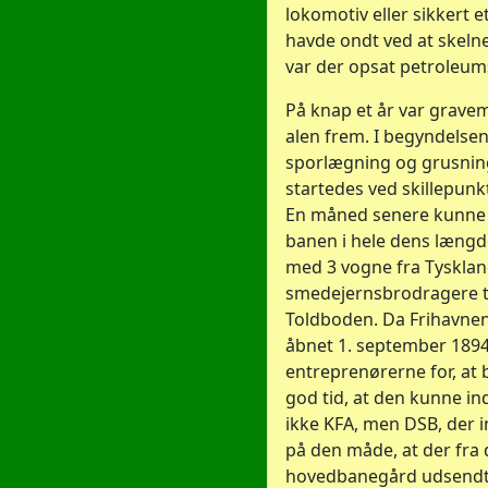
lokomotiv eller sikkert 
havde ondt ved at skel
var der opsat petroleums
På knap et år var grav
alen frem. I begyndelse
sporlægning og grusning
startedes ved skillepunk
En måned senere kunne d
banen i hele dens længd
med 3 vogne fra Tyskla
smedejernsbrodragere t
Toldboden. Da Frihavnen
åbnet 1. september 189
entreprenørerne for, at b
god tid, at den kunne in
ikke KFA, men DSB, der i
på den måde, at der fra
hovedbanegård udsendt