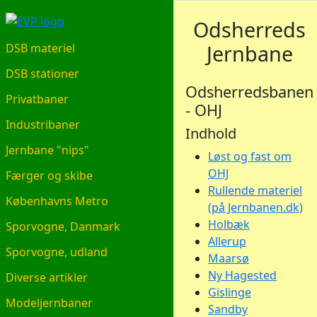
EVP.DK
Odsherreds
Jernbane
DSB materiel
DSB stationer
Odsherredsbanen
Privatbaner
- OHJ
Industribaner
Indhold
Jernbane "nips"
Løst og fast om
OHJ
Færger og skibe
Rullende materiel
Københavns Metro
(på Jernbanen.dk)
Holbæk
Sporvogne, Danmark
Allerup
Sporvogne, udland
Maarsø
Ny Hagested
Diverse artikler
Gislinge
Modeljernbaner
Sandby