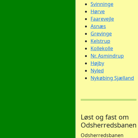
Svinninge
Hørve
Faarevejle
Asnæs
Grevinge
Kelstrup
Kollekolle
Nr. Asmindrup
Højby
Nyled
Nykøbing Sjælland
Løst og fast om
Odsherredsbanen
Odsherredsbanen