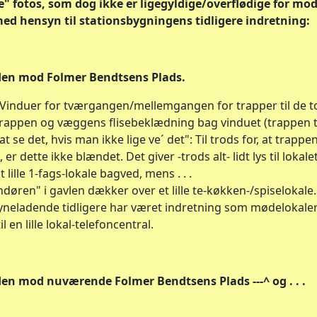
e" fotos, som dog ikke er ligegyldige/overflødige for m
med hensyn til stationsbygningens tidligere indretning:
den mod Folmer Bendtsens Plads.
induer for tværgangen/mellemgangen for trapper til de to
trappen og væggens flisebeklædning bag vinduet (trappen ti
 at se det, hvis man ikke lige ve´ det": Til trods for, at trapp
r dette ikke blændet. Det giver -trods alt- lidt lys til lokal
 lille 1-fags-lokale bagved, mens . . .
døren" i gavlen dækker over et lille te-køkken-/spiselokale. 
yneladende tidligere har været indretning som mødelokaler 
en lille lokal-telefoncentral.
den mod nuværende Folmer Bendtsens Plads ---^ og . . .