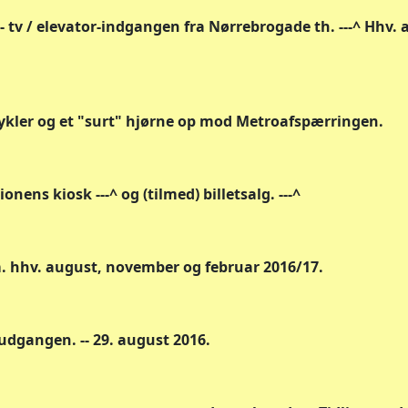
-- tv / elevator-indgangen fra Nørrebrogade th. ---^ Hhv
cykler og et "surt" hjørne op mod Metroafspærringen.
onens kiosk ---^ og (tilmed) billetsalg. ---^
m. hhv. august, november og februar 2016/17.
udgangen. -- 29. august 2016.