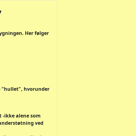
7
ygningen. Her følger
e "hullet", hvorunder
t -ikke alene som
 understøtning ved