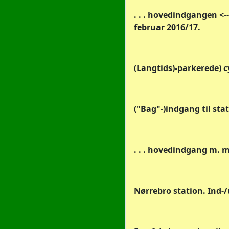
. . . hovedindgangen <-
februar 2016/17.
(Langtids)-parkerede) 
("Bag"-)indgang til stati
. . . hovedindgang m. 
Nørrebro station. Ind-/