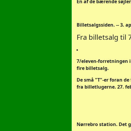
En af de bærende søjler . . 
Billetsalgssiden. -- 3. ap
Fra billetsalg ti
7/eleven-forretningen 
fire billetsalg.
De små "T"-er foran de
fra billetlugerne. 27. f
Nørrebro station. Det g