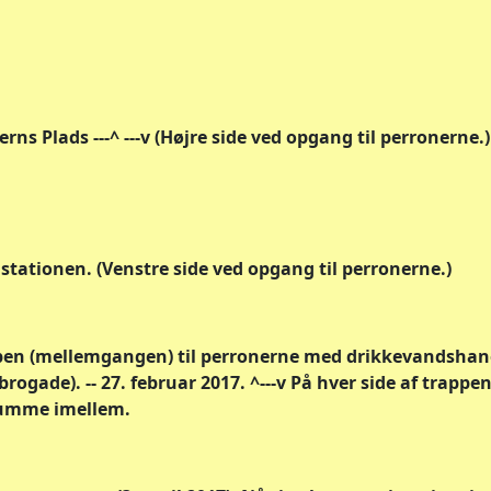
ns Plads ---^ ---v (Højre side ved opgang til perronerne.)
tationen. (Venstre side ved opgang til perronerne.)
pen (mellemgangen) til perronerne med drikkevandshane
gade). -- 27. februar 2017. ^---v På hver side af trappe
umme imellem.