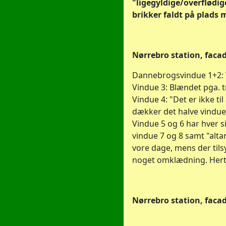
"ligegyldige/overflødig
brikker faldt på plads 
Nørrebro station, faca
Dannebrogsvindue 1+2: V
Vindue 3: Blændet pga. 
Vindue 4: "Det er ikke til
dækker det halve vindue, e
Vindue 5 og 6 har hver sit
vindue 7 og 8 samt "altan
vore dage, mens der tils
noget omklædning. Hertil 
Nørrebro station, faca