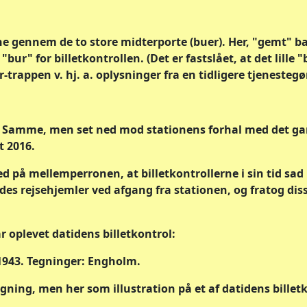
e gennem de to store midterporte (buer). Her, "gemt" ba
 "bur" for billetkontrollen. (Det er fastslået, at det lille 
-trappen v. hj. a. oplysninger fra en tidligere tjenestegø
. Samme, men set ned mod stationens forhal med det gaml
t 2016.
ed på mellemperronen, at billetkontrollerne i sin tid sad i
des rejsehjemler ved afgang fra stationen, og fratog diss
ar oplevet datidens billetkontrol:
 1943. Tegninger: Engholm.
gning, men her som illustration på et af datidens billet