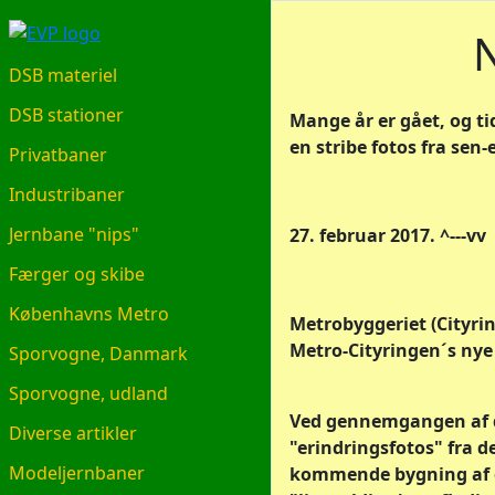
EVP.DK
N
DSB materiel
DSB stationer
Mange år er gået, og t
en stribe fotos fra sen-
Privatbaner
Industribaner
Jernbane "nips"
27. februar 2017. ^---vv
Færger og skibe
Københavns Metro
Metrobyggeriet (Cityrin
Metro-Cityringen´s nye 
Sporvogne, Danmark
Sporvogne, udland
Ved gennemgangen af di
Diverse artikler
"erindringsfotos" fra 
Modeljernbaner
kommende bygning af e