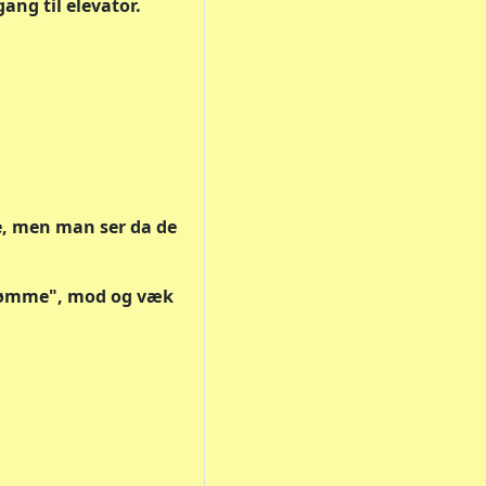
adgang til elevator.
ke, men man ser da de
strømme", mod og væk