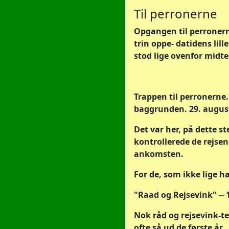
Til perronerne
Opgangen til perronern
trin oppe- datidens lille
stod lige ovenfor midter
Trappen til perronerne
baggrunden. 29. augus
Det var her, på dette st
kontrollerede de rejsen
ankomsten.
For de, som ikke lige h
"Raad og Rejsevink" --
Nok råd og rejsevink-te
ofte så ud de første år.