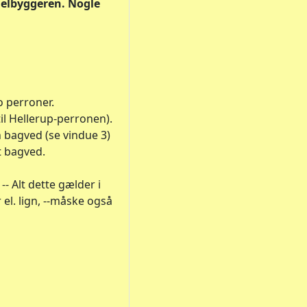
odelbyggeren. Nogle
 perroner.
l Hellerup-perronen).
en bagved (se vindue 3)
et bagved.
-- Alt dette gælder i
el. lign, --måske også