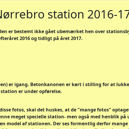
ørrebro station 2016-1
iden er bestemt ikke gået ubemærket hen over stationsb
efteråret 2016 og tidligt på året 2017.
en) er igang. Betonkanonen er kørt i stilling for at lukk
station er under opførelse.
sse fotos, skal det huskes, at de "mange fotos" optage
denne meget specielle station- men også med henblik på
n model af stationen. Der ses formentlig derfor mange