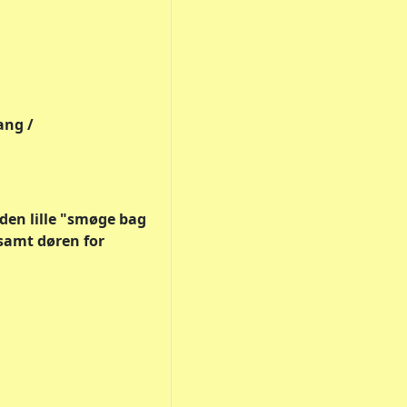
ang /
den lille "smøge bag
samt døren for