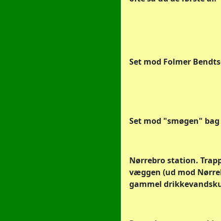
Set mod Folmer Bendtser
Set mod "smøgen" bag s
Nørrebro station. Trap
væggen (ud mod Nørrebro
gammel drikkevandsk