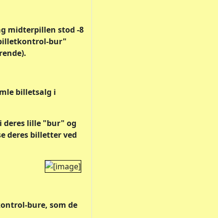
g midterpillen stod -8
"billetkontrol-bur"
rende).
e billetsalg i
 deres lille "bur" og
e deres billetter ved
kontrol-bure, som de