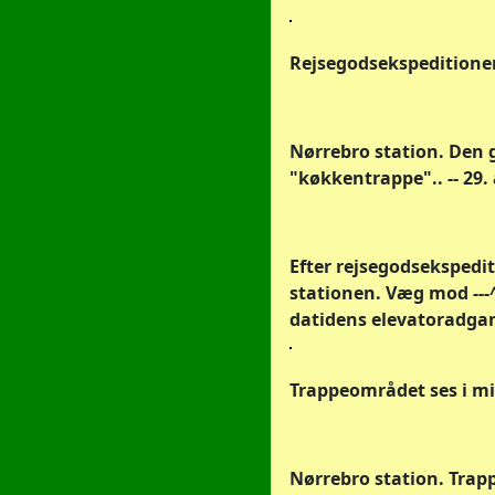
Rejsegodsekspeditionen,
Nørrebro station. Den g
"køkkentrappe".. -- 29.
Efter rejsegodsekspedi
stationen. Væg mod ---
datidens elevatoradgan
Trappeområdet ses i mi
Nørrebro station. Trapp