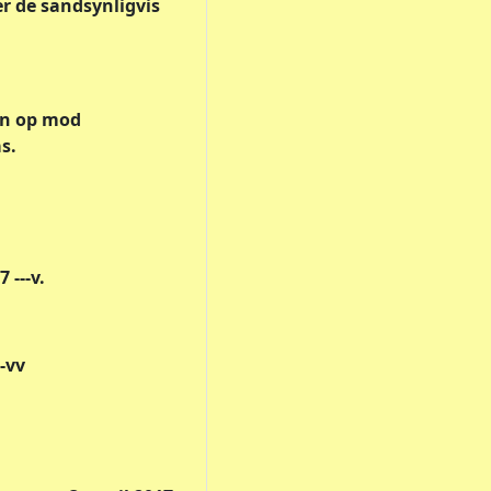
er de sandsynligvis
man op mod
s.
 ---v.
-vv