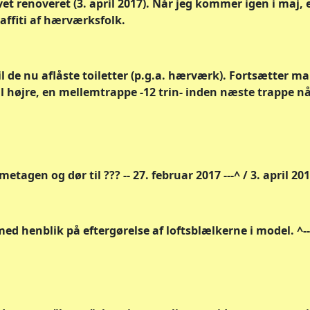
vet renoveret (3. april 2017). Når jeg kommer igen i maj, 
affiti af hærværksfolk.
il de nu aflåste toiletter (p.g.a. hærværk). Fortsætter 
l højre, en mellemtrappe -12 trin- inden næste trappe nå
agen og dør til ??? -- 27. februar 2017 ---^ / 3. april 2017
med henblik på eftergørelse af loftsblælkerne i model. ^--