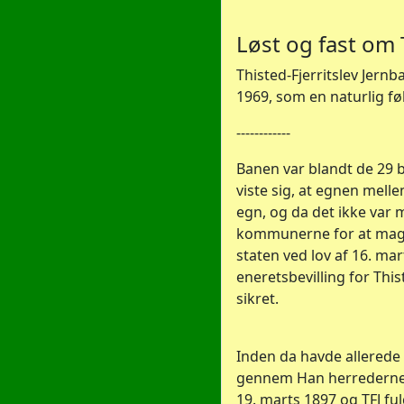
Løst og fast om 
Thisted-Fjerritslev Jern
1969, som en naturlig fø
------------
Banen var blandt de 29 ba
viste sig, at egnen mell
egn, og da det ikke var
kommunerne for at magte
staten ved lov af 16. ma
eneretsbevilling for Th
sikret.
Inden da havde allerede
gennem Han herrederne ti
19. marts 1897 og TFJ fu