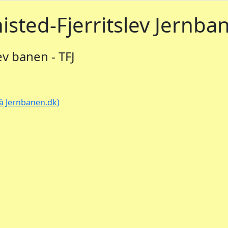
isted-Fjerritslev Jernba
ev banen - TFJ
på Jernbanen.dk)