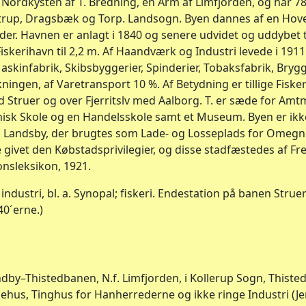
d Nordkysten af T. Bredning, en Arm af Limfjorden, og har 78
trup, Dragsbæk og Torp. Landsogn. Byen dannes af en Hoved
der. Havnen er anlagt i 1840 og senere udvidet og uddybet til
kerihavn til 2,2 m. Af Haandværk og Industri levede i 191
askinfabrik, Skibsbyggerier, Spinderier, Tobaksfabrik, Brygge
kningen, af Varetransport 10 %. Af Betydning er tillige Fiskeri
 Struer og over Fjerritslv med Aalborg. T. er sæde for Amt
knisk Skole og en Handelsskole samt et Museum. Byen er i
Landsby, der brugtes som Lade- og Losseplads for Omegnen
givet den Købstadsprivilegier, og disse stadfæstedes af Fred
onsleksikon, 1921.
industri, bl. a. Synopal; fiskeri. Endestation på banen Strue
40´erne.)
by–Thistedbanen, N.f. Limfjorden, i Kollerup Sogn, Thisted
ehus, Tinghus for Hanherrederne og ikke ringe Industri (Je