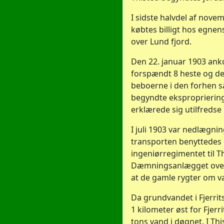
I sidste halvdel af nov
købtes billigt hos egne
over Lund fjord.
Den 22. januar 1903 anko
forspændt 8 heste og det
beboerne i den forhen så
begyndte eksproprierin
erklærede sig utilfredse
I juli 1903 var nedlægnin
transporten benyttedes n
ingeniørregimentet til Th
Dæmningsanlægget over V
at de gamle rygter om v
Da grundvandet i Fjerrit
1 kilometer øst for Fjerri
tons vand i døgnet. I Th