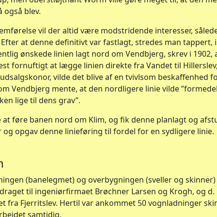
 også blev.
mførelse vil der altid være modstridende interesser, såled
Efter at denne definitivt var fastlagt, stredes man tappert,
ntlig ønskede linien lagt nord om Vendbjerg, skrev i 1902, 
t fornuftigt at lægge linien direkte fra Vandet til Hillersle
etudsalgskonor, vilde det blive af en tvivlsom beskaffenhed
m Vendbjerg mente, at den nordligere linie vilde ”formed
ken lige til dens grav”.
 at føre banen nord om Klim, og fik denne planlagt og afstu
g opgav denne linieføring til fordel for en sydligere linie.
n
ingen (banelegmet) og overbygningen (sveller og skinner) 
raget til ingeniørfirmaet Brøchner Larsen og Krogh, og d. 
 fra Fjerritslev. Hertil var ankommet 50 vognladninger ski
rbejdet samtidig.