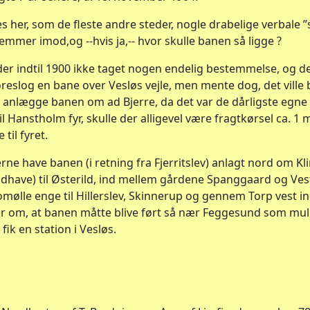
 her, som de fleste andre steder, nogle drabelige verbale 
emmer imod,og --hvis ja,-- hvor skulle banen så ligge ?
er indtil 1900 ikke taget nogen endelig bestemmelse, og 
foreslog en bane over Vesløs vejle, men mente dog, det ville b
at anlægge banen om ad Bjerre, da det var de dårligste egn
 Hanstholm fyr, skulle der alligevel være fragtkørsel ca. 1 mi
til fyret.
illerne have banen (i retning fra Fjerritslev) anlagt nord om K
ldhave) til Østerild, ind mellem gårdene Spanggaard og Ve
mølle enge til Hillerslev, Skinnerup og gennem Torp vest ind
 om, at banen måtte blive ført så nær Feggesund som muli
fik en station i Vesløs.