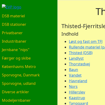
EVP.DK
Th
DSB materiel
DSB stationer
Thisted-Fjerritsl
Privatbaner
Indhold
Industribaner
Løst og fast om TFJ
Rullende materiel (
Jernbane "nips"
Thisted (DSB)
Færger og skibe
Landlyst
Thorstedvej
Københavns Metro
Baun
Sporvogne, Danmark
Vandet
Havreland
Sporvogne, udland
Nors
Diverse artikler
Hillerslev
Kaastrup
Modeljernbaner
Tanggaard