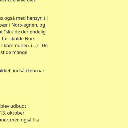
es også med hensyn til
 især i Nors-egnen, og
at ”skulde der endelig
v, for skulde Nors
 for kommunen. (…)”. De
elst de mange
kket, indså i februar
blev udbudt i
13. oktober
nner, men også fra