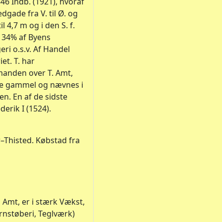
46 Indb. (1921), hvoraf
gade fra V. til Ø. og
 4,7 m og i den S. f.
1 34% af Byens
ri o.s.v. Af Handel
et. T. har
manden over T. Amt,
kke gammel og nævnes i
. En af de sidste
erik I (1524).
r–Thisted. Købstad fra
 Amt, er i stærk Vækst,
rnstøberi, Teglværk)