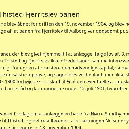
Thisted-Fjerritslev banen
bane blev åbnet for driften den 19. november 1904, og blev n
lge af, at banen fra Fjerritslev til Aalborg var dødsdømt pr.
ner, der blev givet hjemmel til at anlægge ifølge lov af. 8.
em Thisted og Fjerritslev ikke ofrede banen samme interess
 muligt for egnen at præstere den nødvendige kapital, så m
 en så stor opgave, og sagen blev vel henlagt, men ikke sk
rts 1900 forhøjede sit tilskud til ¾ af den eventuelle anlægs
isted amtsråd og kommunerne under 12. juli 1901, hvorefte
 været forslag om at anlægge en bane fra Nørre Sundby n
l Thisted, og det resulterede i, at strækningen Nr. Sundby-
lgte 7 år senere, d. 18. november 1904.