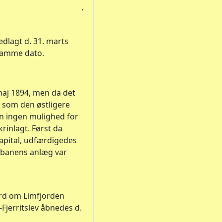
edlagt d. 31. marts
 samme dato.
 maj 1894, men da det
e som den østligere
an ingen mulighed for
rinlagt. Først da
kapital, udfærdigedes
r banens anlæg var
ord om Limfjorden
Fjerritslev åbnedes d.