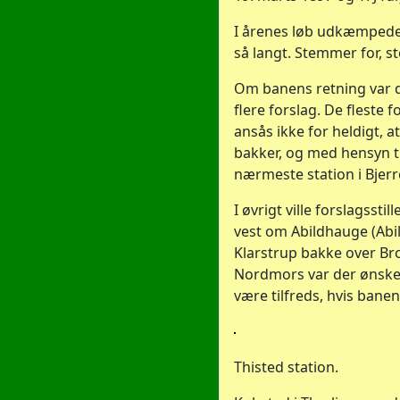
I årenes løb udkæmpedes
så langt. Stemmer for, st
Om banens retning var d
flere forslag. De fleste 
ansås ikke for heldigt, 
bakker, og med hensyn til
nærmeste station i Bjerre 
I øvrigt ville forslagsst
vest om Abildhauge (Abi
Klarstrup bakke over Bro
Nordmors var der ønsker
være tilfreds, hvis banen 
Thisted station.