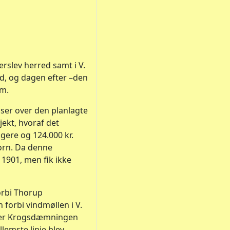
rslev herred samt i V.
ted, og dagen efter –den
rm.
ser over den planlagte
jekt, hvoraf det
ngere og 124.000 kr.
korn. Da denne
 1901, men fik ikke
forbi Thorup
forbi vindmøllen i V.
 over Krogsdæmningen
lemste linie blev