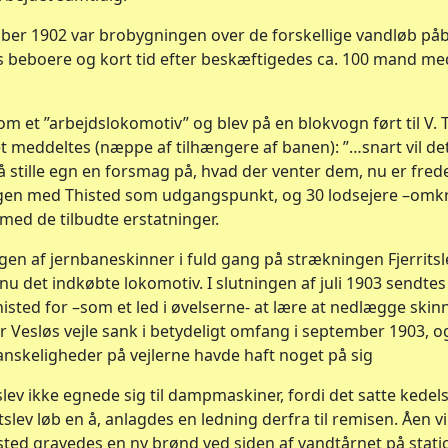
ember 1902 var brobygningen over de forskellige vandløb på
ns beboere og kort tid efter beskæftigedes ca. 100 mand 
m et ”arbejdslokomotiv” og blev på en blokvogn ført til V.
 meddeltes (næppe af tilhængere af banen): ”…snart vil dets
 stille egn en forsmag på, hvad der venter dem, nu er freden
gen med Thisted som udgangspunkt, og 30 lodsejere –omkr
 med de tilbudte erstatninger.
gen af jernbaneskinner i fuld gang på strækningen Fjerritsle
u det indkøbte lokomotiv. I slutningen af juli 1903 sendtes
isted for –som et led i øvelserne- at lære at nedlægge skinn
esløs vejle sank i betydeligt omfang i september 1903, o
anskeligheder på vejlerne havde haft noget på sig
slev ikke egnede sig til dampmaskiner, fordi det satte kedel
tslev løb en å, anlagdes en ledning derfra til remisen. Åen vi
isted gravedes en ny brønd ved siden af vandtårnet på stat