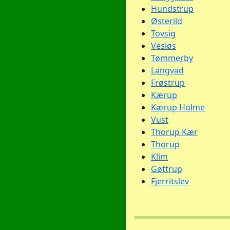
Hundstrup
Østerild
Tovsig
Vesløs
Tømmerby
Langvad
Frøstrup
Kærup
Kærup Holme
Vust
Thorup Kær
Thorup
Klim
Gøttrup
Fjerritslev