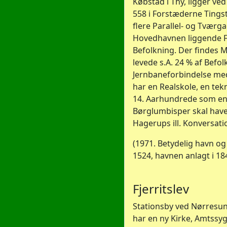
Købstad i Thy, ligger ve
558 i Forstæderne Tings
flere Parallel- og Tværga
Hovedhavnen liggende Fis
Befolkning. Der findes M
levede s.A. 24 % af Befol
Jernbaneforbindelse med
har en Realskole, en te
14. Aarhundrede som en 
Børglumbisper skal have 
Hagerups ill. Konversati
(1971. Betydelig havn og 
1524, havnen anlagt i 18
Fjerritslev
Stationsby ved Nørresund
har en ny Kirke, Amtssyg