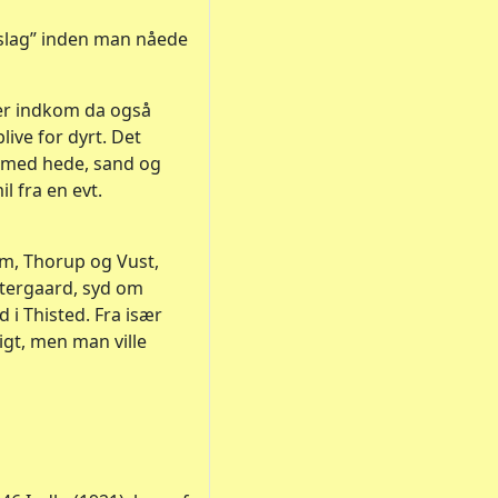
”slag” inden man nåede
der indkom da også
live for dyrt. Det
e med hede, sand og
l fra en evt.
lim, Thorup og Vust,
stergaard, syd om
 i Thisted. Fra især
gt, men man ville