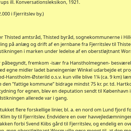
ups ill. Konversationsleksikon, 1921.
000 i Fjerritslev by.)
er Thisted amtsråd, Thisted byråd, sognekommunerne i Hille
ng på anlæg og drift af en jernbane fra Fjerritslev til This
stikningen i marken under ledelse af en oberstløjtnant Wo
ar påbegyndt, fremkom -især fra Hanstholmegnen- besværel
 ved egne midler ladet baneingeniør Winkel udarbejde et pro
ted-Hanstholm-Østerild o.s.v. kun ville blive 1¼ (ca. 9 km) læ
le den ”fattige kommune” bidrage mindst 75 kr. pr. td. Hart
etydning for egnen, blev en deputation sendt til København i
dstikningen allerede var i gang.
ukket flere forskellige linier, bl. a. en nord om Lund fjord 
im by til Fjerritslev. Endvidere en over havvejledæmningen 
ken forbi Svend Kiibs gård til Fjerritslev, og endelig en
p, men oberstløjtnant Worm ville gøre meget til, at den mel