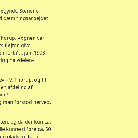
begyndt. Stenene
med dæmningsarbejdet
 Thorup. Vognen var
 fløjten give
 forbi”. I juni 1903
ing halvdelen–
v – V. Thorup, og til
 en afdeling af
er !
g man forstod herved,
sten, og da der kun ca.
lle kunne tilføre ca. 50
ionspladsen. Banen