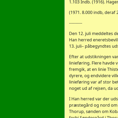
1.103 Indb. (1916). Hager
(1971. 8.000 indb, deraf 2.
----------
Den 12. juli meddeltes d
Han herred eneretsbevilli
13. juli– påbegyndtes ud
Efter at udstikningen v
linieføring. Flere havde
fremgik, at en linie This
dyrere, og endvidere vil
linieføring var af stor b
noget ud af rejsen, da u
I Han herred var der udst
præstegård og nord om Kl
Thorup, sønden om Kobak
forbi Søndergård i Thoru