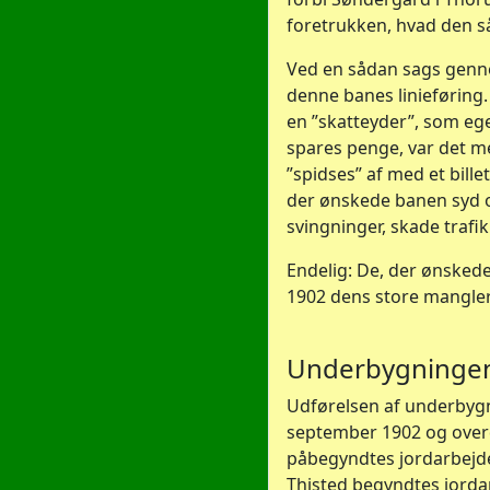
foretrukken, hvad den så
Ved en sådan sags genne
denne banes linieføring. 
en ”skatteyder”, som ege
spares penge, var det mes
”spidses” af med et bill
der ønskede banen syd o
svingninger, skade trafik
Endelig: De, der ønskede
1902 dens store mangler o
Underbygninge
Udførelsen af underbygn
september 1902 og overd
påbegyndtes jordarbejdet
Thisted begyndtes jorda