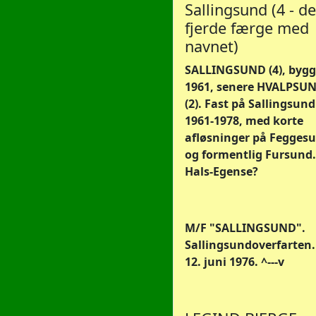
Sallingsund (4 - d
fjerde færge med
navnet)
SALLINGSUND (4), bygg
1961, senere HVALPSU
(2). Fast på Sallingsund
1961-1978, med korte
afløsninger på Fegges
og formentlig Fursund.
Hals-Egense?
M/F "SALLINGSUND".
Sallingsundoverfarten. 
12. juni 1976. ^---v