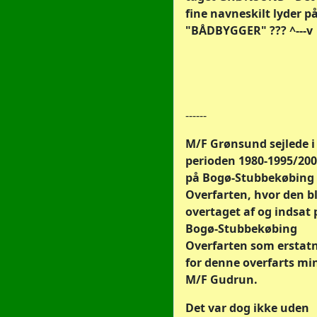
fine navneskilt lyder p
"BÅDBYGGER" ??? ^---v
------
M/F Grønsund sejlede i
perioden 1980-1995/20
på Bogø-Stubbekøbing
Overfarten, hvor den b
overtaget af og indsat 
Bogø-Stubbekøbing
Overfarten som erstat
for denne overfarts mi
M/F Gudrun.
Det var dog ikke uden