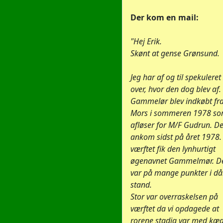
Der kom en mail:
"Hej Erik.
Skønt at gense Grønsund.
Jeg har af og til spekuleret
over, hvor den dog blev af.
Gammelør blev indkøbt fr
Mors i sommeren 1978 s
afløser for M/F Gudrun. D
ankom sidst på året 1978.
værftet fik den lynhurtigt
øgenavnet Gammelmør. D
var på mange punkter i då
stand.
Stor var overraskelsen på
værftet da vi opdagede at
rorene stadig var med kæd