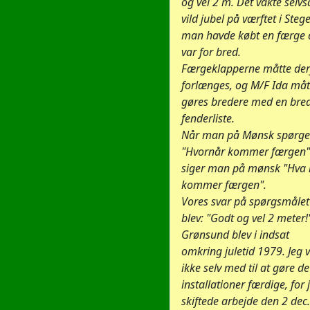
og vel 2 m. Det vakte selvs
vild jubel på værftet i Stege
man havde købt en færge 
var for bred.
Færgeklapperne måtte der
forlænges, og M/F Ida måt
gøres bredere med en bre
fenderliste.
Når man på Mønsk spørge
"Hvornår kommer færgen"
siger man på mønsk "Hva
kommer færgen".
Vores svar på spørgsmålet
blev: "Godt og vel 2 meter!
Grønsund blev i indsat
omkring juletid 1979. Jeg 
ikke selv med til at gøre d
installationer færdige, for 
skiftede arbejde den 2 dec.