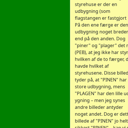
styrehuse er der en
udbygning (som
flagstangen er fastgjort 
På den ene færge er de
udbygning noget brede
end på den anden. Dog
"piner" og "plager" det 
(PEB), at jeg ikke har sty
hvilken af de to færger, 
havde hvilket af
styrehusene. Disse bille
tyder på, at "PINEN" har
store udbygning, mens
"PLAGEN" har den lille u
ygning – men jeg synes
andre billeder antyder
noget andet. Dog er det
billede af "PINEN" jo helt
sikkert "PINEN" – kan vi 