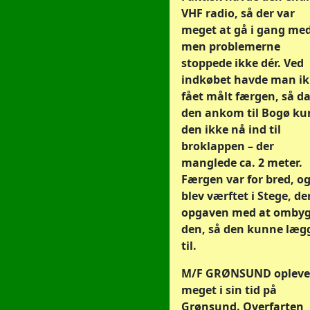
VHF radio, så der var
meget at gå i gang med,
men problemerne
stoppede ikke dér. Ved
indkøbet havde man i
fået målt færgen, så d
den ankom til Bogø k
den ikke nå ind til
broklappen – der
manglede ca. 2 meter.
Færgen var for bred, og
blev værftet i Stege, der
opgaven med at omby
den, så den kunne læg
til.
M/F GRØNSUND opleve
meget i sin tid på
Grønsund. Overfarten