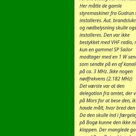
Her måtte de gamle
styremaskiner fra Gudrun 
installeres. Aut. brandsluk
og nødbelysning skulle og
installeres. Den var ikke
bestykket med VHF radio,
kun en gammel SP Sailor
modtager med en 1 W send
som sendte på en af kanal
på ca. 3 MHz. Ikke nogen
nødfrekvens (2.182 MHz)
Det værste var at den
delegation fra amtet, der 
på Mors for at bese den, i
havde målt, hvor bred den 
Da den skulle ind i færgele
på Bogø kunne den ikke n
klappen. Der manglede go