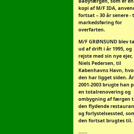
Babyfærgen, som er en
kopi af M/F IDA, anven
fortsat – 30 år senere - t
markedsføring for
overfarten.
M/F GRØNSUND blev t
ud af drift i år 1995, og
rejste med sin nye ejer,
Niels Pedersen, til
Københavns Havn, hvo
den har ligget siden. Å
2001-2003 brugte han 
en totalrenovering og
ombygning af færgen t
den flydende restauran
og forlystelsessted, so
den fortsat brugtes til.
------