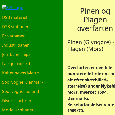
EVP.DK
Pinen og
Plagen
DSB materiel
overfarten
DSB stationer
Privatbaner
Pinen (Glyngøre) -
Industribaner
Plagen (Mors)
Jernbane "nips"
Færger og skibe
Overfarten er den lille
Københavns Metro
punkterede linie en cm 
alt efter skærbilled-
Sporvogne, Danmark
størrelse) under Nykøb
Sporvogne, udland
Mors, mærket 1594.
Danmarks
Diverse artikler
Rejseforbindelser vinte
Modeljernbaner
1969/70.