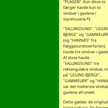
"PLAGEN". Kun disse to
færger havde kun to
vinduer i gavlene i
styrehusene.
*)
"SALLINGSUND", "LEGI
BJERGE" og "GAMMELØR
(og "HANNÆS" fra
Fæggesundoverfarten)
havde tre vinduer i gavl
Af disse havde
"SALLINGSUND" tre
rektangulære vinduer, 
på "LEGIND BJERGE",
"GAMMELØR" og "HAN
var det midterste vindue
gavlene afrundet.
Dette gælder de origina
træstyrehuse. De færger