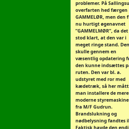
problemer. På Sallings
overfarten hed færgen
GAMMELØR, men den f
nu hurtigt øgenavnet
”GAMMELMØR”, da det
stod klart, at den var i
meget ringe stand. De
skulle gennem en
væsentlig opdatering f
den kunne indsættes p
ruten. Den var bl. a.
udstyret med ror med
kædetræk, så her mått
man installere de mere
moderne styremaskine
fra M/F Gudrun.
Brandslukning og
nødbelysning fandtes i
Faktisk havde den end