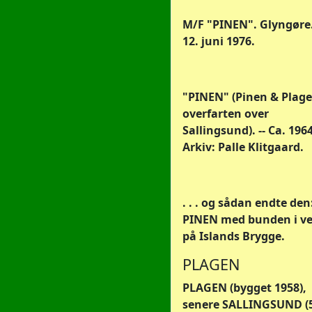
M/F "PINEN". Glyngøre.
12. juni 1976.
"PINEN" (Pinen & Plage
overfarten over
Sallingsund). -- Ca. 1964
Arkiv: Palle Klitgaard.
. . . og sådan endte den
PINEN med bunden i ve
på Islands Brygge.
PLAGEN
PLAGEN (bygget 1958),
senere SALLINGSUND (5