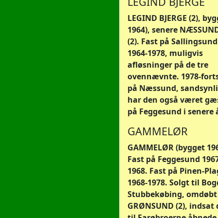
LEGIND BJERGE
LEGIND BJERGE (2), byg
1964), senere NÆSSUN
(2). Fast på Sallingsund
1964-1978, muligvis
afløsninger på de tre
ovennævnte. 1978-fort
på Næssund, sandsynli
har den også været gæ
på Feggesund i senere å
GAMMELØR
GAMMELØR (bygget 196
Fast på Feggesund 1967
1968. Fast på Pinen-Pl
1968-1978. Solgt til Bog
Stubbekøbing, omdøbt 
GRØNSUND (2), indsat 
til Farøbroerne åbnede