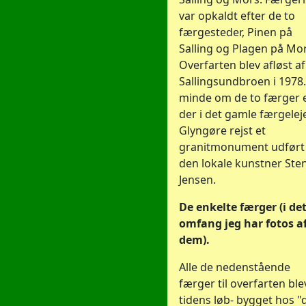
var opkaldt efter de to
færgesteder, Pinen på
Salling og Plagen på Mor
Overfarten blev afløst af
Sallingsundbroen i 1978. 
minde om de to færger 
der i det gamle færgeleje
Glyngøre rejst et
granitmonument udført
den lokale kunstner Ste
Jensen.
De enkelte færger (i de
omfang jeg har fotos a
dem).
Alle de nedenstående
færger til overfarten blev
tidens løb- bygget hos "