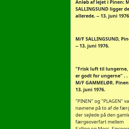
Anløb af lejet i Pinen: 
SALLINGSUND ligger d
allerede. -- 13. juni 1976
M/F SALLINGSUND, Pin
-- 13. juni 1976.
"Frisk luft til lungerne,
er godt for ungerne" . . 
M/F GAMMELØR. Pinen.
13. juni 1976.
"PINEN" og "PLAGEN" va
navnene på to af de færg
der sejlede på den gaml
færgeoverfart mellem
Salling og Mors. Færger