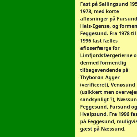
Fast på Sallingsund 195
1978, med korte
afløsninger på Fursund
Hals-Egense, og formen
Feggesund. Fra 1978 til
1996 fast fælles
afløserfærge for
Limfjordsfærgerierne 
dermed formentlig
tilbagevendende på
Thyborøn-Agger
(verificeret), Venøsund
(usikkert men overvej
sandsynligt ?), Næssun
Feggesund, Fursund o
Hvalpsund. Fra 1996 fa
på Feggesund, muligvi
gæst på Næssund.