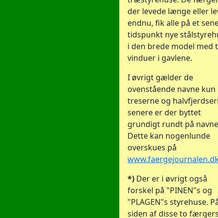
der levede længe eller le
endnu, fik alle på et sen
tidspunkt nye stålstyre
i den brede model med t
vinduer i gavlene.
I øvrigt gælder de
ovenstående navne kun 
treserne og halvfjerdser
senere er der byttet
grundigt rundt på navne
Dette kan nogenlunde
overskues på
www.faergejournalen.d
*)
Der er i øvrigt også
forskel på "PINEN"s og
"PLAGEN"s styrehuse. P
siden af disse to færger