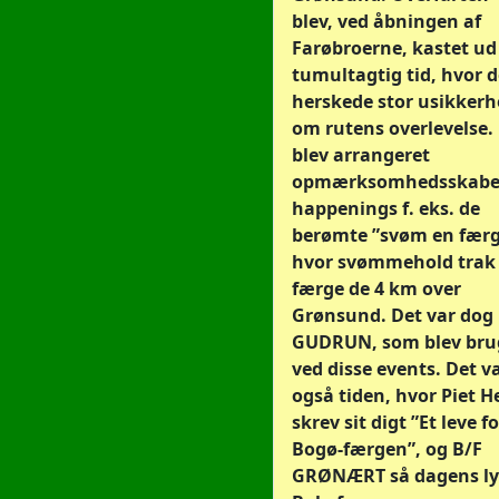
blev, ved åbningen af
Farøbroerne, kastet ud 
tumultagtig tid, hvor d
herskede stor usikker
om rutens overlevelse.
blev arrangeret
opmærksomhedsskabe
happenings f. eks. de
berømte ”svøm en færg
hvor svømmehold trak
færge de 4 km over
Grønsund. Det var dog
GUDRUN, som blev bru
ved disse events. Det v
også tiden, hvor Piet H
skrev sit digt ”Et leve fo
Bogø-færgen”, og B/F
GRØNÆRT så dagens ly