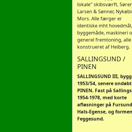
lokale" skibsværft, Søre
Larsen & Sønner, Nykøb
Mors. Alle færger er
identiske mht hovedmål
byggemåde, maskineri 
generel fremtoning, alle
konstrueret af Heiberg.
SALLINGSUND /
PINEN
SALLINGSUND III, bygg
1953/54, senere ondøbt 
PINEN. Fast på Salling
1954-1978, med korte
afløsninger på Fursund
Hals-Egense, og formen
Feggesund.