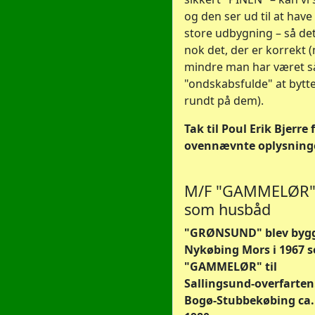
og den ser ud til at have
store udbygning – så det
nok det, der er korrekt 
mindre man har været s
"ondskabsfulde" at bytt
rundt på dem).
Tak til Poul Erik Bjerre 
ovennævnte oplysninge
M/F "GAMMELØR
som husbåd
"GRØNSUND" blev bygg
Nykøbing Mors i 1967 
"GAMMELØR" til
Sallingsund-overfarten.
Bogø-Stubbekøbing ca.