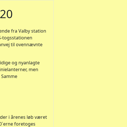
 20
ende fra Valby station
S-togsstationen
sanvej til ovennævnte
mtidige og nyanlagte
linielanterner, men
t. Samme
r der i årenes løb været
30´erne foretoges