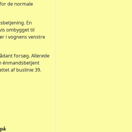
 for de normale
sbetjening. En
vis ombygget til
er i vognens venstre
 sådant forsøg. Allerede
som énmandsbetjent
ttet af buslinie 39.
 på