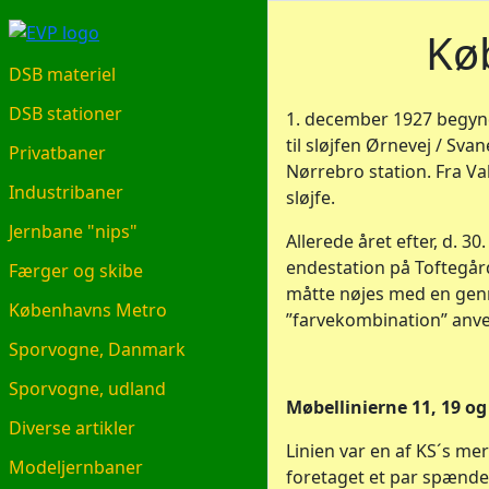
EVP.DK
Kø
DSB materiel
DSB stationer
1. december 1927 begynde
til sløjfen Ørnevej / S
Privatbaner
Nørrebro station. Fra Val
Industribaner
sløjfe.
Jernbane "nips"
Allerede året efter, d. 3
endestation på Toftegårds
Færger og skibe
måtte nøjes med en gen
Københavns Metro
”farvekombination” anven
Sporvogne, Danmark
Sporvogne, udland
Møbellinierne 11, 19 og
Diverse artikler
Linien var en af KS´s mer
Modeljernbaner
foretaget et par spænden