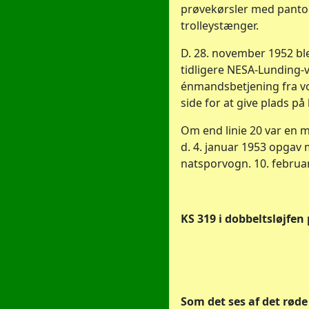
prøvekørsler med pantog
trolleystænger.
D. 28. november 1952 bl
tidligere NESA-Lunding-v
énmandsbetjening fra vo
side for at give plads på 
Om end linie 20 var en mi
d. 4. januar 1953 opgav
natsporvogn. 10. februar 1
KS 319 i dobbeltsløjfen
Som det ses af det røde