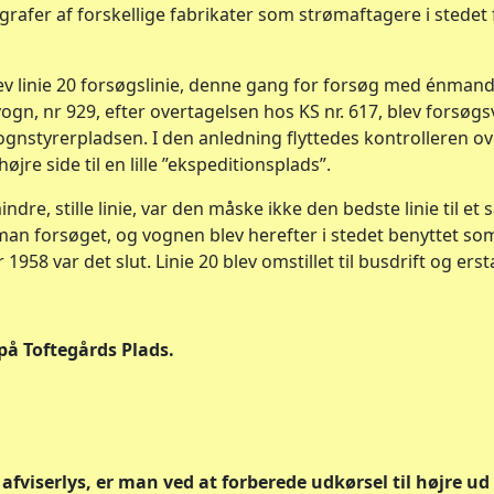
rafer af forskellige fabrikater som strømaftagere i stedet
ev linie 20 forsøgslinie, denne gang for forsøg med énmand
ogn, nr 929, efter overtagelsen hos KS nr. 617, blev forsøgs
gnstyrerpladsen. I den anledning flyttedes kontrolleren ov
højre side til en lille ”ekspeditionsplads”.
ndre, stille linie, var den måske ikke den bedste linie til et
 man forsøget, og vognen blev herefter i stedet benyttet 
958 var det slut. Linie 20 blev omstillet til busdrift og ersta
 på Toftegårds Plads.
 afviserlys, er man ved at forberede udkørsel til højre ud