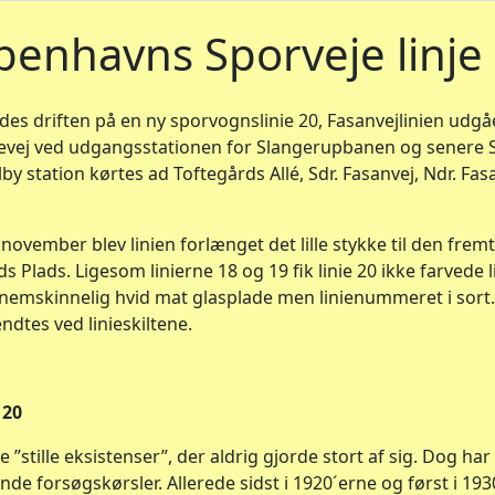
benhavns Sporveje linje
s driften på en ny sporvognslinie 20, Fasanvejlinien udgå
vanevej ved udgangsstationen for Slangerupbanen og senere 
by station kørtes ad Toftegårds Allé, Sdr. Fasanvej, Ndr. Fa
0. november blev linien forlænget det lille stykke til den fre
 Plads. Ligesom linierne 18 og 19 fik linie 20 ikke farvede 
nemskinnelig hvid mat glasplade men linienummeret i sor
dtes ved linieskiltene.
 20
e ”stille eksistenser”, der aldrig gjorde stort af sig. Dog ha
de forsøgskørsler. Allerede sidst i 1920´erne og først i 19