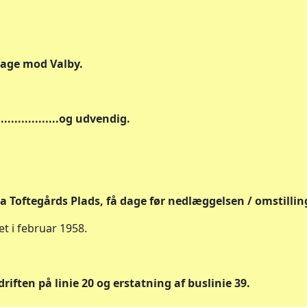
bage mod Valby.
................og udvendig.
fra Toftegårds Plads, få dage før nedlæggelsen / omstillin
et i februar 1958.
iften på linie 20 og erstatning af buslinie 39.