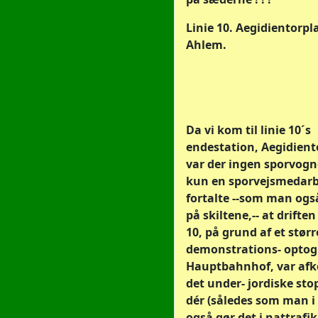
Linie 10. Aegidientorpla
Ahlem.
Da vi kom til linie 10´s
endestation, Aegidient
var der ingen sporvogne
kun en sporvejsmedarbe
fortalte --som man ogs
på skiltene,-- at driften
10, på grund af et størr
demonstrations- optog
Hauptbahnhof, var afko
det under- jordiske st
dér (således som man i 
også gør det i nattrafi