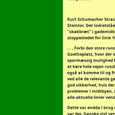
Kurt Schumacher Stras
Steintor. Det lodretstå
"skakbræt" i gademidt
stoppestedet for linie 10 
. . . Forbi den store ru
Goetheplatz, hvor der e
spormæssig mulighed f
at køre hele vejen run
også at komme til og f
ved alle de relevante g
god sikkerhed, hvis der
problemer i midtbyen, 
alle aktuelle linier ven
Dette var endda i brug
var der. Ganske vist ven