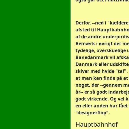
Derfor, --ned i "kælder
afsted til Hauptbahnh
af de andre underjordisk
Bemærk i øvrigt det m
tydelige, overskuelige 
Banedanmark vil afskaf
Danmark eller udskifte
skiver med hvide "tal".
at man kan finde på at
noget, der --gennem 
år-- er så godt indarbej
godt virkende. Og vel k
en eller anden har fået
"designerflop".
Hauptbahnhof