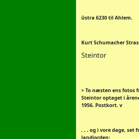
ûstra 6230 til Ahlem.
Kurt Schumacher Stras
Steintor
> To næsten ens fotos f
Steintor optaget i åren
1956. Postkort. v
. . . og i vore dage, set f
landjorden: