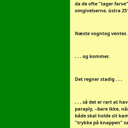
da de ofte "tager farve"
omgivelserne. üstra 25
Næste vogntog ventes . 
. . . og kommer.
Det regner stadig . . .
. . . så det er rart at ha
paraply, --bare ikke, n
både skal holde sit ka
"trykke på knappen" s