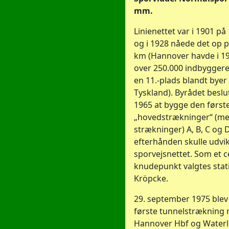
mm.
Linienettet var i 1901 på
og i 1928 nåede det op p
km (Hannover havde i 19
over 250.000 indbyggere
en 11.-plads blandt byer 
Tyskland). Byrådet beslu
1965 at bygge den første 
„hovedstrækninger“ (me
strækninger) A, B, C og 
efterhånden skulle udvik
sporvejsnettet. Som et c
knudepunkt valgtes sta
Kröpcke.
29. september 1975 blev
første tunnelstrækning
Hannover Hbf og Waterl