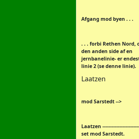
Afgang mod byen . . .
. . . forbi Rethen Nord, 
den anden side af en
jernbanelinie- er endes
linie 2 (se denne linie).
Laatzen
mod Sarstedt -->
Laatzen ------------------------
set mod Sarstedt.