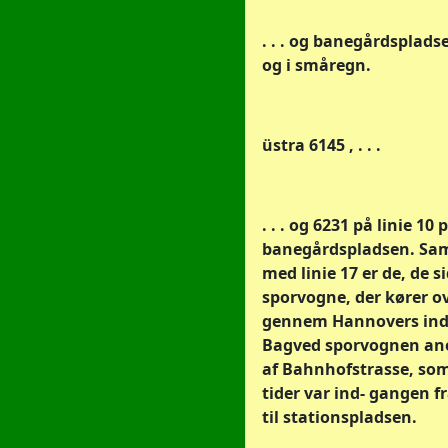
. . . og banegårdsplads
og i småregn.
üstra 6145 , . . .
. . . og 6231 på linie 10
banegårdspladsen. S
med linie 17 er de, de s
sporvogne, der kører o
gennem Hannovers indr
Bagved sporvognen ane
af Bahnhofstrasse, som
tider var ind- gangen f
til stationspladsen.