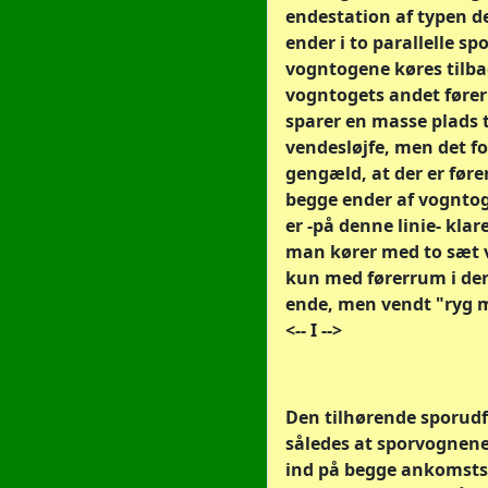
endestation af typen de
ender i to parallelle spo
vogntogene køres tilba
vogntogets andet føre
sparer en masse plads t
vendesløjfe, men det fo
gengæld, at der er føre
begge ender af vogntog
er -på denne linie- klar
man kører med to sæt
kun med førerrum i de
ende, men vendt "ryg 
<-- I -->
Den tilhørende sporudf
således at sporvognen
ind på begge ankomsts