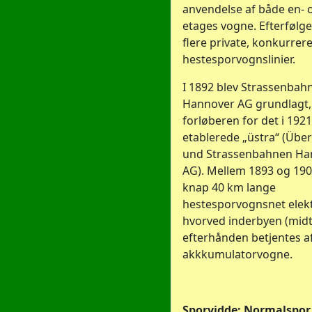
anvendelse af både en- o
etages vogne. Efterføl
flere private, konkurrer
hestesporvognslinier.
I 1892 blev Strassenbah
Hannover AG grundlagt,
forløberen for det i 1921
etablerede „üstra“ (Übe
und Strassenbahnen Ha
AG). Mellem 1893 og 190
knap 40 km lange
hestesporvognsnet elektr
hvorved inderbyen (mid
efterhånden betjentes a
akkkumulatorvogne.
Sporvidde: Normalspor