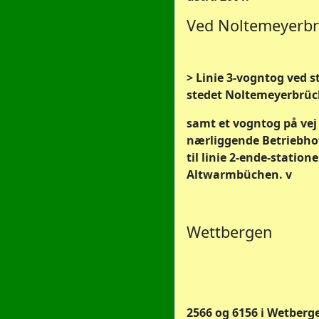
Ved Noltemeyerb
> Linie 3-vogntog ved s
stedet Noltemeyerbrücke
samt et vogntog på vej 
nærliggende Betriebho
til linie 2-ende-station
Altwarmbüchen. v
Wettbergen
2566 og 6156 i Wetberg