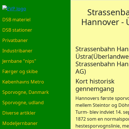
EVP.DK
Strassenb
Hannover - 
DSB materiel
DSB stationer
Privatbaner
Strassenbahn Han
Industribaner
Üstra(Überlandwe
Jernbane "nips"
Strassenbahn Han
AG)
Færger og skibe
Kort historisk
Københavns Metro
gennemgang
Sporvogne, Danmark
Hannovers første sporvo
Sporvogne, udland
mellem Steintor og Döh
Turm- blev indviet 14. s
Diverse artikler
1872 som en normalspo
Modeljernbaner
hestesporvognslinie, m