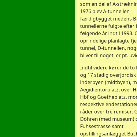
som en del af A-stræknin
1976 blev A-tunnellen
færdigbygget medens B-
tunnellerne fulgte efter 
følgende år indtil 1993.
oprindelige planlagte fj
tunnel, D-tunnellen, no
bliver til noget, er pt. uvi
Indtil videre kører de to l
og 17 stadig overjordis
inderbyen (midtbyen), 
Aegidientorplatz, over 
Hbf og Goetheplatz, mo
respektive endestationer
råder over tre remiser: 
Döhren (med museum) 
Fuhsestrasse samt
opstillingsanlægget Buc