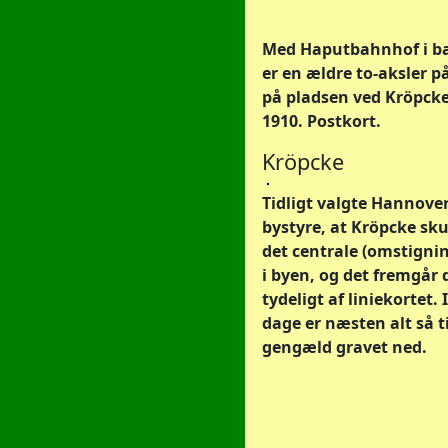
Med Haputbahnhof i b
er en ældre to-aksler på
på pladsen ved Kröpck
1910. Postkort.
Kröpcke
Tidligt valgte Hannover
bystyre, at Kröpcke sku
det centrale (omstigni
i byen, og det fremgår 
tydeligt af liniekortet. 
dage er næsten alt så ti
gengæld gravet ned.