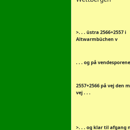
>. . . üstra 2566+2557 i
Altwarmbüchen v
. . . og på vendesporene
2557+2566 på vej den 
vej . . .
>. . . og klar til afgang