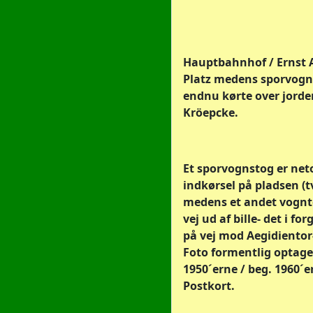
Hauptbahnhof / Ernst 
Platz medens sporvog
endnu kørte over jorden
Kröepcke.
Et sporvognstog er net
indkørsel på pladsen (tv
medens et andet vognt
vej ud af bille- det i fo
på vej mod Aegidientor-
Foto formentlig optaget
1950´erne / beg. 1960´e
Postkort.