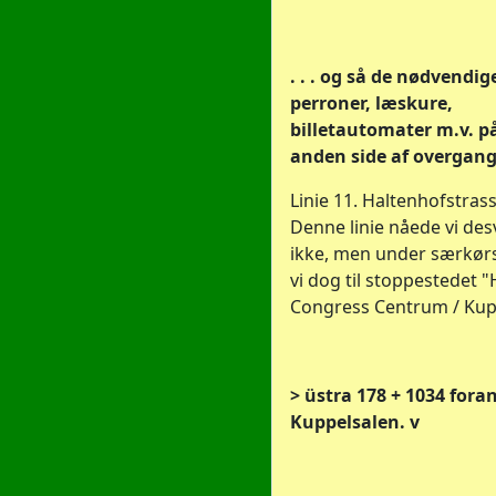
. . . og så de nødvendig
perroner, læskure,
billetautomater m.v. p
anden side af overgan
Linie 11. Haltenhofstrass
Denne linie nåede vi de
ikke, men under særkør
vi dog til stoppestedet 
Congress Centrum / Kup
> üstra 178 + 1034 fora
Kuppelsalen. v