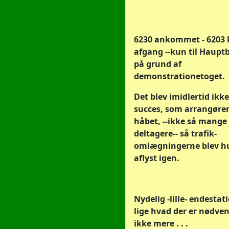
6230 ankommet - 6203 k
afgang --kun til Haup
på grund af
demonstrationetoget.
Det blev imidlertid ikk
succes, som arrangøre
håbet, --ikke så mange
deltagere-- så trafik-
omlægningerne blev hu
aflyst igen.
Nydelig -lille- endestati
lige hvad der er nødve
ikke mere . . .