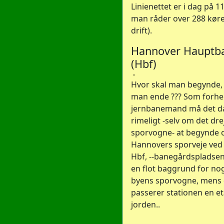
Linienettet er i dag på 
man råder over 288 køret
drift).
Hannover Hauptb
(Hbf)
Hvor skal man begynde, 
man ende ??? Som forh
jernbanemand må det d
rimeligt -selv om det dre
sporvogne- at begynde 
Hannovers sporveje ved
Hbf, --banegårdspladsen-
en flot baggrund for nog
byens sporvogne, mens 
passerer stationen en e
jorden..