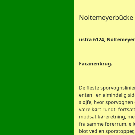
Noltemeyerbücke
üstra 6124, Noltemeye
Facanenkrug.
De fleste sporvognslinie
enten i en almindelig si
sløjfe, hvor sporvognen -
være kørt rundt- fortsæt
modsat køreretning, me
fra samme førerrum, ell
blot ved en sporstopper,