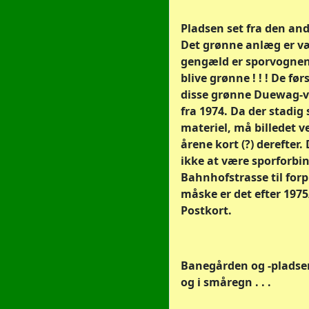
Pladsen set fra den and
Det grønne anlæg er væ
gengæld er sporvognen
blive grønne ! ! ! De før
disse grønne Duewag-v
fra 1974. Da der stadig
materiel, må billedet v
årene kort (?) derefter.
ikke at være sporforbin
Bahnhofstrasse til forp
måske er det efter 1975
Postkort.
Banegården og -pladse
og i småregn . . .