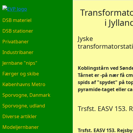
EVP.DK
Transformato
i Jyllan
DSB materiel
DSB stationer
Jyske
Privatbaner
transformatorstat
Industribaner
Jernbane "nips"
Koblingstårn ved Sønd
Færger og skibe
Tårnet er -på nær få cm-
spids af "spydet" på to
Københavns Metro
pyramide-taget eller ca.
Sporvogne, Danmark
Sporvogne, udland
Trsfst. EASV 153. 
Diverse artikler
Modeljernbaner
Trsfst. EASV 153. Rejsby 