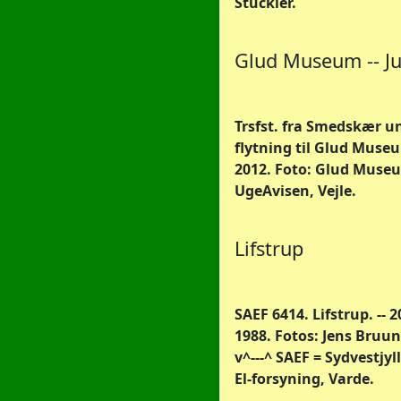
Stückler.
Glud Museum -- J
Trsfst. fra Smedskær u
flytning til Glud Muse
2012. Foto: Glud Museu
UgeAvisen, Vejle.
Lifstrup
SAEF 6414. Lifstrup. -- 
1988. Fotos: Jens Bruun
v^---^ SAEF = Sydvestjy
El-forsyning, Varde.