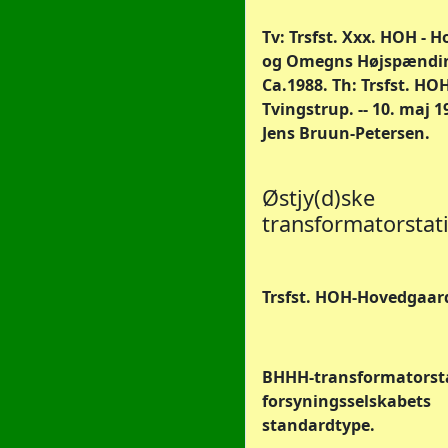
Tv: Trsfst. Xxx. HOH - 
og Omegns Højspændi
Ca.1988. Th: Trsfst. HO
Tvingstrup. -- 10. maj 1
Jens Bruun-Petersen.
Østjy(d)ske
transformatorstat
Trsfst. HOH-Hovedgaar
BHHH-transformatorsta
forsyningsselskabets
standardtype.