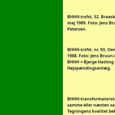
BHHH-trsfst. 52. Braasko
maj 1989. Foto: Jens Br
Petersen.
BHHH-trsfst. nr. 93, Oens
1988. Foto: Jens Bruun-
BHHH = Bjerge Hatting
Højspændingsanlæg.
BHHH-transformatorsta
samme eller næsten s
Tegningens kvalitet bek