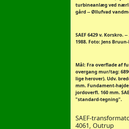
turbineanlæg ved nær
gård -- Øllufvad vandmø
SAEF 6429 v. Korskro. --
1988. Foto: Jens Bruun-
Mål: Fra overflade af f
overgang mur/tag: 6890
lige herover). Udv. bred
mm. Fundament-højde
jordoverfl. 160 mm. SAE
"standard-tegning".
SAEF-transformato
4061, Outrup