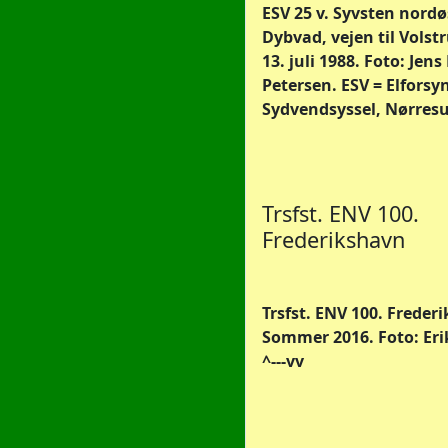
ESV 25 v. Syvsten nordøs
Dybvad, vejen til Volstr
13. juli 1988. Foto: Jen
Petersen. ESV = Elfors
Sydvendsyssel, Nørres
Trsfst. ENV 100.
Frederikshavn
Trsfst. ENV 100. Frederi
Sommer 2016. Foto: Eri
^---vv