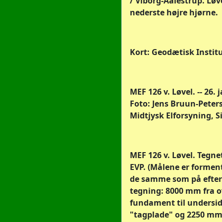
/ Viborg-Aalestrup. Løvel
nederste højre hjørne.
Kort: Geodætisk Institu
MEF 126 v. Løvel. -- 26.
Foto: Jens Bruun-Peter
Midtjysk Elforsyning, S
MEF 126 v. Løvel. Tegnet
EVP. (Målene er forment
de samme som på efter
tegning: 8000 mm fra o
fundament til undersid
"tagplade" og 2250 mm