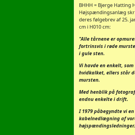
BHHH = Bjerge Hatting 
Højspændingsanlæg skrive
deres følgebrev af 25. j
cm i H010 cm:
"Alle tårnene er opmuret
fortrinsvis i røde murst
i gule sten.
Vi havde en enkelt, som
hvidkalket, ellers står d
mursten.
Med henblik på fotograf
endnu enkelte i drift.
I 1979 påbegyndte vi e
kabelnedlægning af vore
højspændingsledninger