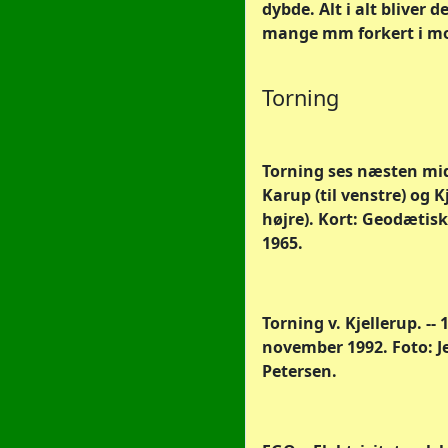
dybde. Alt i alt bliver 
mange mm forkert i mo
Torning
Torning ses næsten mi
Karup (til venstre) og Kj
højre). Kort: Geodætisk
1965.
Torning v. Kjellerup. -- 
november 1992. Foto: J
Petersen.