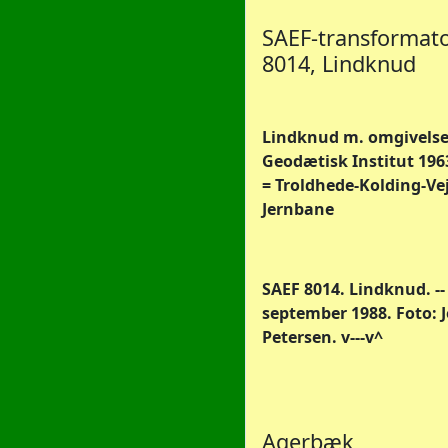
SAEF-transformato
8014, Lindknud
Lindknud m. omgivelser
Geodætisk Institut 1963.
= Troldhede-Kolding-Ve
Jernbane
SAEF 8014. Lindknud. --
september 1988. Foto: 
Petersen. v---v^
Agerbæk