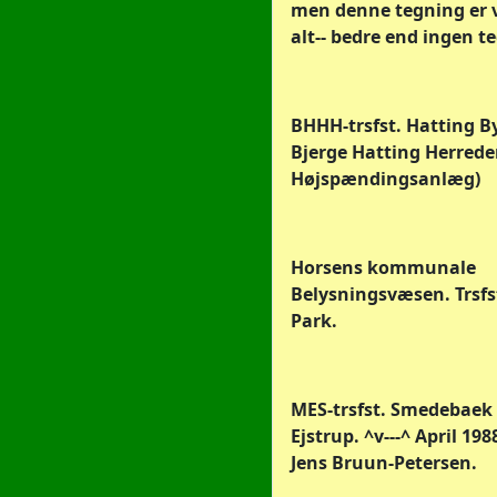
men denne tegning er v
alt-- bedre end ingen t
BHHH-trsfst. Hatting B
Bjerge Hatting Herrede
Højspændingsanlæg)
Horsens kommunale
Belysningsvæsen. Trsf
Park.
MES-trsfst. Smedebaek 
Ejstrup. ^v---^ April 198
Jens Bruun-Petersen.