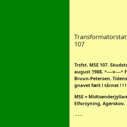
Transformatorsta
107
Trsfst. MSE 107. Skudstr
august 1988. ^----v----^ 
Bruun-Petersen. Tidens
gnavet fælt i tårnet ! ! !
MSE = Midtsønderjylla
Elforsyning, Agerskov.
- - -