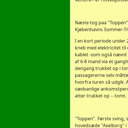
Næste tog paa "Toppen"
Kjøbenhavns Sommer-Tivo
I en kort periode under 
kneb med elektricitet til
kablet -som også nævnt 
af 6-8 mand via et gangh
dengang trukket op i to
passagererne selv måtte 
hvorfra turen så udgik. 
sædvanlige ankomstperr
atter trukket op -- tomt.
"Toppen". Første sving,
hovedsæde "Axelborg" i