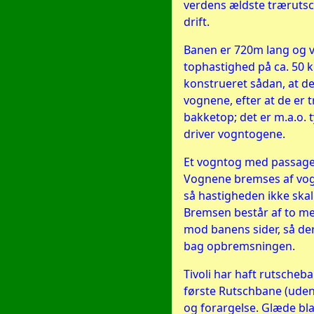
verdens ældste trærutsch
drift.
Banen er 720m lang og 
tophastighed på ca. 50 
konstrueret sådan, at der
vognene, efter at de er 
bakketop; det er m.a.o. 
driver vogntogene.
Et vogntog med passager
Vognene bremses af vogn
så hastigheden ikke skal b
Bremsen består af to me
mod banens sider, så de
bag opbremsningen.
Tivoli har haft rutscheb
første Rutschbane (uden
og forargelse. Glæde bl