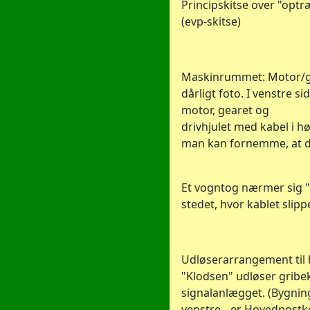
Principskitse over "optr
(evp-skitse)
Maskinrummet: Motor/ge
dårligt foto. I venstre si
motor, gearet og
drivhjulet med kabel i h
man kan fornemme, at der
Et vogntog nærmer sig 
stedet, hvor kablet slippes
Udløserarrangement til h
"Klodsen" udløser gribek
signalanlægget. (Bygning
venstre-- er Hovedpostk