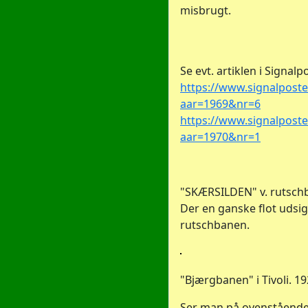
misbrugt.
Se evt. artiklen i Signalp
https://www.signalpost
aar=1969&nr=6
https://www.signalpost
aar=1970&nr=1
"SKÆRSILDEN" v. rutsch
Der en ganske flot udsig
rutschbanen.
"Bjærgbanen" i Tivoli. 19
Ser man på ovenstående