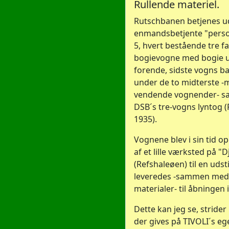
Rullende materiel.
Rutschbanen betjenes u
enmandsbetjente "person
5, hvert bestående tre 
bogievogne med bogie u
forende, sidste vogns b
under de to midterste 
vendende vognender- s
DSB´s tre-vogns lyntog 
1935).
Vognene blev i sin tid 
af et lille værksted på "
(Refshaleøen) til en udst
leveredes -sammen med 
materialer- til åbningen 
Dette kan jeg se, stride
der gives på TIVOLI´s 