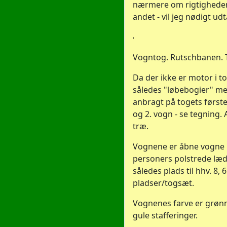
nærmere om rigtigheden 
andet - vil jeg nødigt ud
Vogntog. Rutschbanen. Ti
Da der ikke er motor i to
således "løbebogier" me
anbragt på togets første
og 2. vogn - se tegning. 
træ.
Vognene er åbne vogne m
personers polstrede læd
således plads til hhv. 8, 
pladser/togsæt.
Vognenes farve er grønne
gule stafferinger.