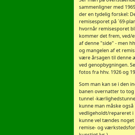
sammenligner med 1969-
der en tydelig forskel: Den
remisesporet på ´69-plan
hvornår remisesporet bl
kommer det frem, ved/ef
af denne "side" - men hh
og mangelen af et remi
være årsagen til denne 
ved genopbygningen. Se 
fotos fra hhv. 1926 og 1
Som man kan se i den in
banen overnatter to tog
tunnel -kærlighedstunne
kunne man måske også 
vedligeholdt/repareret i 
kunne vel tændes noget
remise- og værkstedsfor
kunstigt lys.)