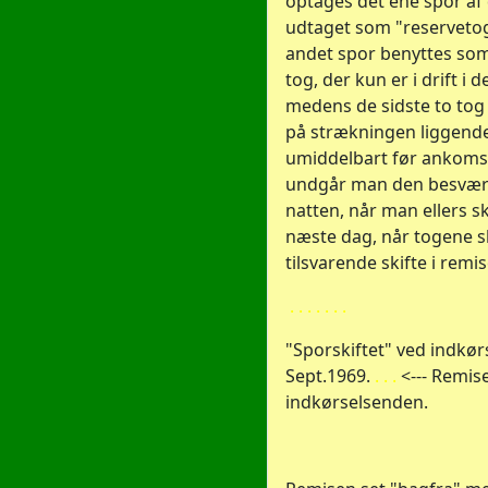
optages det ene spor af 
udtaget som "reservetog
andet spor benyttes som
tog, der kun er i drift i d
medens de sidste to tog 
på strækningen liggend
umiddelbart før ankoms
undgår man den besværl
natten, når man ellers sk
næste dag, når togene sk
tilsvarende skifte i rem
. . . . . . .
"Sporskiftet" ved indkørs
Sept.1969.
. . .
<--- Remise
indkørselsenden.