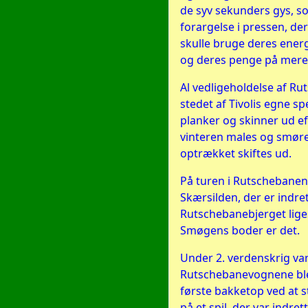
de syv sekunders gys, s
forargelse i pressen, der
skulle bruge deres energ
og deres penge på mere 
Al vedligeholdelse af R
stedet af Tivolis egne spe
planker og skinner ud e
vinteren males og smøres
optrækket skiftes ud.
På turen i Rutschebanen
Skærsilden, der er indret
Rutschebanebjerget lig
Smøgens boder er det.
Under 2. verdenskrig var
Rutschebanevognene ble
første bakketop ved at
på et spil, der var indre