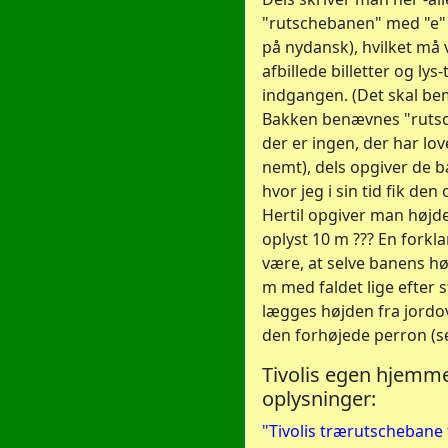
"rutschebanen" med "e" (
på nydansk), hvilket må v
afbillede billetter og lys
indgangen. (Det skal be
Bakken benævnes "rutsc
der er ingen, der har lov
nemt), dels opgiver de b
hvor jeg i sin tid fik de
Hertil opgiver man højden
oplyst 10 m ??? En fork
være, at selve banens hø
m med faldet lige efter sta
lægges højden fra jordove
den forhøjede perron (se
Tivolis egen hjemme
oplysninger:
"Tivolis trærutschebane 