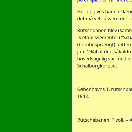
Her opgives banens læng
det må vel så være det ri
Rutschbanen blev (samm
´s etablissementer) "Sch
(bombesprængt) natten 
juni 1944 af den såkald
hovedsagelig var medle
Schalburgkorpset.
Københavns 1. rutschbane
1843.
Rutschebanen, Tivoli, --