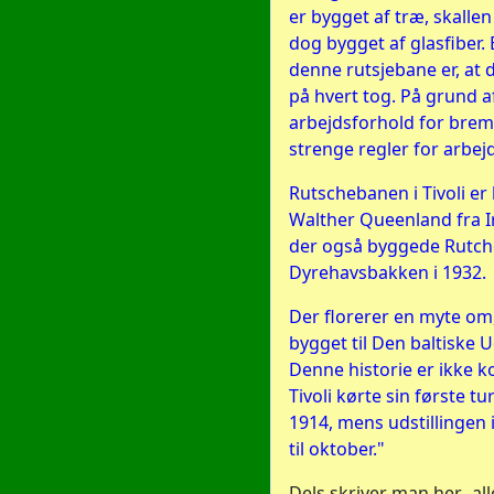
er bygget af træ, skallen
dog bygget af glasfiber. 
denne rutsjebane er, at
på hvert tog. På grund 
arbejdsforhold for bre
strenge regler for arbej
Rutschebanen i Tivoli er
Walther Queenland fra 
der også byggede Rutc
Dyrehavsbakken i 1932.
Der florerer en myte om
bygget til Den baltiske U
Denne historie er ikke k
Tivoli kørte sin første t
1914, mens udstillingen
til oktober."
Dels skriver man her -all