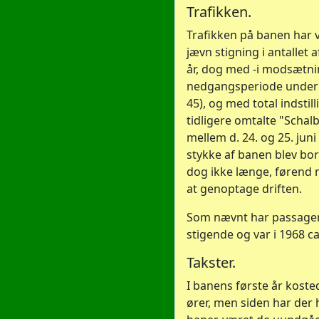
Trafikken.
Trafikken på banen har 
jævn stigning i antallet a
år, dog med -i modsætnin
nedgangsperiode under 2
45), og med total indstill
tidligere omtalte "Schal
mellem d. 24. og 25. juni
stykke af banen blev bo
dog ikke længe, førend m
at genoptage driften.
Som nævnt har passager
stigende og var i 1968 ca
Takster.
I banens første år kosted
ører, men siden har der 