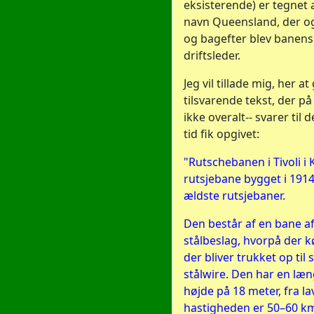
eksisterende) er tegnet 
navn Queensland, der o
og bagefter blev banens 
driftsleder.
Jeg vil tillade mig, her a
tilsvarende tekst, der p
ikke overalt-- svarer til 
tid fik opgivet:
"Rutschebanen i Tivoli i
rutsjebane bygget i 1914
ældste rutsjebaner.
Den består af en bane a
stålbeslag, hvorpå der 
der bliver trukket op til
stålwire. Den har en læ
højde på 18 meter, fra lav
hastigheden er 50–60 km