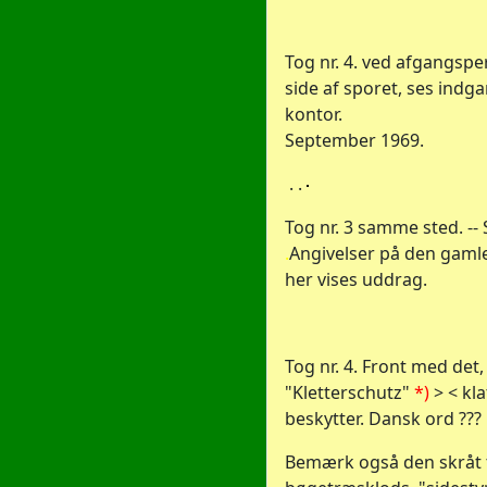
Tog nr. 4. ved afgangsp
side af sporet, ses indga
kontor.
September 1969.
. .
Tog nr. 3 samme sted. --
.
Angivelser på den gamle
her vises uddrag.
Tog nr. 4. Front med det
"Kletterschutz"
*)
> < kla
beskytter. Dansk ord ???
Bemærk også den skråt 