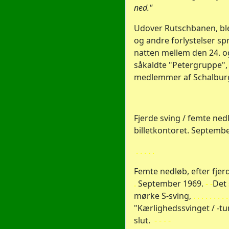
ned."
Udover Rutschbanen, bl
og andre forlystelser s
natten mellem den 24. og
såkaldte "Petergruppe",
medlemmer af Schalbur
Fjerde sving / femte ned
billetkontoret. Septembe
. . . . .
Femte nedløb, efter fje
.
September 1969.
- -
Det 
mørke S-sving,
. . . . . . . . .
"Kærlighedssvinget / -tu
slut.
- - - -