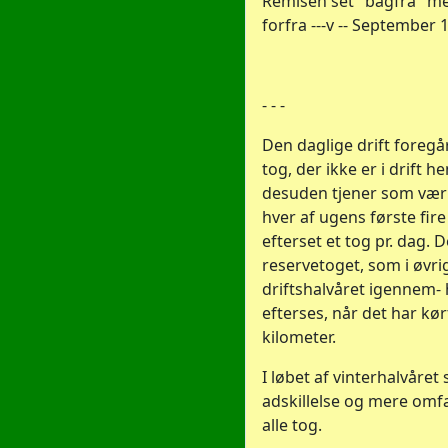
Remisen set "bagfra" med
forfra ---v -- September 
- - -
Den daglige drift foreg
tog, der ikke er i drift he
desuden tjener som værk
hver af ugens første fir
efterset et tog pr. dag. 
reservetoget, som i øvri
driftshalvåret igennem-
efterses, når det har kør
kilometer.
I løbet af vinterhalvåret
adskillelse og mere omf
alle tog.