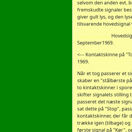
selvom den anden evt. b
fremskudte signaler best
giver gult lys, og den lys
tilsvarende hovedsignal 
. . . . . . . . . . . . . . .
Hovedsig
September1969.
<--- Kontaktskinne på "
1969.
Når et tog passerer et si
skaber en "stålbørste p
to kintaktskinner i spor
skifter signalets stilling 
passeret det næste sig
sat dette på "Stop", pas
kontaktskinner, der får de
trække igen (tilbage) og
første signal på "Kør", 