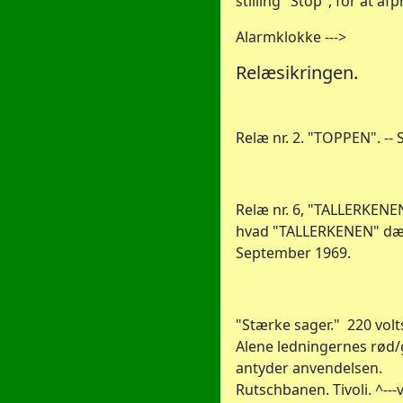
stilling "Stop", for at a
Alarmklokke --->
Relæsikringen.
Relæ nr. 2. "TOPPEN". --
Relæ nr. 6, "TALLERKENEN
hvad "TALLERKENEN" dæk
September 1969.
"Stærke sager."
220 volt
Alene ledningernes rød/
antyder anvendelsen.
Rutschbanen. Tivoli. ^--