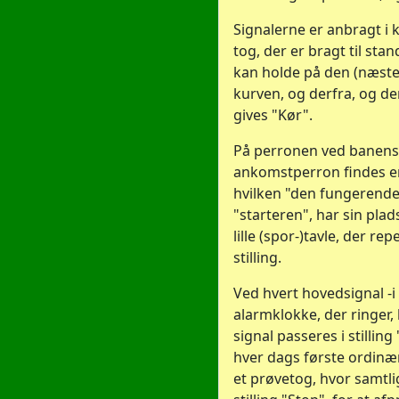
Signalerne er anbragt i 
tog, der er bragt til sta
kan holde på den (næste
kurven, og derfra, og de
gives "Kør".
På perronen ved banens
ankomstperron findes e
hvilken "den fungerend
"starteren", har sin plad
lille (spor-)tavle, der re
stilling.
Ved hvert hovedsignal -i
alarmklokke, der ringer, 
signal passeres i stillin
hver dags første ordinæ
et prøvetog, hvor samtli