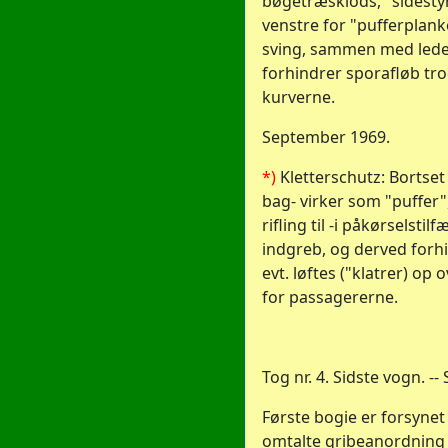
bøgetræsklods, "sidestyr"
venstre for "pufferplank
sving, sammen med lede
forhindrer sporafløb tro
kurverne.
September 1969.
*)
Kletterschutz: Bortset 
bag- virker som "puffer
rifling til -i påkørselstilf
indgreb, og derved forhi
evt. løftes ("klatrer) op 
for passagererne.
Tog nr. 4. Sidste vogn. -
Første bogie er forsyne
omtalte gribeanordning /