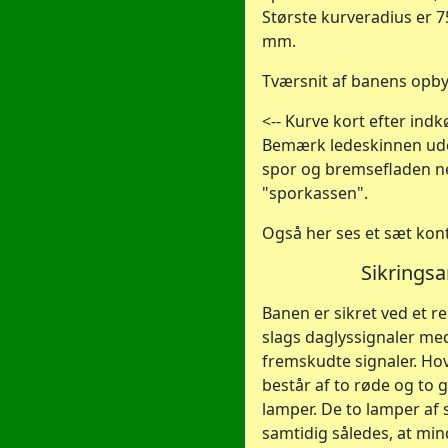
Største kurveradius er 
mm.
Tværsnit af banens opby
<-- Kurve kort efter indk
Bemærk ledeskinnen ude
spor og bremsefladen ne
"sporkassen".
Også her ses et sæt kont
Sikrings
Banen er sikret ved et 
slags daglyssignaler me
fremskudte signaler. Hov
består af to røde og to 
lamper. De to lamper af
samtidig således, at min