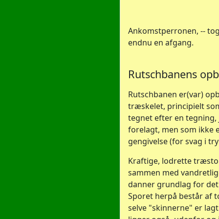
Ankomstperronen, -- tog n
endnu en afgang.
Rutschbanens opby
Rutschbanen er(var) op
træskelet, principielt s
tegnet efter en tegning,
forelagt, men som ikke e
gengivelse (for svag i try
Kraftige, lodrette træsto
sammen med vandretligg
danner grundlag for det
Sporet herpå består af t
selve "skinnerne" er lag