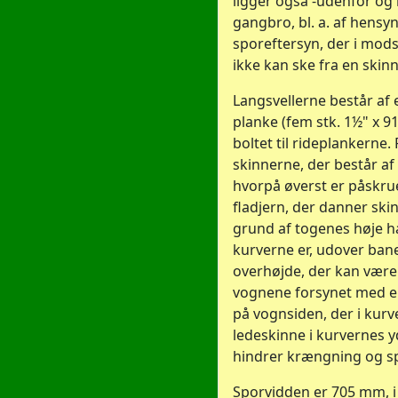
ligger også -udenfor og
gangbro, bl. a. af hensyn
sporeftersyn, der i mods
ikke kan ske fra en skinn
Langsvellerne består af 
planke (fem stk. 1½" x 9
boltet til rideplankerne.
skinnerne, der består af f
hvorpå øverst er påskru
fladjern, der danner ski
grund af togenes høje 
kurverne er, udover ban
overhøjde, der kan være
vognene forsynet med en
på vognsiden, der i kur
ledeskinne i kurvernes y
hindrer krængning og s
Sporvidden er 705 mm, 