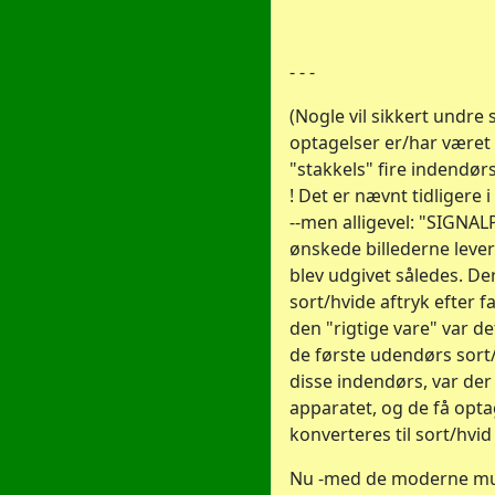
- - -
(Nogle vil sikkert undre 
optagelser er/har været 
"stakkels" fire indendørs 
! Det er nævnt tidliger
--men alligevel: "SIGNA
ønskede billederne levere
blev udgivet således. De
sort/hvide aftryk efter 
den "rigtige vare" var de
de første udendørs sort
disse indendørs, var der
apparatet, og de få opta
konverteres til sort/hvid 
Nu -med de moderne mul