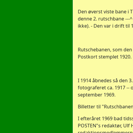
Den øverst viste bane i Ti
denne 2. rutschbane ---^ 
ikke). - Den var i drift til
Rutschebanen, som den så
Postkort stemplet 1920.
I 1914 åbnedes så den 3.
fotograferet ca. 1917 --
september 1969.
Billetter til "Rutschban
I efteråret 1969 bad tids
POSTEN"s redaktør, Ulf 
redaktionsmedlemmerne 