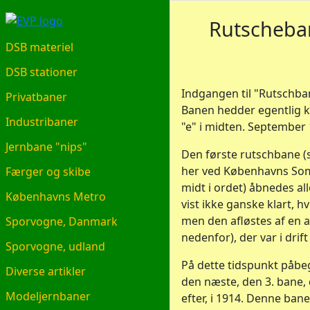
EVP.DK
Rutscheban
DSB materiel
DSB stationer
Indgangen til "Rutschban
Privatbaner
Banen hedder egentlig 
Industribaner
"e" i midten. September 
Jernbane "nips"
Den første rutschbane 
her ved Københavns Som
Færger og skibe
midt i ordet) åbnedes all
Københavns Metro
vist ikke ganske klart, h
men den afløstes af en 
Sporvogne, Danmark
nedenfor), der var i drift 
Sporvogne, udland
På dette tidspunkt påbe
Diverse artikler
den næste, den 3. bane, de
Modeljernbaner
efter, i 1914. Denne bane