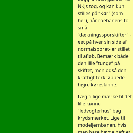
NKJs tog, og kan kun
stilles på ”Kør” (som
her), når roebanens to
små
”dækningssporskifter” -
eet på hver sin side af
normalsporet- er stillet
til afløb. Bemærk både
den lille ”tunge” på
skiftet, men også den
kraftigt forkrøbbede
højre køreskinne.
Læg tillige mærke til det
lille kønne
”ledvogterhus” bag
krydsmærket. Lige til
modeljernbanen, hvis
man bare havde haft et