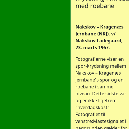
med roebane
Nakskov – Kragenæs
Jernbane (NKJ), v/
Nakskov Ladegaard,
23. marts 1967.
Fotografierne viser en
spor-krydsning mellem
Nakskov – Kragenæs
Jernbane´s spor og en
roebane i samme
niveau. Dette sidste var
og er ikke ligefrem
"hverdagskost".
Fotografiet til
venstre:Mastesignalet i
baggrunden gælder for