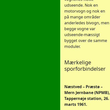
udseende. Nok en
motorvogn og nok en
på mange områder
anderledes bivogn, men
begge vogne var
udseende-mæssigt
bygget over de samme
moduler.
Mærkelige
sporforbindelser
Næstved – Præstø –
Mern Jernbane (NPMB),
Tappernøje station, 26.
marts 1961.