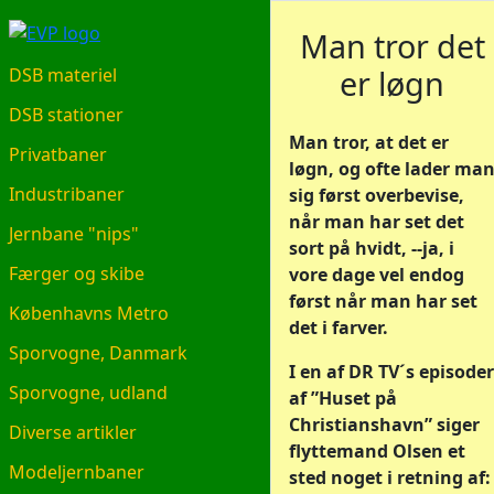
EVP.DK
Man tror det
er løgn
DSB materiel
DSB stationer
Man tror, at det er
Privatbaner
løgn, og ofte lader ma
Industribaner
sig først overbevise,
når man har set det
Jernbane "nips"
sort på hvidt, --ja, i
Færger og skibe
vore dage vel endog
først når man har set
Københavns Metro
det i farver.
Sporvogne, Danmark
I en af DR TV´s episoder
Sporvogne, udland
af ”Huset på
Christianshavn” siger
Diverse artikler
flyttemand Olsen et
Modeljernbaner
sted noget i retning af: