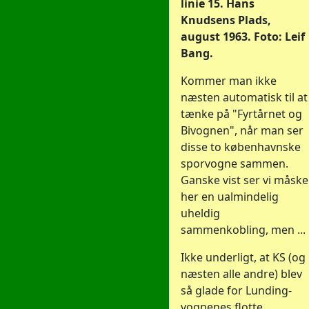
linie 15. Hans
Knudsens Plads,
august 1963. Foto: Leif
Bang.
Kommer man ikke
næsten automatisk til at
tænke på "Fyrtårnet og
Bivognen", når man ser
disse to københavnske
sporvogne sammen.
Ganske vist ser vi måske
her en ualmindelig
uheldig
sammenkobling, men ...
Ikke underligt, at KS (og
næsten alle andre) blev
så glade for Lunding-
vognenes flotte