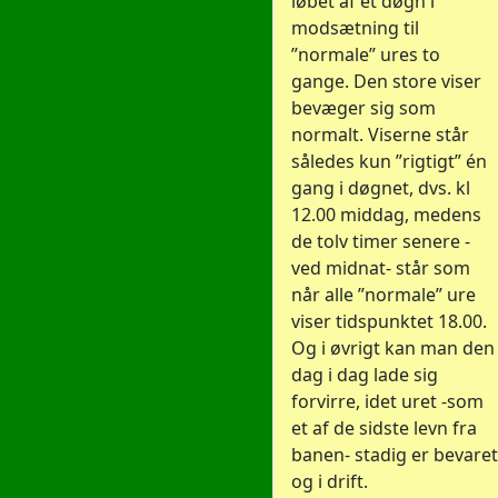
løbet af et døgn i
modsætning til
”normale” ures to
gange. Den store viser
bevæger sig som
normalt. Viserne står
således kun ”rigtigt” én
gang i døgnet, dvs. kl
12.00 middag, medens
de tolv timer senere -
ved midnat- står som
når alle ”normale” ure
viser tidspunktet 18.00.
Og i øvrigt kan man den
dag i dag lade sig
forvirre, idet uret -som
et af de sidste levn fra
banen- stadig er bevaret
og i drift.