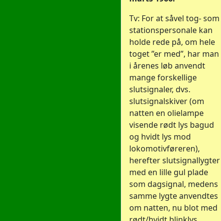
Tv: For at såvel tog- som
stationspersonale kan
holde rede på, om hele
toget ”er med”, har man
i årenes løb anvendt
mange forskellige
slutsignaler, dvs.
slutsignalskiver (om
natten en olielampe
visende rødt lys bagud
og hvidt lys mod
lokomotivføreren),
herefter slutsignallygter
med en lille gul plade
som dagsignal, medens
samme lygte anvendtes
om natten, nu blot med
rødt/hvidt blinklys.