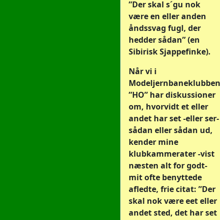
”Der skal s´gu nok
være en eller anden
åndssvag fugl, der
hedder sådan” (en
Sibirisk Sjappefinke).
Når vi i
Modeljernbaneklubbe
”HO” har diskussioner
om, hvorvidt et eller
andet har set -eller ser-
sådan eller sådan ud,
kender mine
klubkammerater -vist
næsten alt for godt-
mit ofte benyttede
afledte, frie citat: ”Der
skal nok være eet eller
andet sted, det har set