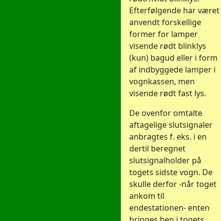
Efterfølgende har været
anvendt forskellige
former for lamper
visende rødt blinklys
(kun) bagud eller i form
af indbyggede lamper i
vognkassen, men
visende rødt fast lys.
De ovenfor omtalte
aftagelige slutsignaler
anbragtes f. eks. i en
dertil beregnet
slutsignalholder på
togets sidste vogn. De
skulle derfor -når toget
ankom til
endestationen- enten
bringes hen i togets