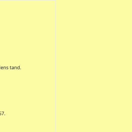
dens tand.
57.