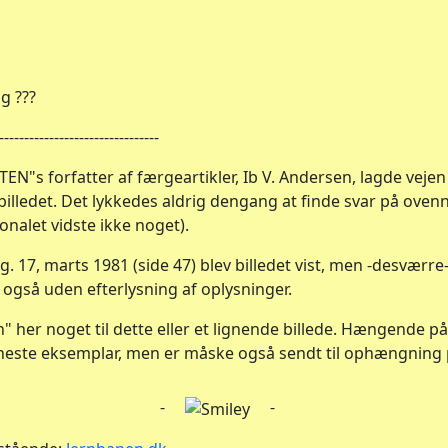
g ???
--------------------------------
EN"s forfatter af færgeartikler, Ib V. Andersen, lagde vejen
illedet. Det lykkedes aldrig dengang at finde svar på oven
nalet vidste ikke noget).
g. 17, marts 1981 (side 47) blev billedet vist, men -desværr
 også uden efterlysning af oplysninger.
" her noget til dette eller et lignende billede. Hængende p
eneste eksemplar, men er måske også sendt til ophængning 
-
-