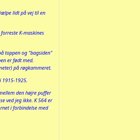
pe lidt på vej til en
 forreste K-maskines
på toppen og "bagsiden"
pen er født med.
ometer) på røgkammeret.
 i 1915-1925.
mellem den højre puffer
e ved jeg ikke. K 564 er
ernet i forbindelse med