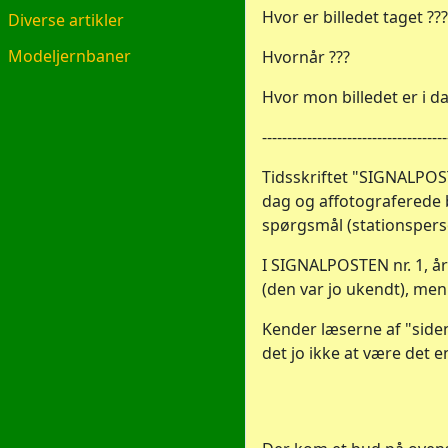
Hvor er billedet taget ???
Diverse artikler
Modeljernbaner
Hvornår ???
Hvor mon billedet er i da
-------------------------------------
Tidsskriftet "SIGNALPOST
dag og affotograferede b
spørgsmål (stationsperso
I SIGNALPOSTEN nr. 1, år
(den var jo ukendt), men
Kender læserne af "siden
det jo ikke at være det 