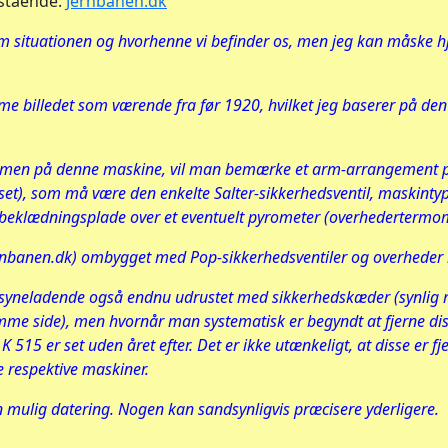
stående:
Jernbanen.dk
m situationen og hvorhenne vi befinder os, men jeg kan måske hjæl
e billedet som værende fra før 1920, hvilket jeg baserer på den
 domen på denne maskine, vil man bemærke et arm-arrangement 
et), som må være den enkelte Salter-sikkerhedsventil, maskinty
n beklædningsplade over et eventuelt pyrometer (overhederterm
ernbanen.dk) ombygget med Pop-sikkerhedsventiler og overheder
ilsyneladende også endnu udrustet med sikkerhedskæder (synlig 
e side), men hvornår man systematisk er begyndt at fjerne diss
515 er set uden året efter. Det er ikke utænkeligt, at disse er fj
 respektive maskiner.
n mulig datering. Nogen kan sandsynligvis præcisere yderligere.