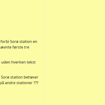
 forbi Sorø station en
nævnte første tre
e- uden hverken tekst
å Sorø station behøver
på andre stationer ???