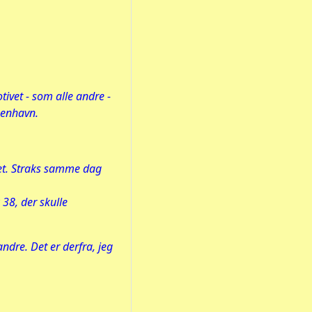
ivet - som alle andre -
benhavn.
det. Straks samme dag
38, der skulle
ndre. Det er derfra, jeg