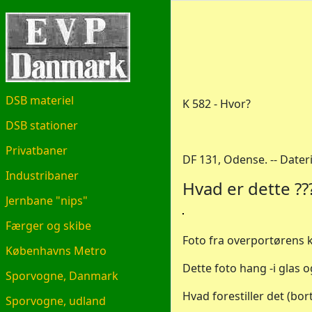
EVP.DK
DSB materiel
K 582 - Hvor?
DSB stationer
Privatbaner
DF 131, Odense. -- Dater
Industribaner
Hvad er dette ??
Jernbane "nips"
Færger og skibe
Foto fra overportørens ko
Københavns Metro
Dette foto hang -i glas 
Sporvogne, Danmark
Hvad forestiller det (bor
Sporvogne, udland