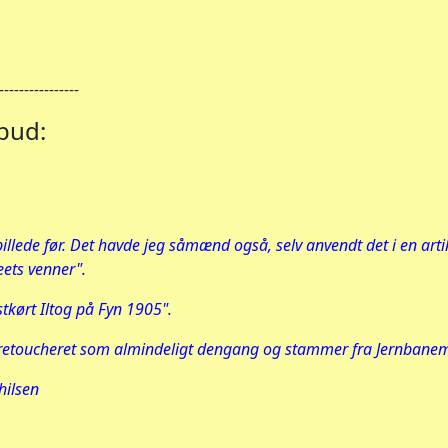
----------------
 bud:
billede før. Det havde jeg såmænd også, selv anvendt det i en art
eets venner".
stkørt Iltog på Fyn 1905".
 retoucheret som almindeligt dengang og stammer fra Jernbane
hilsen