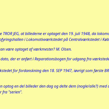
 TROR JEG, at billederne er optaget den 19. juli 1948, da lokomot
opfyringshallen i Lokomotivværkstedet på Centralværkstedet i Kø
 kan være optaget af værkmester? M. Olsen.
n dato, der er anført i Reparationsbogen for udgang fra værkste
stedet for fordanskning den 18. SEP 1947, iøvrigt som første BR 
n optog en del billeder den dag og delte dem (nogle/alle?) med a
 fra "serien".