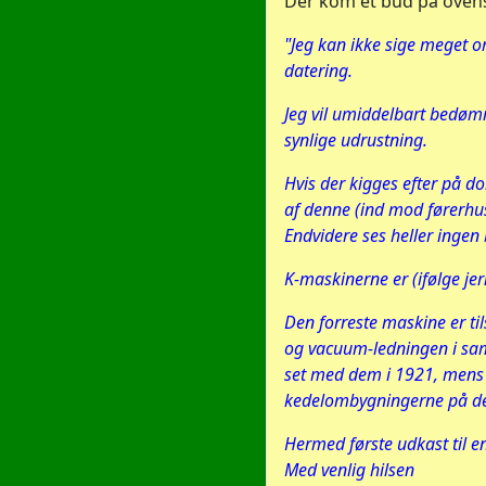
Der kom et bud på oven
"Jeg kan ikke sige meget o
datering.
Jeg vil umiddelbart bedømm
synlige udrustning.
Hvis der kigges efter på
af denne (ind mod førerhus
Endvidere ses heller inge
K-maskinerne er (ifølge j
Den forreste maskine er t
og vacuum-ledningen i samm
set med dem i 1921, mens K 
kedelombygningerne på de
Hermed første udkast til e
Med venlig hilsen