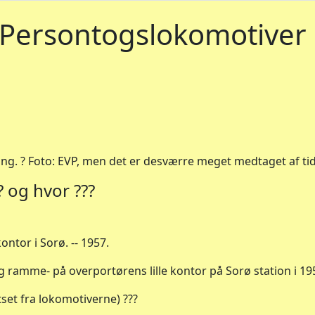
Persontogslokomotiver
ing. ? Foto: EVP, men det er desværre meget medtaget af ti
? og hvor ???
ntor i Sorø. -- 1957.
og ramme- på overportørens lille kontor på Sorø station i 19
tset fra lokomotiverne) ???