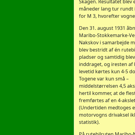
Skagen. Resultatet blev e
måneder lang tur rundt
for M 3, hvorefter vogne
Den 31. august 1931 åbn
Maribo-Stokkemarke-Ve
Nakskov i samarbejde me
blev bestridt af én ruteb
pladser og samtidig blev
inddraget, og iresten af
levetid kørtes kun 4-5 d
Togene var kun små –
middelstørrelsen 4,5 aks
hertil kommer, at de fles
fremførtes af en 4-aksl
(Undertiden medtoges 
motorvogns drivaksel ik
statistik).
På rutebilruten Maribo