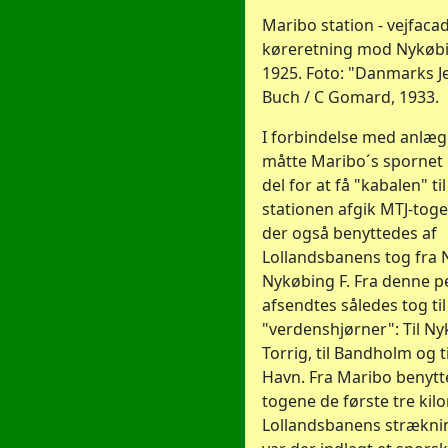
Maribo station - vejfacad
køreretning mod Nykøbing
1925. Foto: "Danmarks J
Buch / C Gomard, 1933.
I forbindelse med anlæg
måtte Maribo´s spornet
del for at få "kabalen" ti
stationen afgik MTJ-toge
der også benyttedes af
Lollandsbanens tog fra N
Nykøbing F. Fra denne p
afsendtes således tog til 
"verdenshjørner": Til Nyk
Torrig, til Bandholm og t
Havn. Fra Maribo benytt
togene de første tre kil
Lollandsbanens strækni