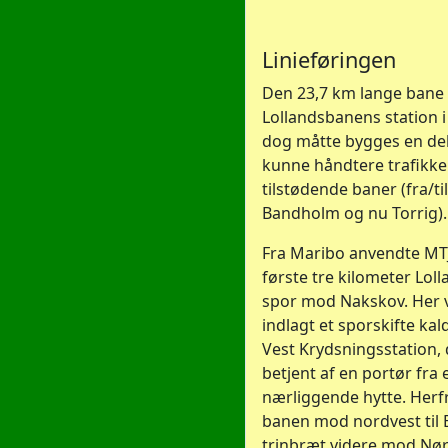
Linieføringen
Den 23,7 km lange bane 
Lollandsbanens station i
dog måtte bygges en del
kunne håndtere trafikken
tilstødende baner (fra/ti
Bandholm og nu Torrig).
Fra Maribo anvendte MT
første tre kilometer Lo
spor mod Nakskov. Her 
indlagt et sporskifte ka
Vest Krydsningsstation, 
betjent af en portør fra 
nærliggende hytte. Herf
banen mod nordvest til 
trinbræt videre mod Nør