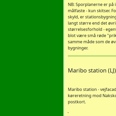
NB: Sporplanerne er på
målfaste - kun skitser. F
skyld, er stationsbygnin
langt større end det øvr
størrelsesforhold - egent
blot være små røde "pri
samme måde som de øvr
bygninger.
Maribo station (LJ)
Maribo station - vejfacad
køreretning mod Nakskov
postkort.