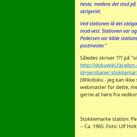
heste, medens det stod p
skrigeriet.
Ved stationen lå det oblig
mod vest. Stationen var og
Pedersen var både station
postmester."
Således skriver ??? på "s
http://dokuwiki.farallo
id=jernbaner:stokkemar
(Wikidoku - jeg kan ikke 
webmaster for dette, m
gerne at høre fra vedk
Stokkemarke station. P
-- Ca. 1965. Foto: Ulf Hol