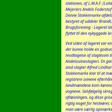
stationen, af L.M.A.F. (Lol
Mejeriers Andels Foderstof 
Denne Stokkemarke-afdeli
bestyret af uddeler Brand
Brugsforening - Lageret bl
flyttet til den nybyggede b
Ved siden af lageret var e
der kunne holde en godsvo
modtagelse af slagtesvin t
Andelssvineslagteri. En g
stod slagter Alfred Lindha
Stokkemarke klar til at m
registrere svinene efterh
landmændene kom køren
vognene. Selvfølgelig skre
aflæsningen, og disse grise
rigtig noget for hesteører,
man være særlig opmærks