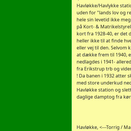
Havløkke/Havlykke statio
uden for "lands lov og r
hele sin levetid ikke meg
på Kort- & Matrikelstyr
kort fra 1928-40, er det
heller ikke til at finde h
eller vej til den. Selvom 
at dække frem til 1940, 
nedlagdes i 1941- allere
fra Erikstrup trb og videre
! Da banen i 1932 atter 
med store underkud ne
Havløkke station og slet
daglige damptog fra kø
Havløkke, <---Torrig / Mari