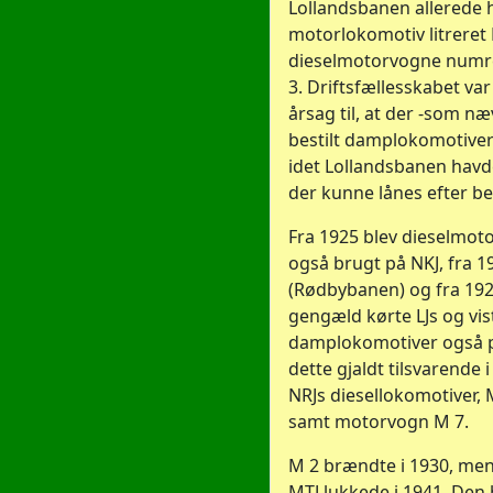
Lollandsbanen allerede 
motorlokomotiv litreret M
dieselmotorvogne numr
3. Driftsfællesskabet v
årsag til, at der -som næ
bestilt damplokomotiver 
idet Lollandsbanen havde
der kunne lånes efter be
Fra 1925 blev dieselmo
også brugt på NKJ, fra 1
(Rødbybanen) og fra 1927
gengæld kørte LJs og vis
damplokomotiver også p
dette gjaldt tilsvarende
NRJs diesellokomotiver,
samt motorvogn M 7.
M 2 brændte i 1930, men 
MTJ lukkede i 1941. Den 