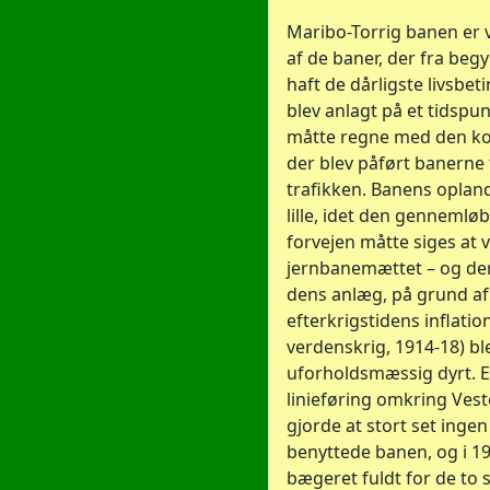
Maribo-Torrig banen er vi
af de baner, der fra beg
haft de dårligste livsbet
blev anlagt på et tidspu
måtte regne med den k
der blev påført banerne 
trafikken. Banens opland
lille, idet den gennemløb
forvejen måtte siges at 
jernbanemættet – og der
dens anlæg, på grund af
efterkrigstidens inflation
verdenskrig, 1914-18) bl
uforholdsmæssig dyrt. E
linieføring omkring Ves
gjorde at stort set ing
benyttede banen, og i 1
bægeret fuldt for de to