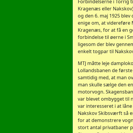
Forbindelserne i Torrig t
Kragenæs eller Nakskov)
og den 6. maj 1925 blev 
enige om, at videreføre M
Kragenæs, for at få en 
forbindelse til øerne i 
ligesom der blev gennem
enkelt togpar til Nakskov
MTJ måtte leje damploko
Lollandsbanen de første 
samtidig med, at man o
man skulle sælge den e
motorvogn. Skagensban
var blevet ombygget til 
var interesseret i at lå
Nakskov Skibsværft så 
for at demonstrere vogn
stort antal privatbaner p