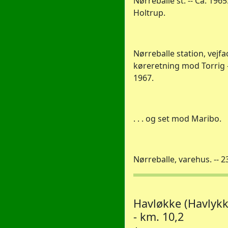
Nørreballe st. -- Ca. 1965.
Holtrup.
Nørreballe station, vejfa
køreretning mod Torrig -
1967.
. . . og set mod Maribo.
Nørreballe, varehus. -- 2
Havløkke (Havlykk
- km. 10,2