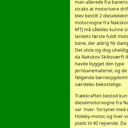
man allerede fra banens
straks at motorisere dri
blev bestilt 2 dieselelekt
motorvogne fra Nakskov
MTJ må således kunne si
landets første fuldt mot
bane, der aldrig fik dam
Det viste sig dog uheldi
da Nakskov Skibsværft ik
havde bygget den type
jernbanemateriel, og de
følgende børnesygdomm
særdeles bekostelige.
Trækkraften bestod kun 
dieselmotorvogne fra N
var -hver- forsynet med
Holeby-motor, og hver 
plads til 40 rejsende. Da