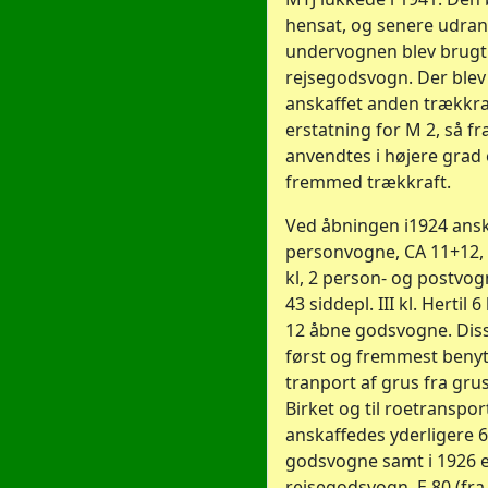
hensat, og senere udra
undervognen blev brugt t
rejsegodsvogn. Der blev
anskaffet anden trækkraf
erstatning for M 2, så fr
anvendtes i højere grad 
fremmed trækkraft.
Ved åbningen i1924 ansk
personvogne, CA 11+12, 5
kl, 2 person- og postvog
43 siddepl. III kl. Hertil 
12 åbne godsvogne. Dis
først og fremmest benytt
tranport af grus fra gru
Birket og til roetransport
anskaffedes yderligere 
godsvogne samt i 1926 
rejsegodsvogn, E 80 (fra