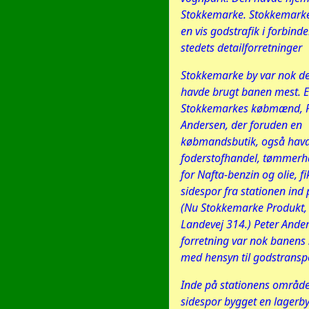
Stokkemarke. Stokkemarke
en vis godstrafik i forbind
stedets detailforretninger
Stokkemarke by var nok det
havde brugt banen mest. E
Stokkemarkes købmænd, P
Andersen, der foruden en
købmandsbutik, også havd
foderstofhandel, tømmerha
for Nafta-benzin og olie, fi
sidespor fra stationen ind
(Nu Stokkemarke Produkt, 
Landevej 314.) Peter Ande
forretning var nok banens 
med hensyn til godstransp
Inde på stationens område 
sidespor bygget en lagerby