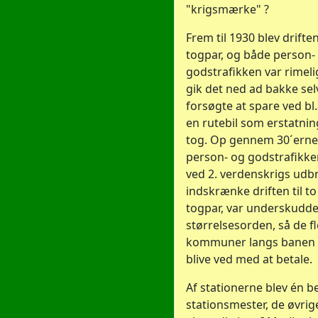
"krigsmærke" ?
Frem til 1930 blev driften
togpar, og både person-
godstrafikken var rimeli
gik det ned ad bakke s
forsøgte at spare ved bl
en rutebil som erstatnin
tog. Op gennem 30´erne 
person- og godstrafikk
ved 2. verdenskrigs udb
indskrænke driften til to
togpar, var underskuddet
størrelsesorden, så de f
kommuner langs banen 
blive ved med at betale.
Af stationerne blev én be
stationsmester, de øvrig