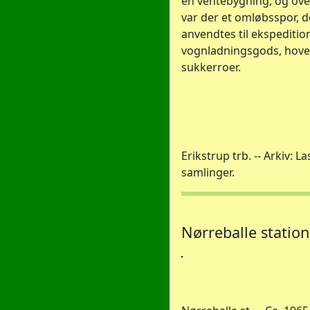
en ventebygning, og ov
var der et omløbsspor, d
anvendtes til ekspeditio
vognladningsgods, hove
sukkerroer.
Erikstrup trb. -- Arkiv: L
samlinger.
Nørreballe station