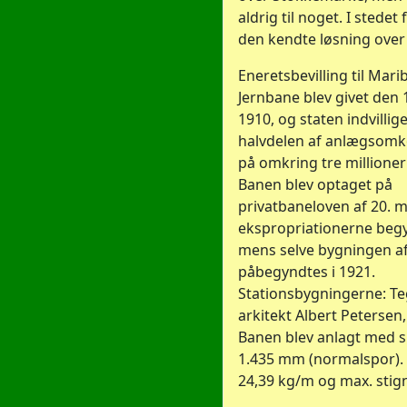
aldrig til noget. I stedet 
den kendte løsning over 
Eneretsbevilling til Mari
Jernbane blev givet den 
1910, og staten indvillige
halvdelen af anlægsomk
på omkring tre millioner
Banen blev optaget på
privatbaneloven af 20. m
ekspropriationerne begy
mens selve bygningen a
påbegyndtes i 1921.
Stationsbygningerne: Te
arkitekt Albert Petersen
Banen blev anlagt med 
1.435 mm (normalspor). 
24,39 kg/m og max. stig