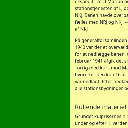
ekspeditricer. I Maribo 
stationstjenesten af LJ og
NKJ. Banen havde overb
fælles med NRJ og NKJ, -
af NKJ
På generalforsamlingen
1940 var der et overvæld
for at nedlægge banen, 
februar 1941 afgik det si
Torrig med kurs mod Ma
hvorefter den kun 16 år
var nedlagt. Efter nedlæ
alle stationsbygninger b
Rullende materiel
Grundet kulprisernes h
under og efter 1. verden