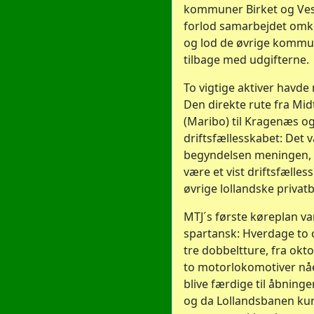
kommuner Birket og Ves
forlod samarbejdet omk
og lod de øvrige kommu
tilbage med udgifterne.
To vigtige aktiver havde
Den direkte rute fra Mid
(Maribo) til Kragenæs o
driftsfællesskabet: Det v
begyndelsen meningen, a
være et vist driftsfælle
øvrige lollandske privatb
MTJ´s første køreplan va
spartansk: Hverdage to
tre dobbeltture, fra okt
to motorlokomotiver nåe
blive færdige til åbning
og da Lollandsbanen ku