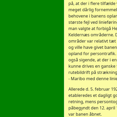
på, at der i flere tilfæld
meget dårlig fornemmel
behovene i banens opla
største fejl ved linieførin
man valgte at forbigå H
Keldernæs områderne. 
områder var relativt tæ
og ville have givet bane
opland for persontrafik.
også sigende, at der i e
kunne drives en ganske 
rutebildrift på strækni
- Maribo med denne linie
Allerede d. 5. februar 19
etableredes et dagligt g
retning, mens persontog
påbegyndt den 12. april
var banen åbnet.