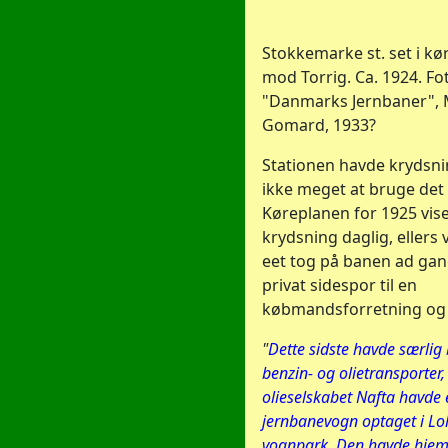
Stokkemarke st. set i kø
mod Torrig. Ca. 1924. Fo
"Danmarks Jernbaner", M
Gomard, 1933?
Stationen havde krydsn
ikke meget at bruge det t
Køreplanen for 1925 vis
krydsning daglig, ellers 
eet tog på banen ad gan
privat sidespor til en
købmandsforretning og 
"
Dette sidste havde særlig
benzin- og olietransporter,
olieselskabet Nafta havde 
jernbanevogn optaget i L
vognpark. Den havde hjem