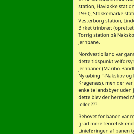
station, Havløkke station
1930), Stokkemarke stat
Vesterborg station, Linde
Birket trinbræt (oprettet 
Torrig station på Naks
Jernbane.
Nordvestlolland var gans
dette tidspunkt velfors
jernbaner (Maribo-Band
Nykøbing F-Nakskov og 
Kragenæs), men der var 
enkelte landsbyer uden 
dette blev der hermed rå
-eller ???
Behovet for banen var m
grad mere teoretisk end 
Linieføringen af banen 