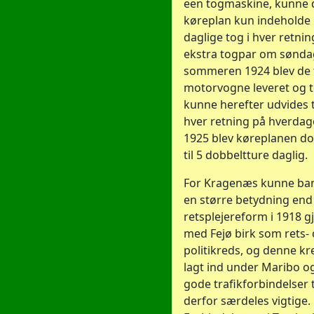
een togmaskine, kunne 
køreplan kun indeholde
daglige tog i hver retnin
ekstra togpar om søndag
sommeren 1924 blev de 
motorvogne leveret og
kunne herefter udvides til
hver retning på hverdag
1925 blev køreplanen do
til 5 dobbeltture daglig.
For Kragenæs kunne ban
en større betydning end 
retsplejereform i 1918 g
med Fejø birk som rets-
politikreds, og denne kr
lagt ind under Maribo o
gode trafikforbindelser 
derfor særdeles vigtige.