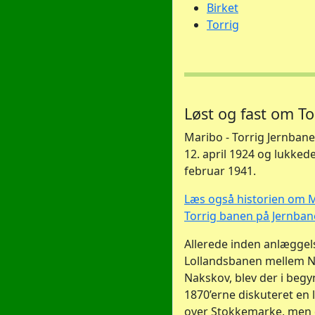
Birket
Torrig
Løst og fast om T
Maribo - Torrig Jernban
12. april 1924 og lukked
februar 1941.
Læs også historien om M
Torrig banen på Jernban
Allerede inden anlæggel
Lollandsbanen mellem N
Nakskov, blev der i begy
1870’erne diskuteret en l
over Stokkemarke, men 