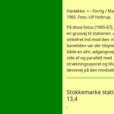
Havløkke. <---Torrig / Mar
1965. Foto. Ulf Holtrup.
På disse fotos (1965-67),
en grusvej til stationen
vinkelret ind mod den- m
banetiden var der tilsy
både en alm. adgangsve
side af og parallelt med
strækningssporet og til
læssevej på den modsatt
Stokkemarke stati
13,4