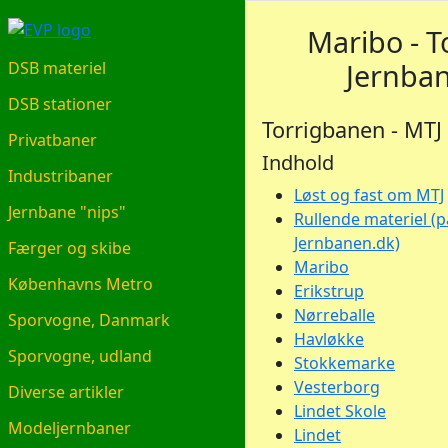
EVP.DK
Maribo - T
Jernba
DSB materiel
DSB stationer
Torrigbanen - MTJ
Privatbaner
Indhold
Industribaner
Løst og fast om MTJ
Jernbane "nips"
Rullende materiel (p
Jernbanen.dk)
Færger og skibe
Maribo
Københavns Metro
Erikstrup
Nørreballe
Sporvogne, Danmark
Havløkke
Sporvogne, udland
Stokkemarke
Vesterborg
Diverse artikler
Lindet Skole
Modeljernbaner
Lindet