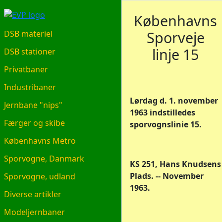
EVP.DK
Københavns
Sporveje
DSB materiel
linje 15
DSB stationer
Privatbaner
Industribaner
Lørdag d. 1. november
Jernbane "nips"
1963 indstilledes
Færger og skibe
sporvognslinie 15.
Københavns Metro
Sporvogne, Danmark
KS 251, Hans Knudsens
Plads. -- November
Sporvogne, udland
1963.
Diverse artikler
Modeljernbaner