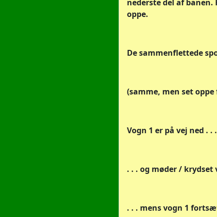
nederste del af banen.
oppe.
De sammenflettede spor 
(samme, men set oppe fra
Vogn 1 er på vej ned . . .
. . . og møder / krydset v
. . . mens vogn 1 forts