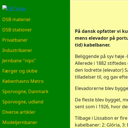
EVP.DK
DSB materiel
DSB stationer
På dansk opfatter vi k
mens elevador på portu
Privatbaner
tid) kabelbaner.
Industribaner
Beliggende på syv høje -
Jernbane "nips"
Allerede i 1882 stiftede
den lodrette (elevator) S
Færger og skibe
tilladelser til, og gav e
Københavns Metro
Elevadorerne blev bygge
Sporvogne, Danmark
De fleste blev bygget, m
Sporvogne, udland
sent som i 1926, hvor de
Diverse artikler
Tilbage i Lissabon er fir
Modeljernbaner
kabelbaner: 2: Glória, 3: 