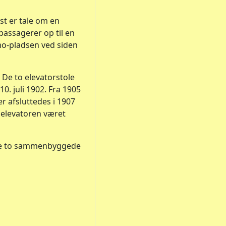
st er tale om en
passagerer op til en
mo-pladsen ved siden
. De to elevatorstole
0. juli 1902. Fra 1905
r afsluttedes i 1907
 elevatoren været
f de to sammenbyggede