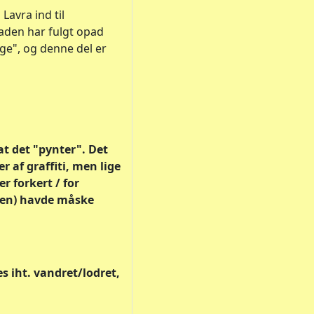
Lavra ind til
gaden har fulgt opad
ge", og denne del er
t det "pynter". Det
r af graffiti, men lige
r forkert / for
ten) havde måske
s iht. vandret/lodret,