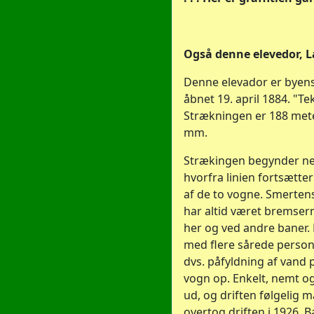
Også denne elevedor, 
Denne elevador er byens
åbnet 19. april 1884. "T
Strækningen er 188 mete
mm.
Strækingen begynder ne
hvorfra linien fortsætte
af de to vogne. Smertens
har altid været bremserne
her og ved andre baner.
med flere sårede persone
dvs. påfyldning af vand 
vogn op. Enkelt, nemt og 
ud, og driften følgelig må
overtog driften i 1926.