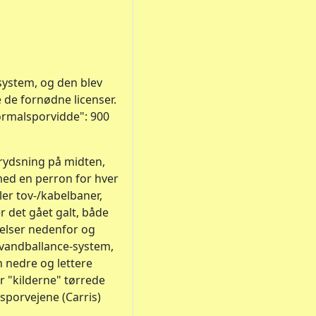
system, og den blev
 de fornødne licenser.
ormalsporvidde": 900
rydsning på midten,
 med en perron for hver
er tov-/kabelbaner,
r det gået galt, både
gelser nedenfor og
 vandballance-system,
 nedre og lettere
år "kilderne" tørrede
g sporvejene (Carris)