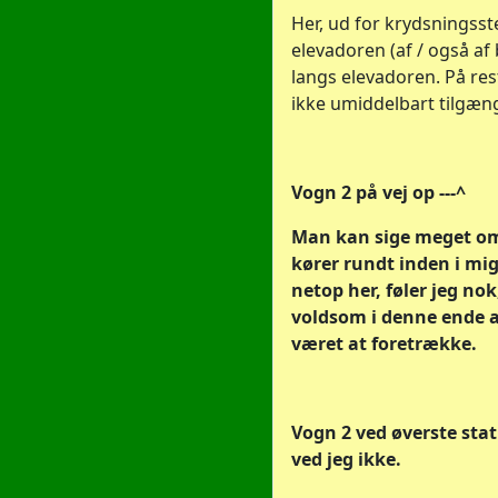
Her, ud for krydsningsste
elevadoren (af / også af
langs elevadoren. På res
ikke umiddelbart tilgæng
Vogn 2 på vej op ---^
Man kan sige meget om 
kører rundt inden i mig,
netop her, føler jeg nok
voldsom i denne ende a
været at foretrække.
Vogn 2 ved øverste stat
ved jeg ikke.