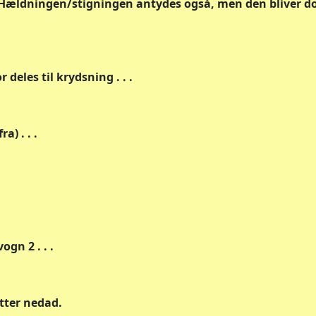
 Hældningen/stigningen antydes også, men den bliver do
deles til krydsning . . .
) . . .
ogn 2 . . .
ætter nedad.