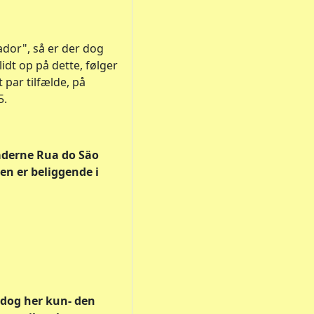
dor", så er der dog
lidt op på dette, følger
 par tilfælde, på
5.
gaderne Rua do Säo
en er beliggende i
 -dog her kun- den