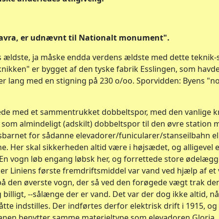
Lavra, er udnævnt til Nationalt monument".
 ældste, ja måske endda verdens ældste med dette teknik-
eknikken" er bygget af den tyske fabrik Esslingen, som havde
r lang med en stigning på 230 o/oo. Sporvidden: Byens "n
de med et sammentrukket dobbeltspor, med den vanlige k
r som almindeligt (adskilt) dobbeltspor til den øvre station
barnet for sådanne elevadorer/funicularer/stanseilbahn ell
. Her skal sikkerheden altid være i højsædet, og alligevel e
 En vogn løb engang løbsk her, og forrettede store ødelæg
r Liniens første fremdriftsmiddel var vand ved hjælp af et
på den øverste vogn, der så ved den forøgede vægt trak den
billigt, --sålænge der er vand. Det var der dog ikke altid, n
tte indstilles. Der indførtes derfor elektrisk drift i 1915, o
 Banen benytter samme materieltype som elevadoren Gloria.