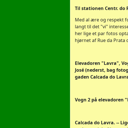
Til stationen Centr. do 
Med al ære og respekt f
langt til det "vi" intere
her lige et par fotos opt
hjørnet af Rue da Prata o
Elevadoren "Lavra", Vo
José (nederst, bag foto
gaden Calcada do Lavr
Vogn 2 på elevadoren "L
Calcada do Lavra. -- Li