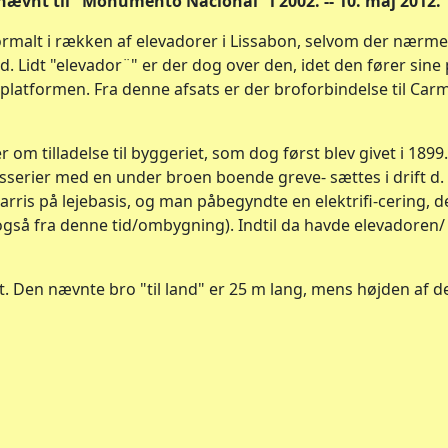
nævnt til "Monumento Nacional" i 2002. -- 10. maj 2012.
rmalt i rækken af elevadorer i Lissabon, selvom der nærme
d. Lidt "elevador¨" er der dog over den, idet den fører sine 
platformen. Fra denne afsats er der broforbindelse til Car
r om tilladelse til byggeriet, som dog først blev givet i 1899
sserier med en under broen boende greve- sættes i drift d. 1
rris på lejebasis, og man påbegyndte en elektrifi-cering, de
gså fra denne tid/ombygning). Indtil da havde elevadoren/
elt. Den nævnte bro "til land" er 25 m lang, mens højden a