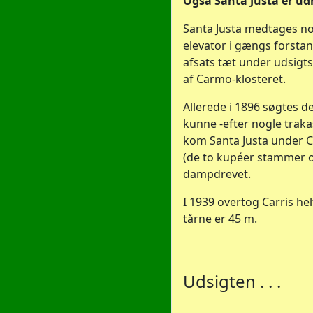
Også Santa Justa er ud
Santa Justa medtages no
elevator i gængs forstan
afsats tæt under udsigts
af Carmo-klosteret.
Allerede i 1896 søgtes de
kunne -efter nogle traka
kom Santa Justa under Ca
(de to kupéer stammer o
dampdrevet.
I 1939 overtog Carris h
tårne er 45 m.
Udsigten . . .