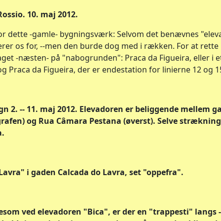
Rossio. 10. maj 2012.
or dette -gamle- bygningsværk: Selvom det benævnes "eleva
sserer os for, --men den burde dog med i rækken. For at rette 
aget -næsten- på "nabogrunden": Praca da Figueira, eller i et
g Praca da Figueira, der er endestation for linierne 12 og 1
gn 2. -- 11. maj 2012. Elevadoren er beliggende mellem 
grafen) og Rua Câmara Pestana (øverst). Selve strækning
a.
avra" i gaden Calcada do Lavra, set "oppefra".
gesom ved elevadoren "Bica", er der en "trappesti" langs