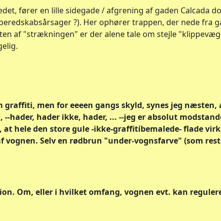
det, fører en lille sidegade / afgrening af gaden Calcada do 
 beredskabsårsager ?). Her ophører trappen, der nede fra 
ten af "strækningen" er der alene tale om stejle "klippevæg
elig.
graffiti, men for eeeen gangs skyld, synes jeg næsten, a
 --hader, hader ikke, hader, ... --jeg er absolut modstande
, at hele den store gule -ikke-graffitíbemalede- flade virke
f vognen. Selv en rødbrun "under-vognsfarve" (som res
ion. Om, eller i hvilket omfang, vognen evt. kan regulere