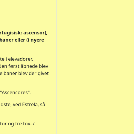
tugisisk: ascensor),
ner eller (i nyere
e i elevadorer.
 Den først åbnede blev
belbaner blev der givet
 "Ascencores".
ste, ved Estrela, så
tor og tre tov- /