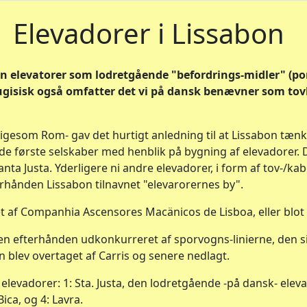
Elevadorer i Lissabon
un elevatorer som lodretgående "befordrings-midler" (por
gisisk også omfatter det vi på dansk benævner som tovba
ligesom Rom- gav det hurtigt anledning til at Lissabon tænkt
s de første selskaber med henblik på bygning af elevadorer.
anta Justa. Yderligere ni andre elevadorer, i form af tov-/ka
fterhånden Lissabon tilnavnet "elevarorernes by".
t af Companhia Ascensores Macänicos de Lisboa, eller blot
en efterhånden udkonkurreret af sporvogns-linierne, den sid
n blev overtaget af Carris og senere nedlagt.
e elevadorer: 1: Sta. Justa, den lodretgående -på dansk- eleva
Bica, og 4: Lavra.