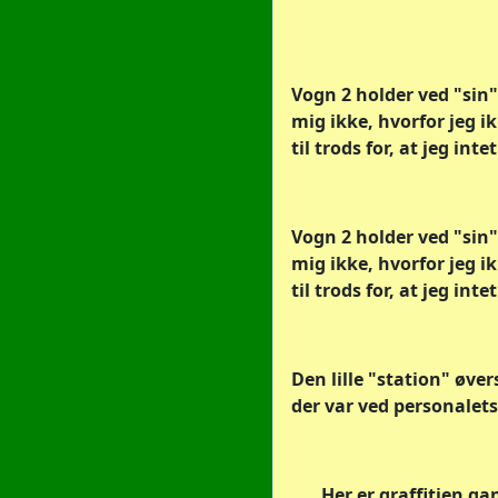
Vogn 2 holder ved "sin"
mig ikke, hvorfor jeg ik
til trods for, at jeg int
Vogn 2 holder ved "sin"
mig ikke, hvorfor jeg ik
til trods for, at jeg int
Den lille "station" øve
der var ved personalets 
. . . Her er graffitien g