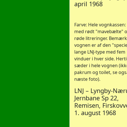
april 1968
Farve: Hele vognkassen: 
med rødt "mavebælte" 
røde litreringer. Bemærk
vognen er af den "specie
lange LNJ-type med fem
vinduer i hver side. Herti
sæder i hele vognen (ikk
pakrum og toilet, se ogs
næste foto).
LNJ – Lyngby-Næ
Jernbane Sp 22,
Remisen, Firskovve
1. august 1968