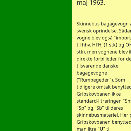
maj 1963.
Skinnebus bagagevogn 
svensk oprindelse. Såd
vogne blev også "import
til hhv. HFHJ (1 stk) og O
stk), men vognene blev 
direkte forbilleder for d
tilsvarende danske
bagagevogne
("Rumpegeder"). Som
tidligere omtalt benytte
Gribskovbanen ikke
standard-litreringen "Sm
"Sp" og "Sb" til deres
skinnebusmateriel. Her 
Gribskovbanen benytte
man litra "U" til