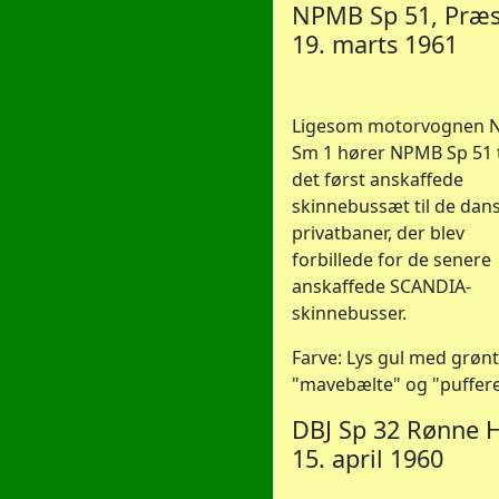
NPMB Sp 51, Præs
19. marts 1961
Ligesom motorvognen
Sm 1 hører NPMB Sp 51 t
det først anskaffede
skinnebussæt til de dan
privatbaner, der blev
forbillede for de senere
anskaffede SCANDIA-
skinnebusser.
Farve: Lys gul med grønt
"mavebælte" og "puffere
DBJ Sp 32 Rønne H
15. april 1960