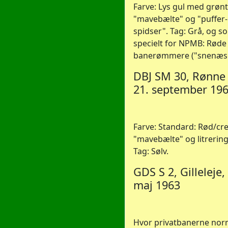
Farve: Lys gul med grønt
"mavebælte" og "puffer-
spidser". Tag: Grå, og s
specielt for NPMB: Røde
banerømmere ("snenæse
DBJ SM 30, Rønne
21. september 19
Farve: Standard: Rød/c
"mavebælte" og litrering
Tag: Sølv.
GDS S 2, Gilleleje,
maj 1963
Hvor privatbanerne nor