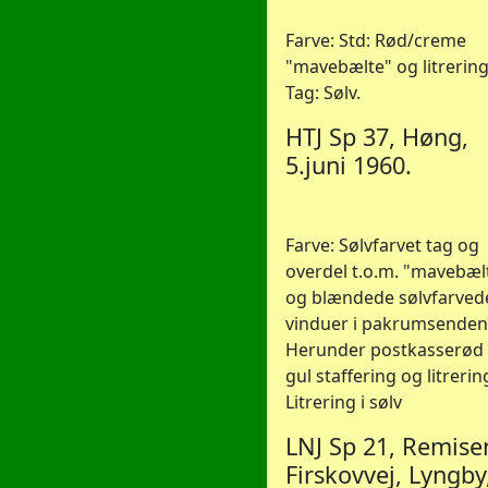
Farve: Std: Rød/creme
"mavebælte" og litrering
Tag: Sølv.
HTJ Sp 37, Høng,
5.juni 1960.
Farve: Sølvfarvet tag og
overdel t.o.m. "mavebæl
og blændede sølvfarved
vinduer i pakrumsenden
Herunder postkasserød
gul staffering og litrerin
Litrering i sølv
LNJ Sp 21, Remise
Firskovvej, Lyngby,