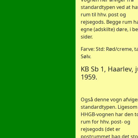
standardtypen ved at ha
rum til hhv. post og
rejsegods. Begge rum h
egne (adskilte) døre, i b
sider.
Farve: Std: Rød/creme, t
Sølv.
KB Sb 1, Haarlev, j
1959.
Også denne vogn afviger
standardtypen. Ligesom
HHGB-vognen har den t
rum for hhv. post- og
rejsegods (det er
postrummet bag det sto