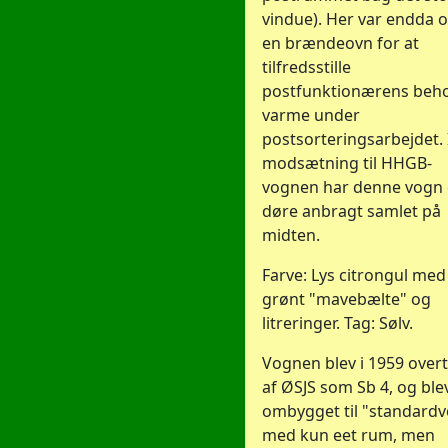
vindue). Her var endda 
en brændeovn for at
tilfredsstille
postfunktionærens beho
varme under
postsorteringsarbejdet. 
modsætning til HHGB-
vognen har denne vogn 
døre anbragt samlet på
midten.
Farve: Lys citrongul med
grønt "mavebælte" og
litreringer. Tag: Sølv.
Vognen blev i 1959 over
af ØSJS som Sb 4, og ble
ombygget til "standard
med kun eet rum, men