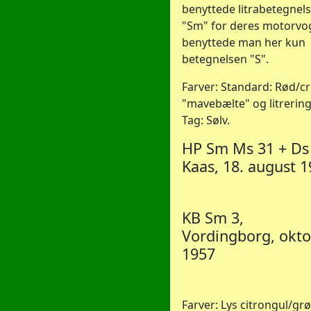
benyttede litrabetegnel
"Sm" for deres motorvo
benyttede man her kun
betegnelsen "S".
Farver: Standard: Rød/c
"mavebælte" og litrering
Tag: Sølv.
HP Sm Ms 31 + Ds
Kaas, 18. august 
KB Sm 3,
Vordingborg, okt
1957
Farver: Lys citrongul/gr