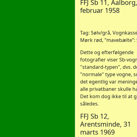
FFJ Sb 11, Aalborg
februar 1958
Tag: Sølv/grå, Vognkasse
Mørk rød, ”mavebælte”: 
Dette og efterfølgende
fotografier viser Sb-vog
"standard-typen", dvs. 
"normale" type vogne, 
det egentlig var meninge
alle privatbaner skulle h
Det kom dog ikke til at 
således.
FFJ Sb 12,
Arentsminde, 31
marts 1969