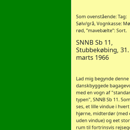
Som ovenstående: Tag:
Sølv/grå, Vognkasse: M
rød, ”mavebælte”: Sort.
SNNB Sb 11,
Stubbekøbing, 31.
marts 1966
Lad mig begynde denne 
danskbyggede bagagev
med en vogn af "standa
typen", SNNB Sb 11. Som
ses, et lille vindue i hvert
hjørne, midterdør (med e
uden vindue) og eet stor
rum til fortrinsvis rejse