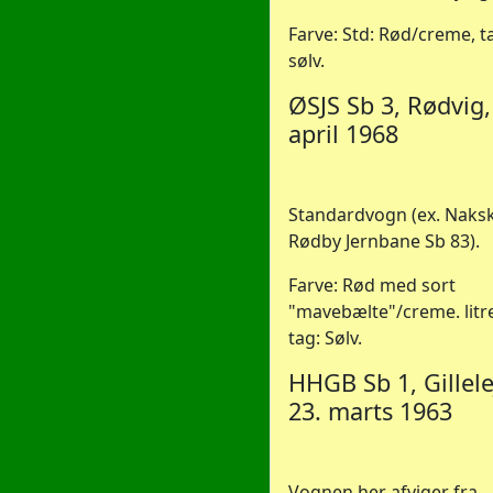
Farve: Std: Rød/creme, t
sølv.
ØSJS Sb 3, Rødvig,
april 1968
Standardvogn (ex. Naks
Rødby Jernbane Sb 83).
Farve: Rød med sort
"mavebælte"/creme. litr
tag: Sølv.
HHGB Sb 1, Gillele
23. marts 1963
Vognen her afviger fra