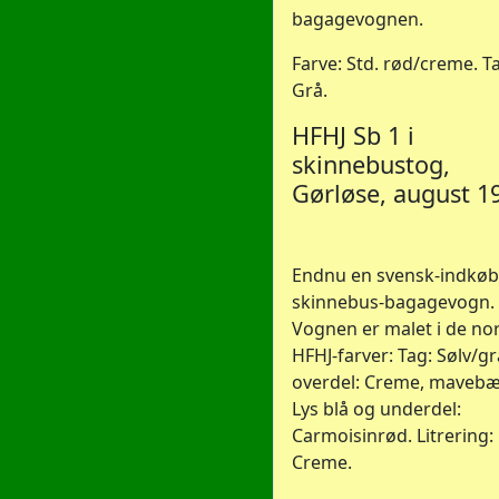
bagagevognen.
Farve: Std. rød/creme. T
Grå.
HFHJ Sb 1 i
skinnebustog,
Gørløse, august 1
Endnu en svensk-indkøb
skinnebus-bagagevogn.
Vognen er malet i de no
HFHJ-farver: Tag: Sølv/gr
overdel: Creme, mavebæ
Lys blå og underdel:
Carmoisinrød. Litrering:
Creme.