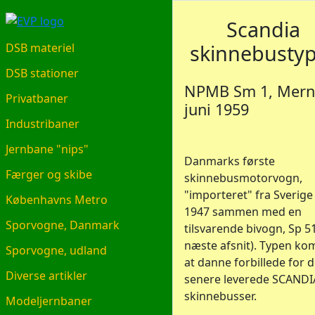
EVP.DK
Scandia
skinnebusty
DSB materiel
DSB stationer
NPMB Sm 1, Mern
Privatbaner
juni 1959
Industribaner
Jernbane "nips"
Danmarks første
Færger og skibe
skinnebusmotorvogn,
"importeret" fra Sverige 
Københavns Metro
1947 sammen med en
Sporvogne, Danmark
tilsvarende bivogn, Sp 51
næste afsnit). Typen kom
Sporvogne, udland
at danne forbillede for 
Diverse artikler
senere leverede SCANDI
skinnebusser.
Modeljernbaner