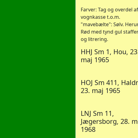
Farver: Tag og overdel a
vognkasse t.o.m.
"mavebælte": Sølv. Heru
Rød med tynd gul staffe
og litrering.
HHJ Sm 1, Hou, 23
maj 1965
HOJ Sm 411, Hald
23. maj 1965
LNJ Sm 11,
Jægersborg, 28. m
1968