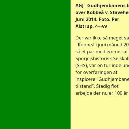
AGJ - Gudhjembanens 
over Kobbeå v. Stavehøl.
Juni 2014. Foto. Per
Alstrup. ^---vv
Der var ikke så meget v
i Kobbeå i juni måned 20
så et par medlemmer af
Sporjejshistorisk Selska
(SHS), var en tur inde u
for overføringen at
inspicere "Gudhjemban
tilstand". Stadig flot
arbejde der nu er 100 år !