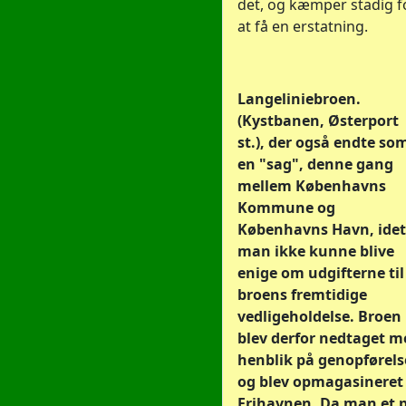
det, og kæmper stadig f
at få en erstatning.
Langeliniebroen.
(Kystbanen, Østerport
st.), der også endte so
en "sag", denne gang
mellem Københavns
Kommune og
Københavns Havn, idet
man ikke kunne blive
enige om udgifterne til
broens fremtidige
vedligeholdelse. Broen
blev derfor nedtaget m
henblik på genopførels
og blev opmagasineret 
Frihavnen. Da man et 