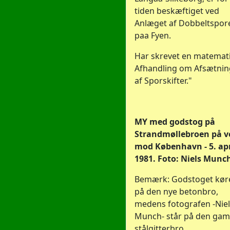
tiden beskæftiget ved
Anlæget af Dobbeltspor
paa Fyen.
Har skrevet en matemat
Afhandling om Afsætnin
af Sporskifter."
MY med godstog på
Strandmøllebroen på v
mod København - 5. apr
1981. Foto: Niels Munc
Bemærk: Godstoget kør
på den nye betonbro,
medens fotografen -Niel
Munch- står på den gam
stålgitterbro.