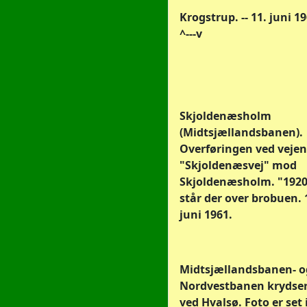
Krogstrup. -- 11. juni 19
^---v
Skjoldenæsholm
(Midtsjællandsbanen).
Overføringen ved vejen
"Skjoldenæsvej" mod
Skjoldenæsholm. "192
står der over brobuen. 
juni 1961.
Midtsjællandsbanen- o
Nordvestbanen krydse
ved Hvalsø. Foto er set 