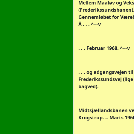
Mellem Maaløv og Vek
(Frederikssundsbanen)
Gennemløbet for Være
Å . . . ^---v
. . . Februar 1968. ^---v
. . . og adgangsvejen til
Frederikssundsvej (lige
bagved).
Midtsjællandsbanen v
Krogstrup. -- Marts 196