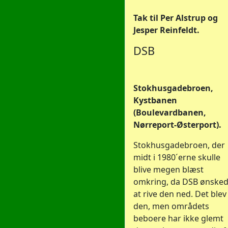
Tak til Per Alstrup og
Jesper Reinfeldt.
DSB
Stokhusgadebroen,
Kystbanen
(Boulevardbanen,
Nørreport-Østerport).
Stokhusgadebroen, der
midt i 1980´erne skulle
blive megen blæst
omkring, da DSB ønske
at rive den ned. Det blev
den, men områdets
beboere har ikke glemt