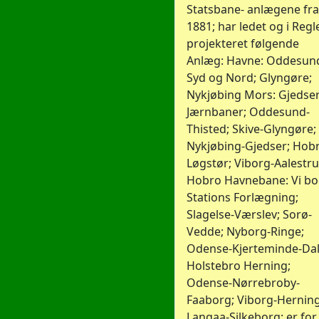
Statsbane- anlægene fra
1881; har ledet og i Regl
projekteret følgende
Anlæg: Havne: Oddesun
Syd og Nord; Glyngøre;
Nykjøbing Mors: Gjedser
Jærnbaner; Oddesund-
Thisted; Skive-Glyngøre;
Nykjøbing-Gjedser; Hob
Løgstør; Viborg-Aalestru
Hobro Havnebane: Vi bo
Stations Forlægning;
Slagelse-Værslev; Sorø-
Vedde; Nyborg-Ringe;
Odense-Kjerteminde-Dal
Holstebro Herning;
Odense-Nørrebroby-
Faaborg; Viborg-Herning
Langaa-Silkeborg; er for