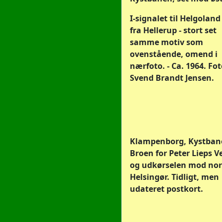
I-signalet til Helgoland
fra Hellerup - stort set
samme motiv som
ovenstående, omend i
nærfoto. - Ca. 1964. Fot
Svend Brandt Jensen.
Klampenborg, Kystban
Broen for Peter Lieps V
og udkørselen mod nor
Helsingør. Tidligt, men
udateret postkort.