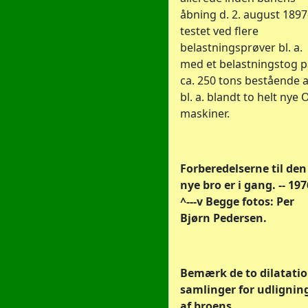
åbning d. 2. august 1897
testet ved flere
belastningsprøver bl. a.
med et belastningstog p
ca. 250 tons bestående a
bl. a. blandt to helt nye 
maskiner.
Forberedelserne til den
nye bro er i gang. -- 197
^---v Begge fotos: Per
Bjørn Pedersen.
Bemærk de to dilatatio
samlinger for udlignin
af broens