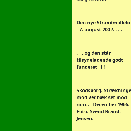
Den nye Strandmollebro
- 7. august 2002. . . .
. . . og den står
tilsyneladende godt
funderet ! ! !
Skodsborg. Strækning
mod Vedbæk set mod
nord. - December 1966.
Foto: Svend Brandt
Jensen.