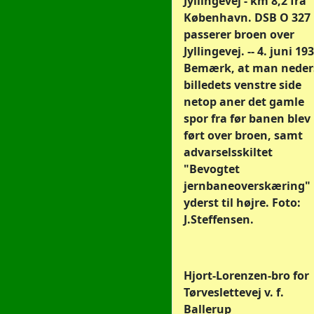
Jyllingevej - km 8,2 fra
København. DSB O 327
passerer broen over
Jyllingevej. -- 4. juni 19
Bemærk, at man neders
billedets venstre side
netop aner det gamle
spor fra før banen blev
ført over broen, samt
advarselsskiltet
"Bevogtet
jernbaneoverskæring"
yderst til højre. Foto:
J.Steffensen.
Hjort-Lorenzen-bro for
Tørveslettevej v. f.
Ballerup