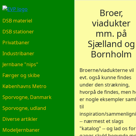
EVP.DK
Broer,
viadukter
DSB materiel
mm. på
DSB stationer
Sjælland og
Privatbaner
Bornholm
Industribaner
Jernbane "nips"
Broerne/viadukterne vil
Færger og skibe
evt. også kunne findes
under den strækning,
Københavns Metro
hvorpå de findes, men h
Sporvogne, Danmark
er nogle eksempler saml
til
Sporvogne, udland
inspiration/sammenlign
Diverse artikler
-- nærmest et slags
"katalog" -- og lad os fo
Modeljernbaner
gangs skyld begynde m