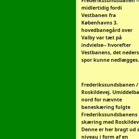
Frederikssundsbanen -
midlertidig fordi
Vestbanen fra
Københavns 3.
hovedbanegård over
Valby var tæt på
indvielse-- hvorefter
Vestbanens, det neders
spor kunne nedlægges
Frederikssundsbanen /
Roskildevej. Umiddelba
nord for nævnte
baneskæring fulgte
Frederikssundsbanens
skæring med Roskildev
Denne er her bragt ud 
niveau i form af en