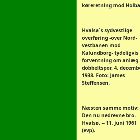
køreretning mod Holb
Hvalsø´s sydvestlige
overføring -over Nord-
vestbanen mod
Kalundborg- tydeligvis 
forventning om anlæg 
dobbeltspor. 4. decemb
1938. Foto: James
Steffensen.
Næsten samme motiv:
Den nu nedrevne bro.
Hvalsø. -- 11. juni 1961
(evp).