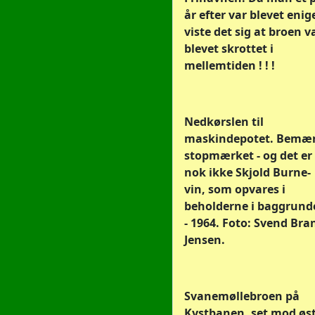
år efter var blevet enig
viste det sig at broen v
blevet skrottet i
mellemtiden ! ! !
Nedkørslen til
maskindepotet. Bemæ
stopmærket - og det er
nok ikke Skjold Burne-
vin, som opvares i
beholderne i baggrund
- 1964. Foto: Svend Bra
Jensen.
Svanemøllebroen på
Kystbanen, set mod øst