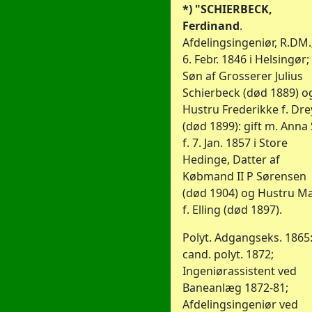
*) "SCHIERBECK,
Ferdinand
.
Afdelingsingeniør, R.DM.;
6. Febr. 1846 i Helsingør;
Søn af Grosserer Julius
Schierbeck (død 1889) o
Hustru Frederikke f. Dre
(død 1899): gift m. Anna 
f. 7. Jan. 1857 i Store
Hedinge, Datter af
Købmand II P Sørensen
(død 1904) og Hustru Ma
f. Elling (død 1897).
Polyt. Adgangseks. 1865
cand. polyt. 1872;
Ingeniørassistent ved
Baneanlæg 1872-81;
Afdelingsingeniør ved