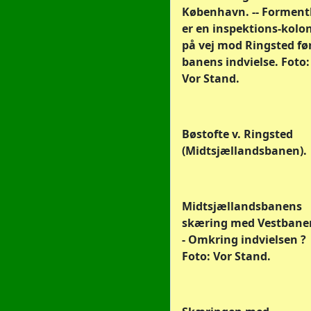
København. -- Forment
er en inspektions-kolo
på vej mod Ringsted fø
banens indvielse. Foto:
Vor Stand.
Bøstofte v. Ringsted
(Midtsjællandsbanen).
Midtsjællandsbanens
skæring med Vestbanen
- Omkring indvielsen ?
Foto: Vor Stand.