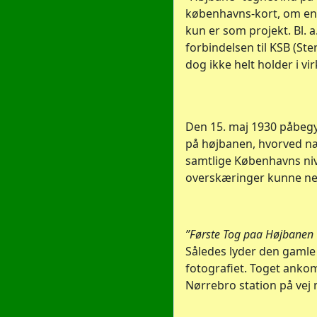
københavns-kort, om en
kun er som projekt. Bl. a
forbindelsen til KSB (Ste
dog ikke helt holder i vi
Den 15. maj 1930 påbegy
på højbanen, hvorved n
samtlige Københavns ni
overskæringer kunne n
”Første Tog paa Højbanen 
Således lyder den gamle
fotografiet. Toget ankom
Nørrebro station på vej