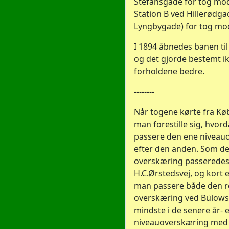
Stefansgade for tog mo
Station B ved Hillerødg
Lyngbygade) for tog mo
I 1894 åbnedes banen til
og det gjorde bestemt i
forholdene bedre.
--------
Når togene kørte fra K
man forestille sig, hvor
passere den ene niveau
efter den anden. Som de
overskæring passerede
H.C.Ørstedsvej, og kort 
man passere både den re
overskæring ved Bülowsv
mindste i de senere år- 
niveauoverskæring med 