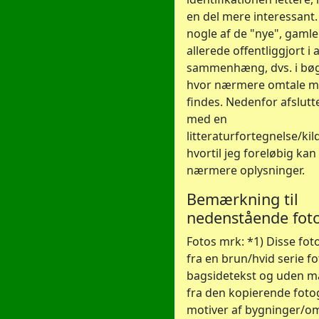
en del mere interessant
nogle af de "nye", gamle
allerede offentliggjort i
sammenhæng, dvs. i bøge
hvor nærmere omtale m
findes. Nedenfor afslutte
med en
litteraturfortegnelse/kil
hvortil jeg foreløbig kan
nærmere oplysninger.
Bemærkning til
nedenstående fot
Fotos mrk: *1) Disse fo
fra en brun/hvid serie fo
bagsidetekst og uden m
fra den kopierende fotog
motiver af bygninger/o