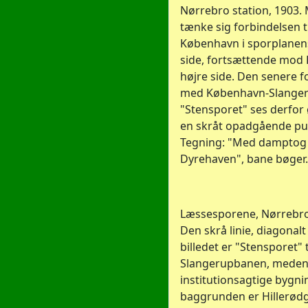
Nørrebro station, 1903
tænke sig forbindelsen ti
København i sporplanen
side, fortsættende mod 
højre side. Den senere f
med København-Slanger
"Stensporet" ses derfor
en skråt opadgående pun
Tegning: "Med damptog t
Dyrehaven", bane bøger.
Læssesporene, Nørrebro 
Den skrå linie, diagona
billedet er "Stensporet" t
Slangerupbanen, meden
institutionsagtige bygnin
baggrunden er Hillerødg