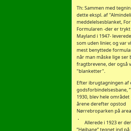
Th: Sammen med tegnin
dette ekspl. af "Almindel
meddelelsesblanket, For
Formularen -der er trykt
Mayland i 1947- levered
som uden linier, og var v
mest benyttede formula
når man måske lige ser b
fragtbrevene, der også 
"blanketter".
Efter ibrugtagningen af
godsforbindelsesbane, ”
1930, blev hele området 
årene derefter opstod
Nørrebroparken på areal
Allerede i 1923 er de
”Højbane” tegnet ind på 