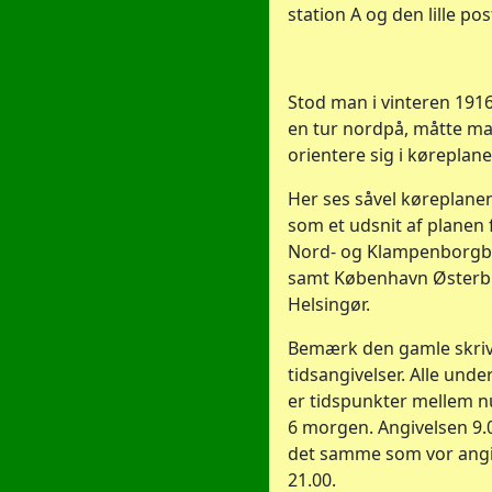
station A og den lille po
Stod man i vinteren 1916
en tur nordpå, måtte man
orientere sig i køreplane
Her ses såvel køreplane
som et udsnit af planen 
Nord- og Klampenborg
samt København Østerbr
Helsingør.
Bemærk den gamle skri
tidsangivelser. Alle unde
er tidspunkter mellem nut
6 morgen. Angivelsen 9.
det samme som vor angiv
21.00.