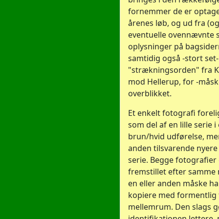
fornemmer de er optag
årenes løb, og ud fra (o
eventuelle ovennævnte
oplysninger på bagside
samtidig også -stort set- 
"strækningsorden" fra 
mod Hellerup, for -måske
overblikket.
Et enkelt fotografi forel
som del af en lille serie
brun/hvid udførelse, me
anden tilsvarende nyere
serie. Begge fotografier 
fremstillet efter samme 
en eller anden måske ha
kopiere med formentlig f
mellemrum. Den slags g
identifikationen lettere