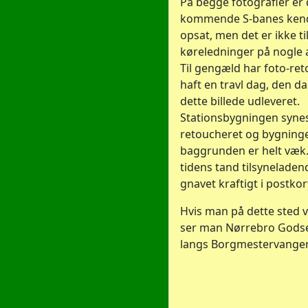
På begge fotografier er
kommende S-banes ken
opsat, men det er ikke til
køreledninger på nogle a
Til gengæld har foto-ret
haft en travl dag, den da
dette billede udleveret.
Stationsbygningen synes
retoucheret og bygninge
baggrunden er helt væk.
tidens tand tilsynelade
gnavet kraftigt i postkor
Hvis man på dette sted 
ser man Nørrebro Gods
langs Borgmestervange