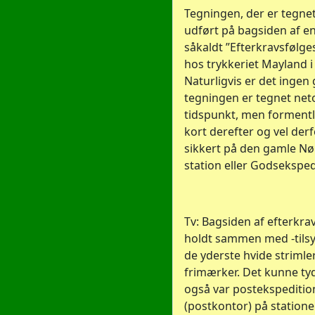
Tegningen, der er tegnet
udført på bagsiden af e
såkaldt ”Efterkravsfølge
hos trykkeriet Mayland i
Naturligvis er det ingen g
tegningen er tegnet net
tidspunkt, men formentl
kort derefter og vel der
sikkert på den gamle N
station eller Godseksped
Tv: Bagsiden af efterkra
holdt sammen med -tils
de yderste hvide strimler
frimærker. Det kunne tyd
også var postekspeditio
(postkontor) på statione