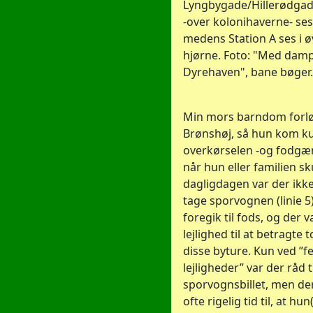
Lyngbygade/Hillerødgade
-over kolonihaverne- ses
medens Station A ses i ø
hjørne. Foto: "Med damp
Dyrehaven", bane bøger.
Min mors barndom forløb
Brønshøj, så hun kom kun
overkørselen -og fodgæ
når hun eller familien skul
dagligdagen var der ikke 
tage sporvognen (linie 5)
foregik til fods, og der v
lejlighed til at betragte
disse byture. Kun ved ”fe
lejligheder” var der råd t
sporvognsbillet, men der
ofte rigelig tid til, at h