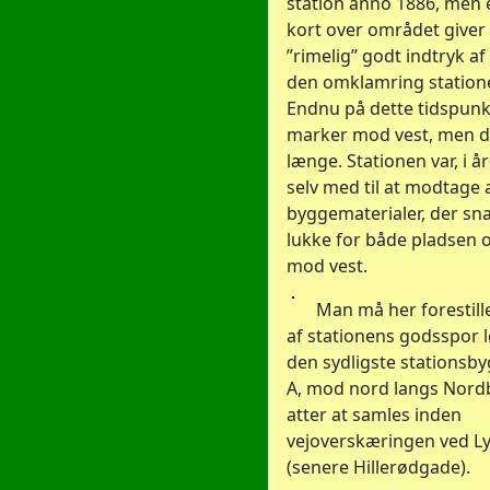
station anno 1886, men 
kort over området giver 
”rimelig” godt indtryk a
den omklamring statione
Endnu på dette tidspunk
marker mod vest, men de
længe. Stationen var, i å
selv med til at modtage a
byggematerialer, der sna
lukke for både pladsen 
mod vest.
Man må her forestille
af stationens godsspor 
den sydligste stationsby
A, mod nord langs Nord
atter at samles inden
vejoverskæringen ved 
(senere Hillerødgade).