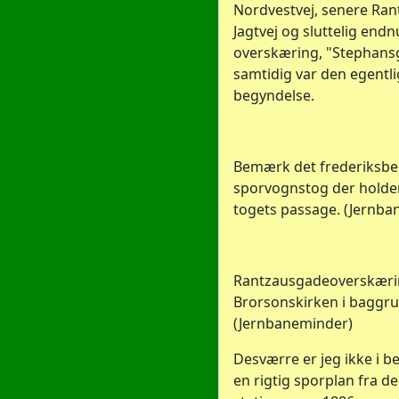
Nordvestvej, senere Ra
Jagtvej og sluttelig endn
overskæring, "Stephans
samtidig var den egentli
begyndelse.
Bemærk det frederiksbe
sporvognstog der holder
togets passage. (Jernba
Rantzausgadeoverskær
Brorsonskirken i baggr
(Jernbaneminder)
Desværre er jeg ikke i b
en rigtig sporplan fra d