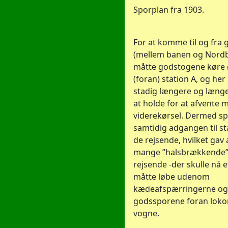
Sporplan fra 1903.
For at komme til og fra
(mellem banen og Nord
måtte godstogene køre
(foran) station A, og he
stadig længere og længer
at holde for at afvente 
viderekørsel. Dermed s
samtidig adgangen til st
de rejsende, hvilket gav 
mange ”halsbrækkende” 
rejsende -der skulle nå 
måtte løbe udenom
kædeafspærringerne og
godssporene foran loko
vogne.