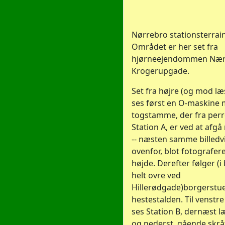
Nørrebro stationsterrain
Området er her set fra
hjørneejendommen Næ
Krogerupgade.
Set fra højre (og mod l
ses først en O-maskine
togstamme, der fra per
Station A, er ved at afg
-- næsten samme billedv
ovenfor, blot fotograferet
højde. Derefter følger (
helt ovre ved
Hillerødgade)borgerstu
hestestalden. Til venstr
ses Station B, dernæst 
og nederst, gående skr