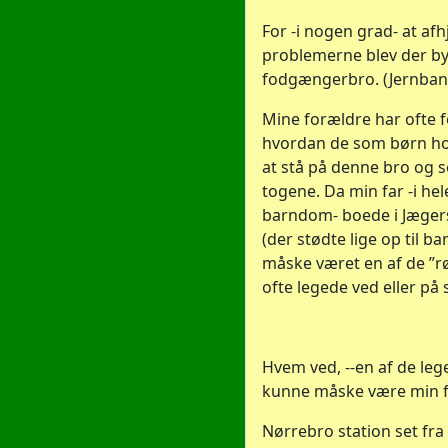
For -i nogen grad- at af
problemerne blev der b
fodgængerbro. (Jernba
Mine forældre har ofte f
hvordan de som børn ho
at stå på denne bro og 
togene. Da min far -i hel
barndom- boede i Jæge
(der stødte lige op til b
måske været en af de ”r
ofte legede ved eller på
Hvem ved, --en af de le
kunne måske være min f
Nørrebro station set fra