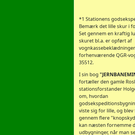
*1 Stationens godsekspe
Bemærk det lille skur i 
Set gennem en kraftig lup
skuret bl.a. er opført af
vognkassebeklædningen 
forhenværende QGR-vog
35512.
I sin bog
"JERNBANEMI
fortæller den gamle Rosk
stationsforstander Holg
om, hvordan
godsekspeditionsbygnin
viste sig for lille, og ble
gennem flere "knopskyd
kan næsten fornemme d
udbygninger, når man se