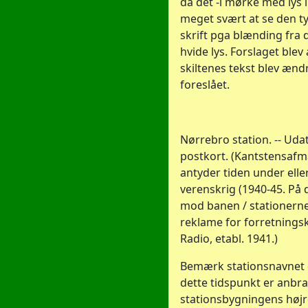
da det -i mørke med lys i 
meget svært at se den t
skrift pga blænding fra
hvide lys. Forslaget blev
skiltenes tekst blev æn
foreslået.
Nørrebro station. -- Uda
postkort. (Kantstensaf
antyder tiden under eller 
verenskrig (1940-45. På 
mod banen / stationerne
reklame for forretnings
Radio, etabl. 1941.)
Bemærk stationsnavnet d
dette tidspunkt er anbra
stationsbygningens højr