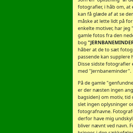
fotografier, i håb om, a
kan få glæde af at se de
måske at lette lidt på fo
enkelte motiver, har jeg 
gamle fotos fra den ned
bog
"JERNBANEMINDE
håber at de to sæt fotog
passende kan supplere 
Disse sidste fotografier
med "Jernbaneminder".
På de gamle "genfundne"
er der næsten ingen ang
bagsiden) om motiv, tid 
slet ingen oplysninger o
fotografnavne. Fotogra
derfor have mig undskyld
bliver nævnt ved navn. F
bringes i den rækkefølg