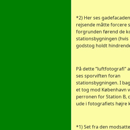
*2) Her ses gadefacaden
rejsende måtte forcere 
forgrunden førend de ko
stationsbygningen (hvis 
godstog holdt hindrende 
På dette ”luftfotografi” a
ses sporviften foran
stationsbygningen. I ba
et tog mod København ve
perronen for Station B, d
ude i fotografiets højre 
*1) Set fra den modsatte