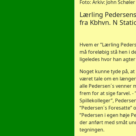
Foto: Arkiv: John Schøler
Lærling Pedersens
fra Kbhvn. N Stati
Hvem er ”Lærling Peders
må foreløbig stå hen i de
ligeledes hvor han agter 
Noget kunne tyde på, at
været tale om en længere
alle Pedersen´s venner 
frem for at sige farvel. 
Spillekolleger”, Pedersen
”Pedersen´s Foresatte” o
”Pedersen i egen høje Pe
der anført med småt un
tegningen.