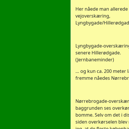
Her nåede man allerede
vejoverskæring,
Lyngbygade/Hillerødgad
Lyngbygade-overskærin
senere Hillerødgade.
(Jernbaneminder)
… og kun ca. 200 meter
fremme nåedes Nørrebr
Nørrebrogade-overskæri
baggrunden ses overkør
bomme. Selv om det i dis
siden overkørselen blev 
jeg, at de fleste køben