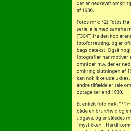
der er nedrevet omkring
af 1930.
Fotos mrk: *2) Fotos fra
serie, alle med samme 
("304") fra den kopieren
fotoforretning, og er of
bagsidetekst. Også nogle
fotografier har motiver 
områder m.v, der er ned
omkring slutningen af 1
kan nok ikke udelukkes, 
andre tilfælde er tale o
optagelser end 1930.
Et enkelt foto mrk. "*1)+
både en brun/hvid og en
udgave, og er således me
"mystikken". Hertil kom