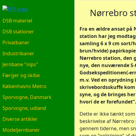
EVP.DK
Nørrebro s
DSB materiel
Fra en ældre ansat på 
DSB stationer
station har jeg modtage
Privatbaner
samling 6 x 9 cm sort/h
brun/hvide) papirkopie
Industribaner
Nørrebro station, den 
Jernbane "nips"
nye, den nuværende S-
Godsekspeditionen(-ern
Færger og skibe
m.v. Ved en oprydning 
Københavns Metro
skrivebordsskuffe kom b
syne, og de bringes her
Sporvogne, Danmark
hvori de er forefundet”
Sporvogne, udland
Dette er ikke tænkt som
Diverse artikler
beskrivelse af Nørrebro 
gennem tiderne, men sn
Modeljernbaner
som en ”oplistning” af 