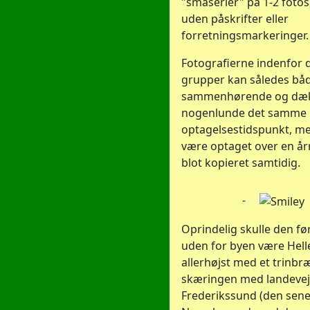
"småserier" på 1-2 fotos
uden påskrifter eller
forretningsmarkeringer.
Fotografierne indenfor 
grupper kan således bå
sammenhørende og dæ
nogenlunde det samme
optagelsestidspunkt, m
være optaget over en å
blot kopieret samtidig.
-
Oprindelig skulle den fø
uden for byen være Hell
allerhøjst med et trinbr
skæringen med landeveje
Frederikssund (den sen