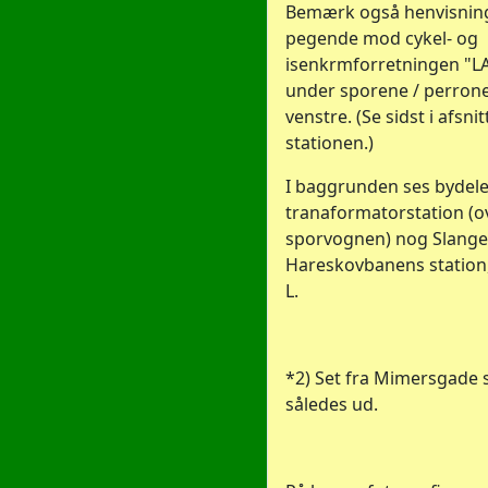
Bemærk også henvisning
pegende mod cykel- og
isenkrmforretningen "L
under sporene / perrone
venstre. (Se sidst i afsni
stationen.)
I baggrunden ses bydele
tranaformatorstation (o
sporvognen) nog Slange
Hareskovbanens station
L.
*2) Set fra Mimersgade 
således ud.