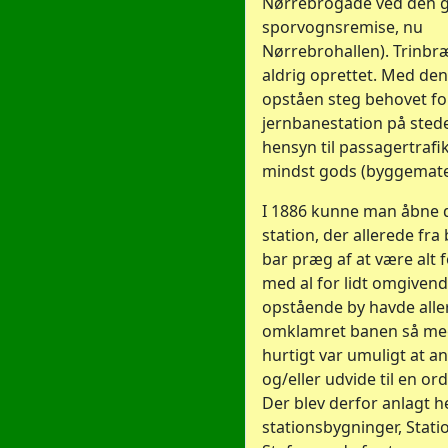
Nørrebrogade ved den 
sporvognsremise, nu
Nørrebrohallen). Trinbr
aldrig oprettet. Med den
opståen steg behovet fo
jernbanestation på sted
hensyn til passagertrafi
mindst gods (byggemater
I 1886 kunne man åbne 
station, der allerede fr
bar præg af at være alt fo
med al for lidt omgivend
opstående by havde alle
omklamret banen så meg
hurtigt var umuligt at 
og/eller udvide til en ord
Der blev derfor anlagt h
stationsbygninger, Stati