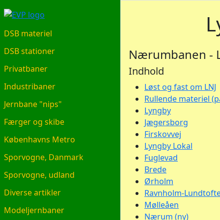
EVP.DK
L
DSB materiel
DSB stationer
Nærumbanen - 
Privatbaner
Indhold
Industribaner
Løst og fast om LNJ
Rullende materiel (
Jernbane "nips"
Lyngby
Færger og skibe
Jægersborg
Firskovvej
Københavns Metro
Lyngby Lokal
Sporvogne, Danmark
Fuglevad
Brede
Sporvogne, udland
Ørholm
Diverse artikler
Ravnholm-Lundtoft
Mølleåen
Modeljernbaner
Nærum (ny)