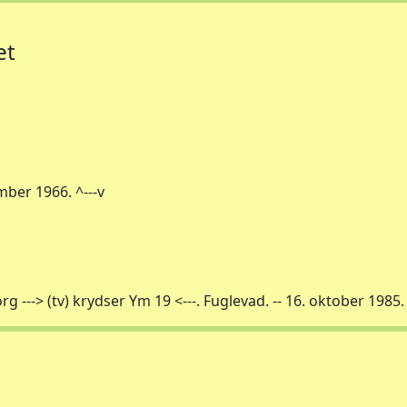
æt
mber 1966. ^---v
---> (tv) krydser Ym 19 <---. Fuglevad. -- 16. oktober 1985.