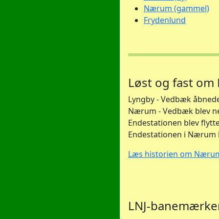
Nærum (gammel)
Frydenlund
Løst og fast 
Lyngby - Vedbæk åbnede
Nærum - Vedbæk blev ned
Endestationen blev flytt
Endestationen i Nærum b
Læs historien om Næru
LNJ-banemærke