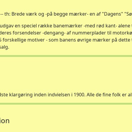
 -- th: Brede værk og -på begge mærker- en af "Dagens" "Sø
NJ udgav en speciel række banemærker -med rød kant- alene t
deres forsendelser -dengang- af nummerplader til motorkø
5 forskellige motiver - som banens øvrige mærker på dette t
salg.
dste klargøring inden indvielsen i 1900. Alle de fine folk er
ion