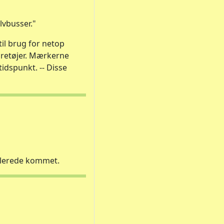
lvbusser."
il brug for netop
retøjer. Mærkerne
idspunkt. -- Disse
 allerede kommet.