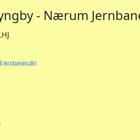
yngby - Nærum Jernban
LHJ
på Jernbanen.dk)
e