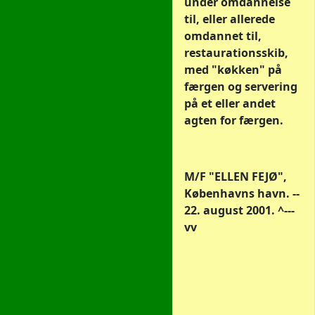
under omdannelse
til, eller allerede
omdannet til,
restaurationsskib,
med "køkken" på
færgen og servering
på et eller andet
agten for færgen.
M/F "ELLEN FEJØ",
Københavns havn. --
22. august 2001. ^---
vv