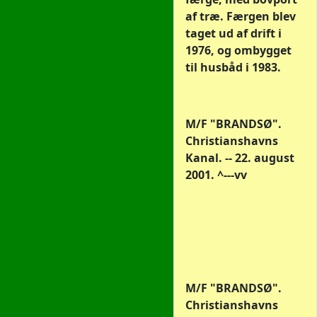
af træ. Færgen blev
taget ud af drift i
1976, og ombygget
til husbåd i 1983.
M/F "BRANDSØ".
Christianshavns
Kanal. -- 22. august
2001. ^---vv
M/F "BRANDSØ".
Christianshavns