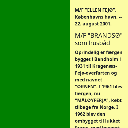
M/F "ELLEN FEJØ",
Københavns havn. --
22. august 2001.
M/F "BRANDSØ"
som husbåd
Oprindelig er færgen
bygget i Bandholm i
1931 til Kragenæs-
Fejø-overfarten og
med navnet
"ØRNEN". I 1961 blev
færgen, nu
"MÅLØYFERJA", købt
tilbage fra Norge. I
1962 blev den
ombygget til lukket
færge, med bovport