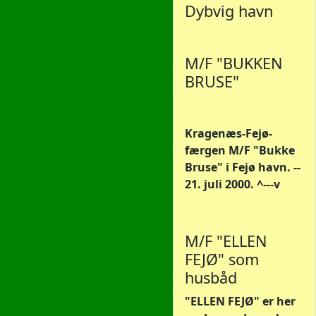
Dybvig havn
M/F "BUKKEN
BRUSE"
Kragenæs-Fejø-
færgen M/F "Bukke
Bruse" i Fejø havn. --
21. juli 2000. ^---v
M/F "ELLEN
FEJØ" som
husbåd
"ELLEN FEJØ" er her