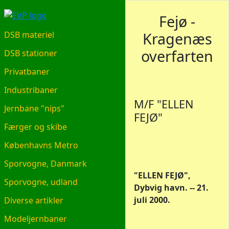
EVP.DK
Fejø -
Kragenæs
DSB materiel
overfarten
DSB stationer
Privatbaner
Industribaner
M/F "ELLEN
Jernbane "nips"
FEJØ"
Færger og skibe
Københavns Metro
Sporvogne, Danmark
"ELLEN FEJØ",
Sporvogne, udland
Dybvig havn. -- 21.
juli 2000.
Diverse artikler
Modeljernbaner