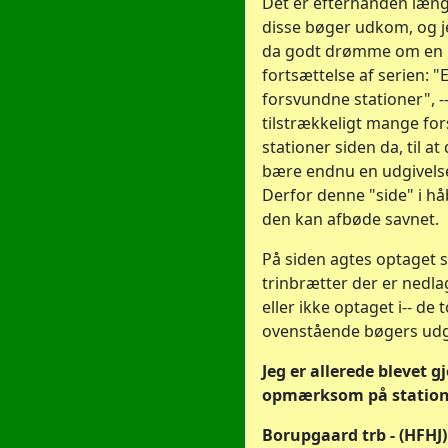
Det er efterhånden læng
disse bøger udkom, og 
da godt drømme om en
fortsættelse af serien: "
forsvundne stationer", -
tilstrækkeligt mange fo
stationer siden da, til at
bære endnu en udgivels
Derfor denne "side" i hå
den kan afbøde savnet.
På siden agtes optaget s
trinbrætter der er nedlag
eller ikke optaget i-- de 
ovenstående bøgers udg
Jeg er allerede blevet gj
opmærksom på station
Borupgaard trb - (HFHJ)