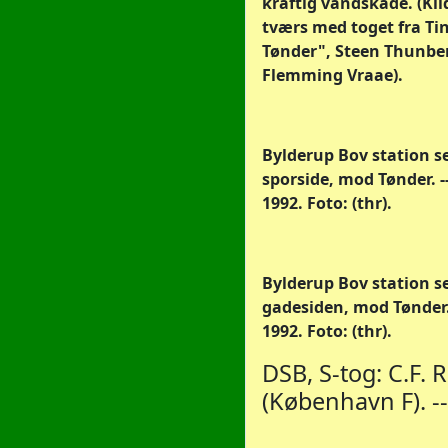
kraftig vandskade. (Kil
tværs med toget fra Tin
Tønder", Steen Thunbe
Flemming Vraae).
Bylderup Bov station se
sporside, mod Tønder. --
1992. Foto: (thr).
Bylderup Bov station se
gadesiden, mod Tønder. -
1992. Foto: (thr).
DSB, S-tog: C.F. R
(København F). --