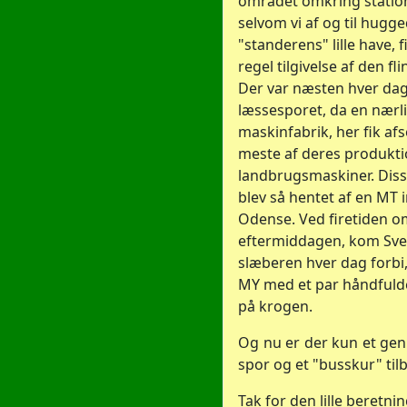
området omkring statio
selvom vi af og til hugge
"standerens" lille have, f
regel tilgivelse af den f
Der var næsten hver dag 
læssesporet, da en nær
maskinfabrik, her fik af
meste af deres produkti
landbrugsmaskiner. Dis
blev så hentet af en MT 
Odense. Ved firetiden o
eftermiddagen, kom Sv
slæberen hver dag forbi,
MY med et par håndfuld
på krogen.
Og nu er der kun et g
spor og et "busskur" til
Tak for den lille beretnin