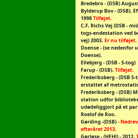
Bredebro - (DSB) Augus
Bylderup Bov - (DSB). E
1998
Tilføjet.
C.F. Richs Vej (DSB - mid
togs-endestation ved 
vej) 2003.
Er nu tilføjet.
Doense - (se nedenfor 
Doense).
Ellebjerg - (DSB - S-tog)
Farup - (DSB).
Tilføjet.
Frederiksberg - (DSB S-
erstattet af metrostati
Frederiksberg - (DSB) M
station udfor biblioteke
udødeliggjort på et par
Roelof de Roo.
Gørding -(DSB) -
Nedreve
efteråret 2013.
Gørløse - (HFHJ) - 2012.