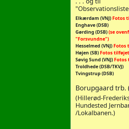
. . . og til
"Observationsliste
Elkærdam (VNJ)
Fotos ti
Enghave (DSB)
Gørding (DSB)
(se oven
"Forsvundne")
Hesselmed (VNJ)
Fotos t
Højen (SB)
Fotos tilføje
Søvig Sund (VNJ)
Fotos t
Troldhede (DSB/TKVJ)
Tvingstrup (DSB)
Borupgaard trb. 
(Hillerød-Frederik
Hundested Jernba
/Lokalbanen.)