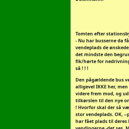
Tomten efter stationsb
- Nu har busserne da f
vendeplads de ønskede, 
det mindste den begrun
fik/hørte for nedrivninge
så ! ! !
Den pågældende bus v
alligevel IKKE her, men
videre frem mod, og ud
tilkørslen til den nye om
! Hvorfor skal der så v
stor vendeplads. OK, -
har fået plads til deres b
vendingerne -det ses. M