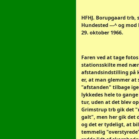
HFHJ. Borupgaard trb, 
Hundested ---^ og mod H
29. oktober 1966.
Faren ved at tage fotos
stationsskilte med nær
afstandsindstilling på
er, at man glemmer at s
"afstanden" tilbage ige
lykkedes hele to gange
tur, uden at det blev o
Grimstrup trb gik det "
galt", men her gik det d
og det er tydeligt, at bi
temmelig "overstyrede"