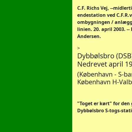
C.F. Richs Vej, --midlert
endestation ved C.F.R.
ombygningen / anlægge
linien. 20. april 2003. -
Andersen.
>
Dybbølsbro (DSB)
Nedrevet april 1
(København - S-ba
København H-Valb
"Toget er kørt" for den
Dybbølsbro S-togs-statio