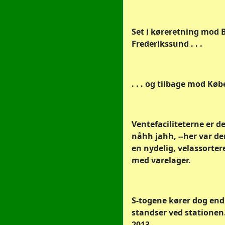
Set i køreretning mod B
Frederikssund . . .
. . . og tilbage mod Kø
Ventefaciliteterne er d
nåhh jahh, --her var d
en nydelig, velassorter
med varelager.
S-togene kører dog end
standser ved stationen. 
2013.