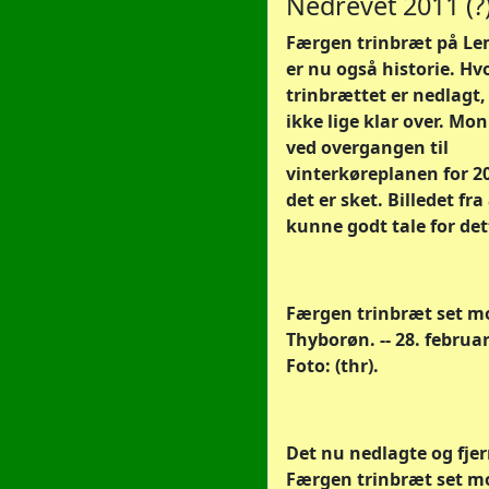
Nedrevet 2011 (?
Færgen trinbræt på L
er nu også historie. Hv
trinbrættet er nedlagt, 
ikke lige klar over. Mon
ved overgangen til
vinterkøreplanen for 2
det er sket. Billedet fra
kunne godt tale for det
Færgen trinbræt set m
Thyborøn. -- 28. februar
Foto: (thr).
Det nu nedlagte og fje
Færgen trinbræt set m