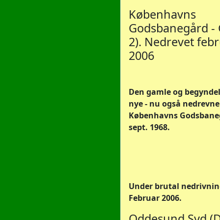
Københavns
Godsbanegård - G
2). Nedrevet feb
2006
Den gamle og begyndels
nye - nu også nedrevne
Københavns Godsbaneg
sept. 1968.
Under brutal nedrivning
Februar 2006.
Oddesund Syd (D