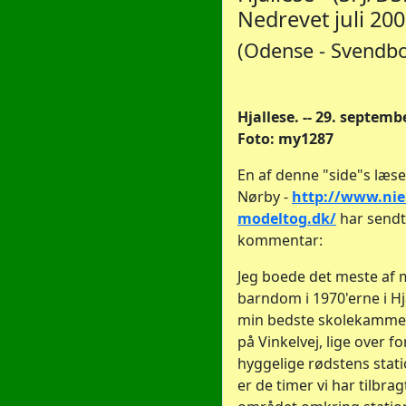
Nedrevet juli 20
(Odense - Svendb
Hjallese. -- 29. septemb
Foto: my1287
En af denne "side"s læse
Nørby -
http://www.nie
modeltog.dk/
har sendt
kommentar:
Jeg boede det meste af 
barndom i 1970'erne i Hj
min bedste skolekamme
på Vinkelvej, lige over for
hyggelige rødstens stati
er de timer vi har tilbrag