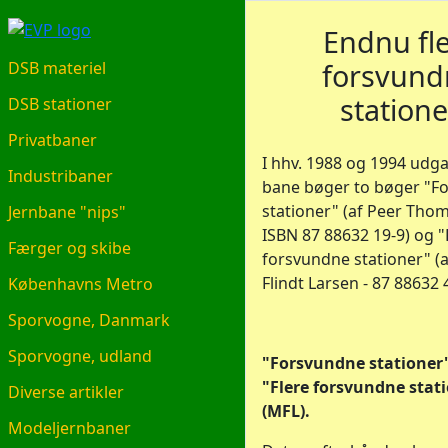
EVP.DK
Endnu fl
forsvund
DSB materiel
statione
DSB stationer
Privatbaner
I hhv. 1988 og 1994 udga
Industribaner
bane bøger to bøger "F
stationer" (af Peer Tho
Jernbane "nips"
ISBN 87 88632 19-9) og "
Færger og skibe
forsvundne stationer" (
Flindt Larsen - 87 88632 
Københavns Metro
Sporvogne, Danmark
Sporvogne, udland
"Forsvundne stationer"
"Flere forsvundne stat
Diverse artikler
(MFL).
Modeljernbaner