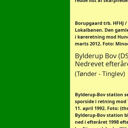
redde lidt af skarphede
Borupgaard trb. HFHJ /
Lokalbanen. Den gamle
i køreretning mod Hund
marts 2012. Foto: Mino
Bylderup Bov (DS
Nedrevet efterår
(Tønder - Tinglev)
Bylderup-Bov station se
sporside i retning mod T
11. april 1992. Foto: (thr
Bylderup-Bov station b
ned i efteråret 1998 eft