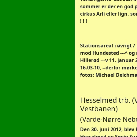
sommer er der en god p
cirkus Arli eller lign. 
! ! !
Stationsareal i øvrigt /
mod Hundested ---^ og
Hillerød ---v 11. januar 
16.03-10, --derfor mørke
fotos: Michael Deichm
Hesselmed trb. (V
Vestbanen)
(Varde-Nørre Nebe
Den 30. juni 2012, ble
Hesselmed og Søvig Sun