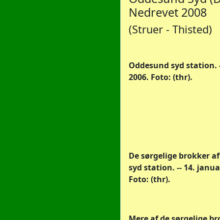
Nedrevet 2008
(Struer - Thisted)
Oddesund syd station. -
2006. Foto: (thr).
De sørgelige brokker 
syd station. -- 14. janua
Foto: (thr).
Mere af de sørgelige br