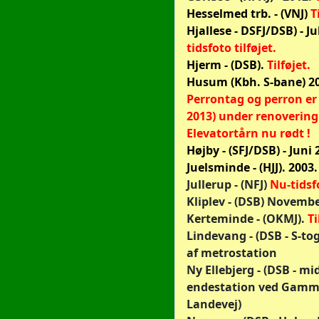
Hesselmed trb. - (VNJ)
T
Hjallese - DSFJ/DSB) - Ju
tidsfoto tilføjet.
Hjerm - (DSB).
Tilføjet.
Husum (Kbh. S-bane) 2
Perrontag og perron er 
2013) under renovering
Elevatortårn nu rødt !
Højby - (SFJ/DSB) - Juni
Juelsminde - (HJJ). 2003
Jullerup - (NFJ)
Nu-tidsfo
Kliplev - (DSB) Novemb
Kerteminde - (OKMJ).
Ti
Lindevang - (DSB - S-tog
af metrostation
Ny Ellebjerg - (DSB - mi
endestation ved Gamm
Landevej)