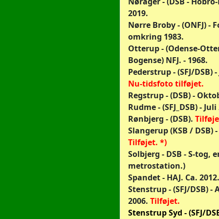
Nørager - (DSB - Hobro-
2019.
Nørre Broby - (ONFJ) - 
omkring 1983.
Otterup - (Odense-Otte
Bogense) NFJ. - 1968.
Pederstrup - (SFJ/DSB) - 
Nu-tidsfoto tilføjet.
Regstrup - (DSB) - Okto
Rudme - (SFJ_DSB) - Juli
Rønbjerg - (DSB).
Tilføje
Slangerup (KSB / DSB) -
Tilføjet. *)
Solbjerg - DSB - S-tog, e
metrostation.)
Spandet - HAJ. Ca. 2012
Stenstrup - (SFJ/DSB) -
2006.
Tilføjet.
Stenstrup Syd - (SFJ/DS