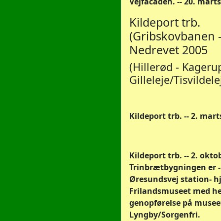
Vejfacaden. -- 20. marts
Kildeport trb.
(Gribskovbanen -
Nedrevet 2005
(Hillerød - Kagerup
Gilleleje/Tisvildele
Kildeport trb. -- 2. mart
Kildeport trb. -- 2. okto
Trinbrætbygningen er 
Øresundsvej station- h
Frilandsmuseet med he
genopførelse på museet
Lyngby/Sorgenfri.