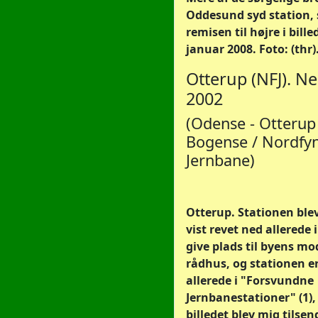
Oddesund syd station,
remisen til højre i billed
januar 2008. Foto: (thr)
Otterup (NFJ). N
2002
(Odense - Otterup 
Bogense / Nordfy
Jernbane)
Otterup. Stationen ble
vist revet ned allerede i
give plads til byens m
rådhus, og stationen e
allerede i "Forsvundne
Jernbanestationer" (1)
billedet blev mig tilsend