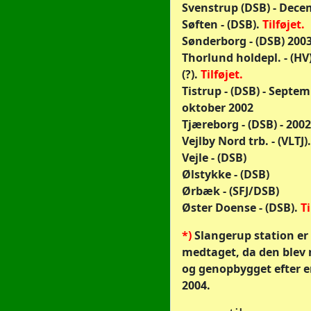
Svenstrup (DSB) - Dece
Søften - (DSB).
Tilføjet.
Sønderborg - (DSB) 200
Thorlund holdepl. - (HV
(?).
Tilføjet.
Tistrup - (DSB) - Septem
oktober 2002
Tjæreborg - (DSB) - 200
Vejlby Nord trb. - (VLTJ)
Vejle - (DSB)
Ølstykke - (DSB)
Ørbæk - (SFJ/DSB)
Øster Doense - (DSB).
Ti
*)
Slangerup station er 
medtaget, da den blev 
og genopbygget efter e
2004.