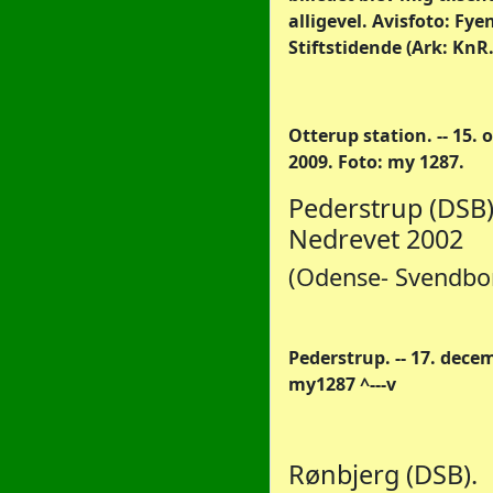
alligevel. Avisfoto: Fye
Stiftstidende (Ark: KnR
Otterup station. -- 15. 
2009. Foto: my 1287.
Pederstrup (DSB)
Nedrevet 2002
(Odense- Svendbo
Pederstrup. -- 17. dece
my1287 ^---v
Rønbjerg (DSB).