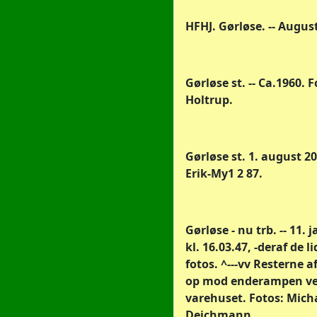
HFHJ. Gørløse. -- Augus
Gørløse st. -- Ca.1960. F
Holtrup.
Gørløse st. 1. august 20
Erik-My1 2 87.
Gørløse - nu trb. -- 11. 
kl. 16.03.47, -deraf de 
fotos. ^---vv Resterne a
op mod enderampen v
varehuset. Fotos: Mich
Deichmann.