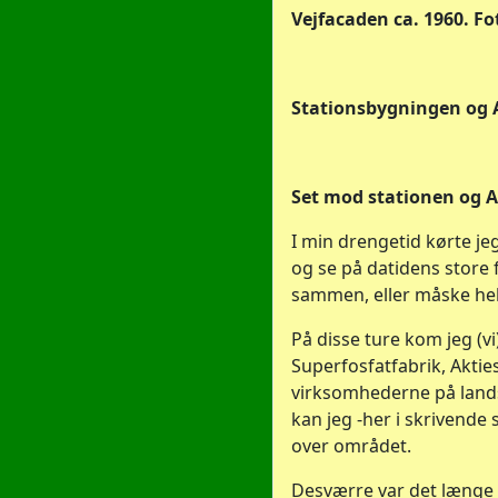
Vejfacaden ca. 1960. Fo
Stationsbygningen og A
Set mod stationen og 
I min drengetid kørte jeg
og se på datidens store 
sammen, eller måske helt
På disse ture kom jeg (v
Superfosfatfabrik, Akties
virksomhederne på landsi
kan jeg -her i skrivend
over området.
Desværre var det længe 