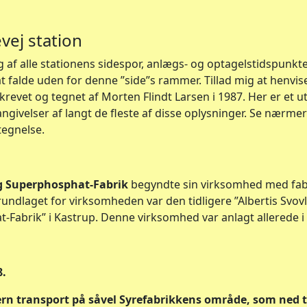
vej station
af alle stationens sidespor, anlægs- og optagelstidspunkte
, at falde uden for denne ”side”s rammer. Tillad mig at henvi
revet og tegnet af Morten Flindt Larsen i 1987. Her er et ut
ngivelser af langt de fleste af disse oplysninger. Se nærme
tegnelse.
og Superphosphat-Fabrik
begyndte sin virksomhed med fabr
rundlaget for virksomheden var den tidligere ”Albertis Svo
Fabrik” i Kastrup. Denne virksomhed var anlagt allerede i
8.
ern transport på såvel Syrefabrikkens område, som ned 