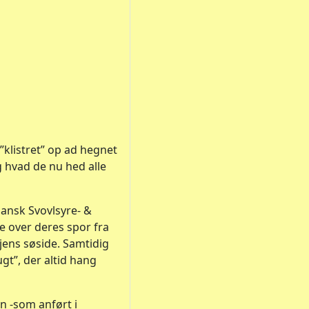
 ”klistret” op ad hegnet
g hvad de nu hed alle
Dansk Svovlsyre- &
te over deres spor fra
jens søside. Samtidig
t”, der altid hang
n -som anført i