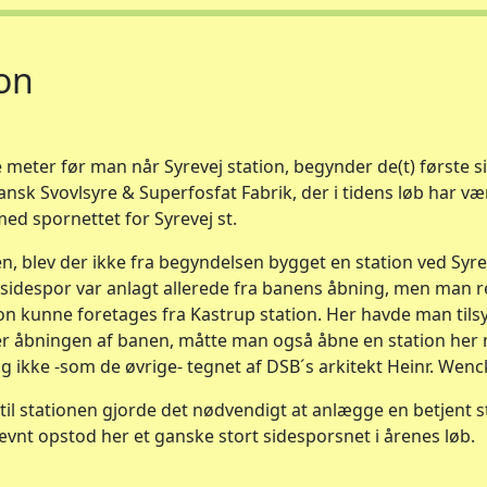
ion
meter før man når Syrevej station, begynder de(t) første si
Dansk Svovlsyre & Superfosfat Fabrik, der i tidens løb har v
ed spornettet for Syrevej st.
, blev der ikke fra begyndelsen bygget en station ved Syref
g sidespor var anlagt allerede fra banens åbning, men man
n kunne foretages fra Kastrup station. Her havde man til
fter åbningen af banen, måtte man også åbne en station her 
 ikke -som de øvrige- tegnet af DSB´s arkitekt Heinr. Wenc
l stationen gjorde det nødvendigt at anlægge en betjent st
ævnt opstod her et ganske stort sidesporsnet i årenes løb.