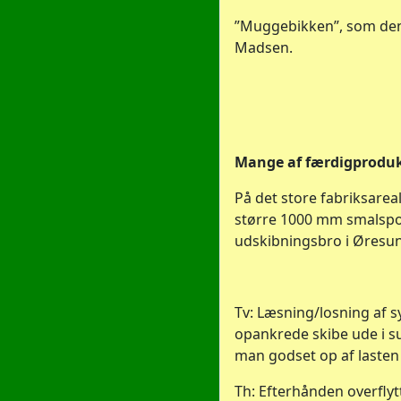
”Muggebikken”, som den h
Madsen.
Mange af færdigprodukt
På det store fabriksarea
større 1000 mm smalspo
udskibningsbro i Øresu
Tv: Læsning/losning af 
opankrede skibe ude i s
man godset op af lasten
Th: Efterhånden overfly