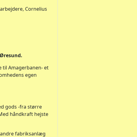
darbejdere, Cornelius
 Øresund.
e til Amagerbanen- et
ksomhedens egen
d gods -fra større
 Med håndkraft hejste
e andre fabriksanlæg