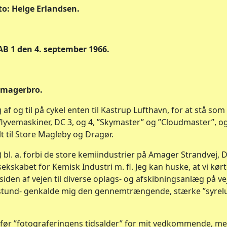
to: Helge Erlandsen.
B 1 den 4. september 1966.
Amagerbro.
 af og til på cykel enten til Kastrup Lufthavn, for at stå som
flyvemaskiner, DC 3, og 4, ”Skymaster” og ”Cloudmaster”, o
 til Store Magleby og Dragør.
i) bl. a. forbi de store kemiindustrier på Amager Strandvej, 
ekskabet for Kemisk Industri m. fl. Jeg kan huske, at vi kør
den af vejen til diverse oplags- og afskibningsanlæg på ve
e stund- genkalde mig den gennemtrængende, stærke ”syrelug
før ”fotograferingens tidsalder” for mit vedkommende, me