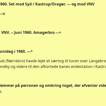
i 1960. Set mod Syd / Kastrup/Dragør. --- og mod VNV
---v
 VNV. -- Juni 1960. Amagerbro --->
nidag i 1960. ---^
b (Nørrebro) havde lejet et særtog til turen over Langebro
ndby og videre til den afkortede banes endestation i Kastr
lemmer på perronen og omkring toget, der afventer vid
n.