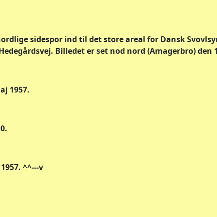
nordlige sidespor ind til det store areal for Dansk Svovls
edegårdsvej. Billedet er set nod nord (Amagerbro) den 13
aj 1957.
10.
1957. ^^---v