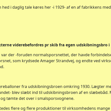
ed i daglig tale køres her -i 1929- af en af fabrikkens me
erne viderebefordres pr skib fra egen udskibningsbro i
l var der -foruden normalsporsnettet, der havde forbindels
rsnet, som krydsede Amager Strandvej, og endte ved vir
nd.
syreballoner fra udskibningsbroen omkring 1930. Lægter me
undet- blev slæbt ind til udskibningsbroen af en slæbebåd.
 og tømte det over i smalsporsvognene.
ttedes flere og flere produktioner til virksomhedens mang