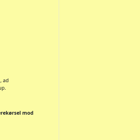
, ad
up.
erekørsel mod