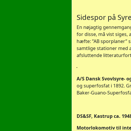
Sidespor på Syre
En nøjagtig gennemgang 
for disse, må vist siges
hæfte: ”AB sporplaner” sk
samtlige stationer med a
afsluttende litteraturfor
A/S Dansk Svovlsyre- 
og superfosfat i 1892. G
Baker-Guano-Superfosfat-
DS&SF, Kastrup ca. 194
Motorlokomotiv til int