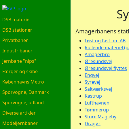
EVP.DK
Sy
DSB materiel
DSB stationer
Amagerbanens stat
Privatbaner
Løst og fast om AB
Rullende materiel (
Industribaner
Amagerbro
Jernbane "nips"
Øresundsvej
Øresundsvej flyttes
Færger og skibe
Engvej
Københavns Metro
Syrevej
Saltværksvej
Sporvogne, Danmark
Kastrup
Sporvogne, udland
Lufthavnen
Tømmerup
Diverse artikler
Store Magleby
Modeljernbaner
Dragør