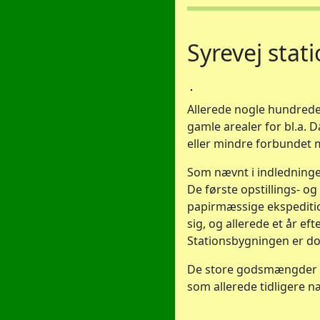
Syrevej stat
Allerede nogle hundrede 
gamle arealer for bl.a. 
eller mindre forbundet m
Som nævnt i indledningen
De første opstillings- o
papirmæssige ekspeditio
sig, og allerede et år e
Stationsbygningen er dog
De store godsmængder ti
som allerede tidligere n