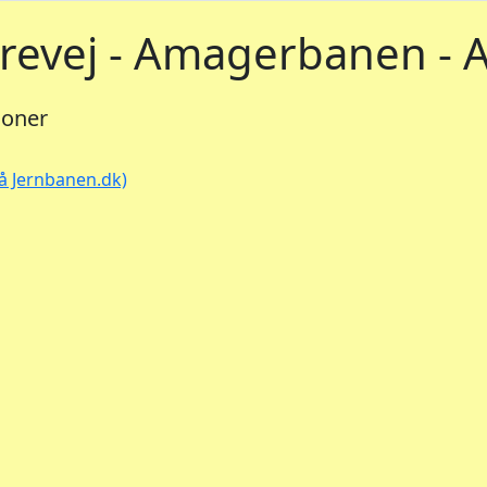
revej - Amagerbanen - 
ioner
på Jernbanen.dk)