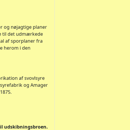
r og nøjagtige planer
se til det udmærkede
al af sporplaner fra
re herom i den
ikation af svovlsyre
vlsyrefabrik og Amager
 1875.
til udskibningsbroen.