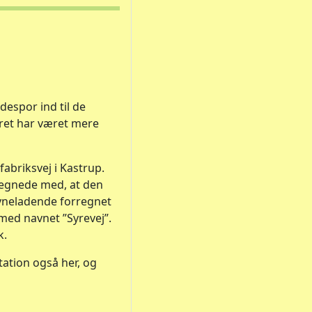
despor ind til de
æret har været mere
abriksvej i Kastrup.
 regnede med, at den
syneladende forregnet
med navnet ”Syrevej”.
k.
ation også her, og